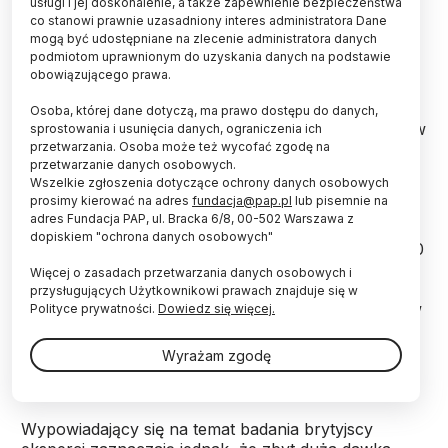
usługi i jej doskonalenie, a także zapewnienie bezpieczeństwa
Poważny niedobór żelaza to najczęstsza przyczyna
co stanowi prawnie uzasadniony interes administratora Dane
anemii. Osoby z takim niedoborem czują się senne i
mogą być udostępniane na zlecenie administratora danych
osłabione.
podmiotom uprawnionym do uzyskania danych na podstawie
obowiązującego prawa.
Przeprowadzone w Szwajcarii przez naukowców z
Osoba, której dane dotyczą, ma prawo dostępu do danych,
uniwersytetu w Lozannie badania objęły 198 kobiet w
sprostowania i usunięcia danych, ograniczenia ich
wieku reprodukcyjnym - od 18 do 53 lat. Wszystkie
przetwarzania. Osoba może też wycofać zgodę na
przetwarzanie danych osobowych.
skarżyły się na zmęczenie bez wyraźnej przyczyny.
Wszelkie zgłoszenia dotyczące ochrony danych osobowych
Wiadomo, że menstruacja wiąże się z utratą żelaza.
prosimy kierować na adres
fundacja@pap.pl
lub pisemnie na
adres Fundacja PAP, ul. Bracka 6/8, 00-502 Warszawa z
dopiskiem "ochrona danych osobowych"
Połowie pacjentek codziennie podawano doustnie 80
miligramów żelaza w postaci tabletek, podczas gdy
Więcej o zasadach przetwarzania danych osobowych i
pozostałe dostawały tylko placebo - udające lek
przysługujących Użytkownikowi prawach znajduje się w
tabletki z cukrem. Przed rozpoczęciem brania leków
Polityce prywatności.
Dowiedz się więcej.
oraz po 12 tygodniach odnotowywany był poziom
zmęczenia - w grupie przyjmującej żelazo wskaźniki
Wyrażam zgodę
poprawiły się o 50 proc.
Wypowiadający się na temat badania brytyjscy