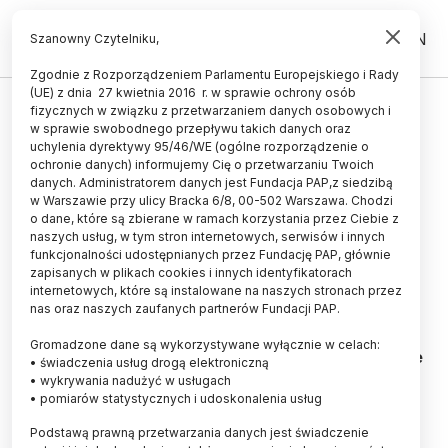
PL
EN
Szanowny Czytelniku,
Zgodnie z Rozporządzeniem Parlamentu Europejskiego i Rady
(UE) z dnia 27 kwietnia 2016 r. w sprawie ochrony osób
fizycznych w związku z przetwarzaniem danych osobowych i
Żelazo jest dobre dla zmęczonych
w sprawie swobodnego przepływu takich danych oraz
kobiet
uchylenia dyrektywy 95/46/WE (ogólne rozporządzenie o
ochronie danych) informujemy Cię o przetwarzaniu Twoich
danych. Administratorem danych jest Fundacja PAP,z siedzibą
08.06.2012
aktualizacja: 08.06.2012
w Warszawie przy ulicy Bracka 6/8, 00-502 Warszawa. Chodzi
1 minuta czytania
o dane, które są zbierane w ramach korzystania przez Ciebie z
naszych usług, w tym stron internetowych, serwisów i innych
funkcjonalności udostępnianych przez Fundację PAP, głównie
zapisanych w plikach cookies i innych identyfikatorach
internetowych, które są instalowane na naszych stronach przez
Fot. Fotolia
nas oraz naszych zaufanych partnerów Fundacji PAP.
Suplementy żelaza mogą pomóc skarżącym się na
Gromadzone dane są wykorzystywane wyłącznie w celach:
zmęczenie kobietom - nawet jeśli wyniki badań nie
• świadczenia usług drogą elektroniczną
wskazują na anemię - informuje" Canadian
• wykrywania nadużyć w usługach
Medical Association Journal".
• pomiarów statystycznych i udoskonalenia usług
Podstawą prawną przetwarzania danych jest świadczenie