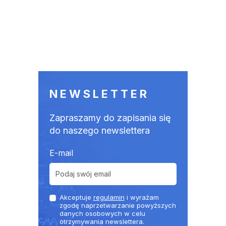
NEWSLETTER
Zapraszamy do zapisania się
do naszego newslettera
E-mail
Akceptuje
regulamin
i wyrażam
zgodę naprzetwarzanie powyższych
danych osobowych w celu
otrzymywania newslettera.