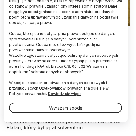
usługi i jej doskonalenie, a także zapewnienie bezpieczeństwa
co stanowi prawnie uzasadniony interes administratora Dane
mogą być udostępniane na zlecenie administratora danych
podmiotom uprawnionym do uzyskania danych na podstawie
obowiązującego prawa.
fotolia
Osoba, której dane dotyczą, ma prawo dostępu do danych,
sprostowania i usunięcia danych, ograniczenia ich
W 150. rocznicę urodzin Edwarda Flatau (1868-
przetwarzania. Osoba może też wycofać zgodę na
1932), Towarzystwo Lekarskie Warszawskie
przetwarzanie danych osobowych.
przyznało twórcy polskiej neurologii Medal
Wszelkie zgłoszenia dotyczące ochrony danych osobowych
Włodzimierza Brodowskiego i Ludwika
prosimy kierować na adres
fundacja@pap.pl
lub pisemnie na
Paszkiewicza. Okręgowa Izba Lekarska w Płocku
adres Fundacja PAP, ul. Bracka 6/8, 00-502 Warszawa z
dopiskiem "ochrona danych osobowych"
wydała z kolei reprint jego dzieła z 1912 r.
„Migrena”.
Więcej o zasadach przetwarzania danych osobowych i
przysługujących Użytkownikowi prawach znajduje się w
Polityce prywatności.
Dowiedz się więcej.
W sobotę w Liceum Ogólnokształcącym im.
Marszałka Stanisława Małachowskiego w Płocku -
Wyrażam zgodę
najstarszej polskiej szkole i jednej z najstarszych w
Europie, istniejącej nieprzerwanie od 1180 r. - odbyła
się konferencja naukowa poświęcona Edwardowi
Flatau, który był jej absolwentem.