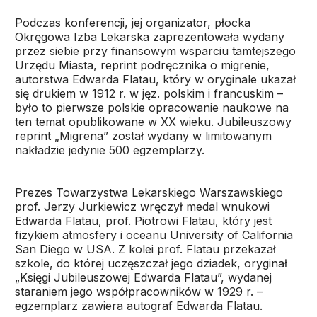
Podczas konferencji, jej organizator, płocka
Okręgowa Izba Lekarska zaprezentowała wydany
przez siebie przy finansowym wsparciu tamtejszego
Urzędu Miasta, reprint podręcznika o migrenie,
autorstwa Edwarda Flatau, który w oryginale ukazał
się drukiem w 1912 r. w jęz. polskim i francuskim –
było to pierwsze polskie opracowanie naukowe na
ten temat opublikowane w XX wieku. Jubileuszowy
reprint „Migrena” został wydany w limitowanym
nakładzie jedynie 500 egzemplarzy.
Prezes Towarzystwa Lekarskiego Warszawskiego
prof. Jerzy Jurkiewicz wręczył medal wnukowi
Edwarda Flatau, prof. Piotrowi Flatau, który jest
fizykiem atmosfery i oceanu University of California
San Diego w USA. Z kolei prof. Flatau przekazał
szkole, do której uczęszczał jego dziadek, oryginał
„Księgi Jubileuszowej Edwarda Flatau”, wydanej
staraniem jego współpracowników w 1929 r. –
egzemplarz zawiera autograf Edwarda Flatau.