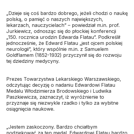
„Dzieje się coś bardzo dobrego, jeżeli chodzi o naukę
polską, o pamięć o naszych największych,
lekarzach, nauczycielach” – powiedział m.in. prof.
Jurkiewicz, odnosząc się do płockiej konferencji
„150. rocznica urodzin Edwarda Flatau”. Podkreślił
jednocześnie, że Edward Flatau „jest ojcem polskiej
neurologii”, który wspólnie m.in. z Samuelem
Goldflamem (1852-1932) przyczynił się do rozwoju
tej dziedziny medycyny.
Prezes Towarzystwa Lekarskiego Warszawskiego,
odczytując decyzję o nadaniu Edwardowi Flatau
Medalu Włodzimierza Brodowskiego i Ludwika
Paszkiewicza, zaznaczył, iż wyróżnienie to
przyznaje się niezwykle rzadko i tylko za wybitne
osiągnięcia naukowe.
„Jestem zaskoczony. Bardzo chciałbym
podziękować za ten medal. Edwardowi Flatau bardzo