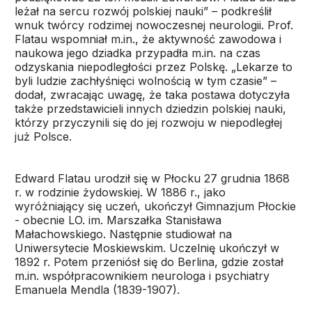
leżał na sercu rozwój polskiej nauki” – podkreślił
wnuk twórcy rodzimej nowoczesnej neurologii. Prof.
Flatau wspomniał m.in., że aktywność zawodowa i
naukowa jego dziadka przypadła m.in. na czas
odzyskania niepodległości przez Polskę. „Lekarze to
byli ludzie zachłyśnięci wolnością w tym czasie” –
dodał, zwracając uwagę, że taka postawa dotyczyła
także przedstawicieli innych dziedzin polskiej nauki,
którzy przyczynili się do jej rozwoju w niepodległej
już Polsce.
Edward Flatau urodził się w Płocku 27 grudnia 1868
r. w rodzinie żydowskiej. W 1886 r., jako
wyróżniający się uczeń, ukończył Gimnazjum Płockie
- obecnie LO. im. Marszałka Stanisława
Małachowskiego. Następnie studiował na
Uniwersytecie Moskiewskim. Uczelnię ukończył w
1892 r. Potem przeniósł się do Berlina, gdzie został
m.in. współpracownikiem neurologa i psychiatry
Emanuela Mendla (1839-1907).