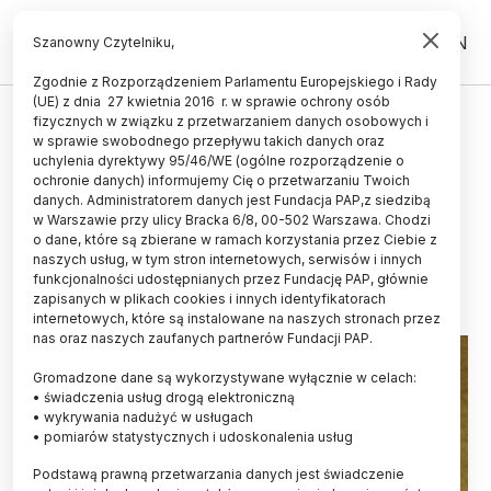
PL
EN
Szanowny Czytelniku,
Zgodnie z Rozporządzeniem Parlamentu Europejskiego i Rady
(UE) z dnia 27 kwietnia 2016 r. w sprawie ochrony osób
WYDARZENIA
fizycznych w związku z przetwarzaniem danych osobowych i
w sprawie swobodnego przepływu takich danych oraz
Płock/ Medal i reprint w 150.
uchylenia dyrektywy 95/46/WE (ogólne rozporządzenie o
rocznicę urodzin Edwarda Flatau,
ochronie danych) informujemy Cię o przetwarzaniu Twoich
danych. Administratorem danych jest Fundacja PAP,z siedzibą
twórcy polskiej neurologii
w Warszawie przy ulicy Bracka 6/8, 00-502 Warszawa. Chodzi
o dane, które są zbierane w ramach korzystania przez Ciebie z
25.11.2018
aktualizacja: 25.11.2018
naszych usług, w tym stron internetowych, serwisów i innych
4 minuty czytania
funkcjonalności udostępnianych przez Fundację PAP, głównie
zapisanych w plikach cookies i innych identyfikatorach
internetowych, które są instalowane na naszych stronach przez
nas oraz naszych zaufanych partnerów Fundacji PAP.
Gromadzone dane są wykorzystywane wyłącznie w celach:
• świadczenia usług drogą elektroniczną
• wykrywania nadużyć w usługach
• pomiarów statystycznych i udoskonalenia usług
Podstawą prawną przetwarzania danych jest świadczenie