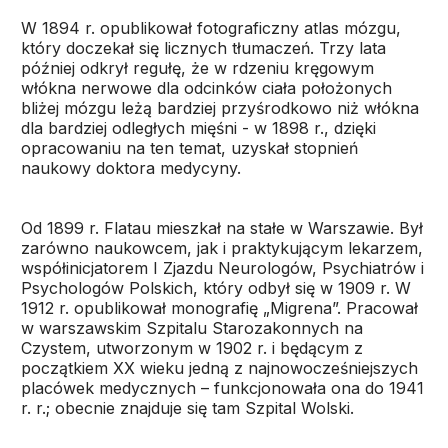
W 1894 r. opublikował fotograficzny atlas mózgu,
który doczekał się licznych tłumaczeń. Trzy lata
później odkrył regułę, że w rdzeniu kręgowym
włókna nerwowe dla odcinków ciała położonych
bliżej mózgu leżą bardziej przyśrodkowo niż włókna
dla bardziej odległych mięśni - w 1898 r., dzięki
opracowaniu na ten temat, uzyskał stopnień
naukowy doktora medycyny.
Od 1899 r. Flatau mieszkał na stałe w Warszawie. Był
zarówno naukowcem, jak i praktykującym lekarzem,
współinicjatorem I Zjazdu Neurologów, Psychiatrów i
Psychologów Polskich, który odbył się w 1909 r. W
1912 r. opublikował monografię „Migrena”. Pracował
w warszawskim Szpitalu Starozakonnych na
Czystem, utworzonym w 1902 r. i będącym z
początkiem XX wieku jedną z najnowocześniejszych
placówek medycznych – funkcjonowała ona do 1941
r. r.; obecnie znajduje się tam Szpital Wolski.