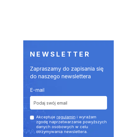
NEWSLETTER
Zapraszamy do zapisania się
do naszego newslettera
E-mail
Akceptuje
regulamin
i wyrażam
zgodę naprzetwarzanie powyższych
danych osobowych w celu
otrzymywania newslettera.