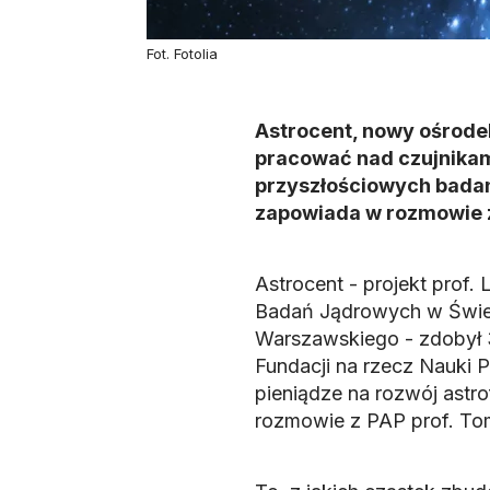
Fot. Fotolia
Astrocent, nowy ośrode
pracować nad czujnikami
przyszłościowych badani
zapowiada w rozmowie z 
Astrocent - projekt pro
Badań Jądrowych w Świerk
Warszawskiego - zdobył 3
Fundacji na rzecz Nauki
pieniądze na rozwój astr
rozmowie z PAP prof. Tom