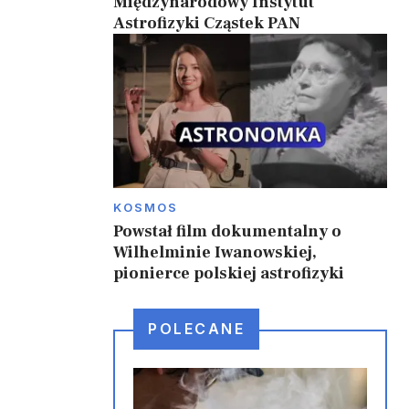
Międzynarodowy Instytut
Astrofizyki Cząstek PAN
KOSMOS
Powstał film dokumentalny o
Wilhelminie Iwanowskiej,
pionierce polskiej astrofizyki
POLECANE