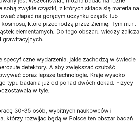
dowany jest Wszechświat, można badać na różne
 sobą zwykłe cząstki, z których składa się materia na
bować złapać na gorącym uczynku cząstki lub
kosmosu, które przechodzą przez Ziemię. Tym m.in.
cząstek elementarnych. Do tego obszaru wiedzy zalicz
l grawitacyjnych.
e specyficzne wydarzenia, jakie zachodzą w świecie
perczułe detektory. A aby zwiększać czułość
owywać coraz lepsze technologie. Kraje wysoko
ego typu badania już od ponad dwóch dekad. Fizycy
 pozostawała w tyle.
pracę 30-35 osób, wybitnych naukowców i
ta, którzy rozwijać będą w Polsce ten obszar badań