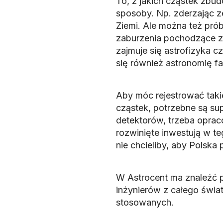
To, z jakich cząstek zbu
sposoby. Np. zderzając ze
Ziemi. Ale można też pró
zaburzenia pochodzące z 
zajmuje się astrofizyka 
się również astronomię fa
Aby móc rejestrować taki
cząstek, potrzebne są su
detektorów, trzeba oprac
rozwinięte inwestują w t
nie chcieliby, aby Polska
W Astrocent ma znaleźć 
inżynierów z całego świa
stosowanych.