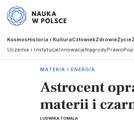
Kosmos
Historia i Kultura
Człowiek
Zdrowie
Życie
Uczelnie i Instytucje
Innowacje
Nagrody
Prawo
Pop
MATERIA I ENERGIA
Astrocent opr
materii i czar
LUDWIKA TOMALA