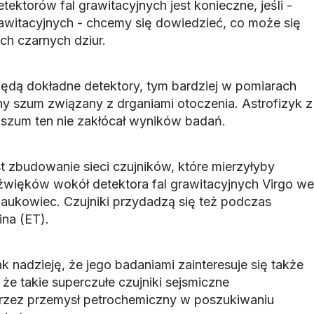
tektorów fal grawitacyjnych jest konieczne, jeśli -
rawitacyjnych - chcemy się dowiedzieć, co może się
h czarnych dziur.
ędą dokładne detektory, tym bardziej w pomiarach
 szum związany z drganiami otoczenia. Astrofizyk z
szum ten nie zakłócał wyników badań.
t zbudowanie sieci czujników, które mierzyłyby
dźwięków wokół detektora fal grawitacyjnych Virgo we
aukowiec. Czujniki przydadzą się też podczas
na (ET).
 nadzieję, że jego badaniami zainteresuje się także
e takie superczułe czujniki sejsmiczne
rzez przemysł petrochemiczny w poszukiwaniu