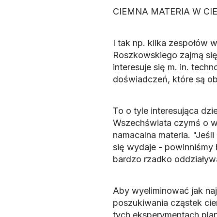
CIEMNA MATERIA W C
I tak np. kilka zespołów 
Roszkowskiego zajmą się 
interesuje się m. in. tec
doświadczeń, które są ob
To o tyle interesująca dzi
Wszechświata czymś o wi
namacalna materia. "Jeśli
się wydaje - powinniśmy 
bardzo rzadko oddziaływa
Aby wyeliminować jak naj
poszukiwania cząstek cie
tych eksperymentach plan