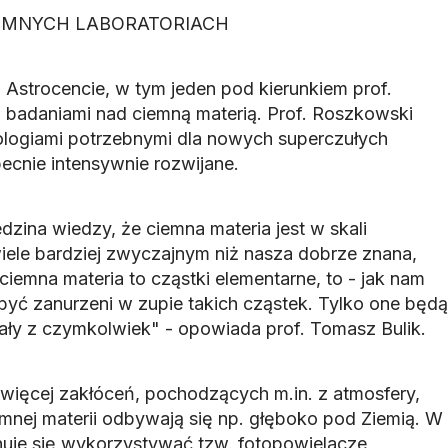
IEMNYCH LABORATORIACH
w Astrocencie, w tym jeden pod kierunkiem prof.
badaniami nad ciemną materią. Prof. Roszkowski
hnologiami potrzebnymi dla nowych superczułych
ecnie intensywnie rozwijane.
edzina wiedzy, że ciemna materia jest w skali
ele bardziej zwyczajnym niż nasza dobrze znana,
 ciemna materia to cząstki elementarne, to - jak nam
być zanurzeni w zupie takich cząstek. Tylko one będą
ły z czymkolwiek" - opowiada prof. Tomasz Bulik.
więcej zakłóceń, pochodzących m.in. z atmosfery,
mnej materii odbywają się np. głęboko pod Ziemią. W
uje się wykorzystywać tzw. fotopowielacze