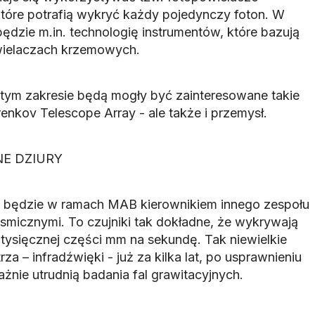
tóre potrafią wykryć każdy pojedynczy foton. W
będzie m.in. technologię instrumentów, które bazują
owielaczach krzemowych.
tym zakresie będą mogły być zainteresowane takie
renkov Telescope Array - ale także i przemysł.
NE DZIURY
ik będzie w ramach MAB kierownikiem innego zespołu
ejsmicznymi. To czujniki tak dokładne, że wykrywają
 tysięcznej części mm na sekundę. Tak niewielkie
rza – infradźwięki - już za kilka lat, po usprawnieniu
żnie utrudnią badania fal grawitacyjnych.