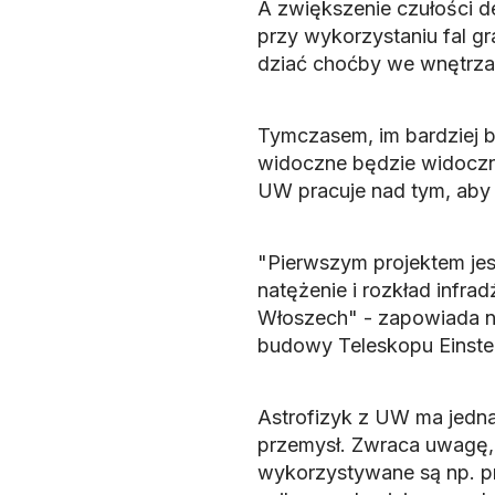
A zwiększenie czułości de
przy wykorzystaniu fal g
dziać choćby we wnętrzac
Tymczasem, im bardziej b
widoczne będzie widoczny
UW pracuje nad tym, aby 
"Pierwszym projektem jes
natężenie i rozkład infra
Włoszech" - zapowiada n
budowy Teleskopu Einstei
Astrofizyk z UW ma jednak
przemysł. Zwraca uwagę, ż
wykorzystywane są np. p