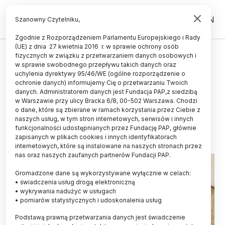
PL
EN
Szanowny Czytelniku,
Zgodnie z Rozporządzeniem Parlamentu Europejskiego i Rady
(UE) z dnia 27 kwietnia 2016 r. w sprawie ochrony osób
UCZELNIE I INSTYTUCJE
fizycznych w związku z przetwarzaniem danych osobowych i
w sprawie swobodnego przepływu takich danych oraz
Badanie: na tle Europy polscy
uchylenia dyrektywy 95/46/WE (ogólne rozporządzenie o
humaniści rzadko publikują po
ochronie danych) informujemy Cię o przetwarzaniu Twoich
danych. Administratorem danych jest Fundacja PAP,z siedzibą
angielsku
w Warszawie przy ulicy Bracka 6/8, 00-502 Warszawa. Chodzi
o dane, które są zbierane w ramach korzystania przez Ciebie z
27.03.2018
aktualizacja: 27.03.2018
naszych usług, w tym stron internetowych, serwisów i innych
3 minuty czytania
funkcjonalności udostępnianych przez Fundację PAP, głównie
zapisanych w plikach cookies i innych identyfikatorach
internetowych, które są instalowane na naszych stronach przez
nas oraz naszych zaufanych partnerów Fundacji PAP.
Gromadzone dane są wykorzystywane wyłącznie w celach:
• świadczenia usług drogą elektroniczną
• wykrywania nadużyć w usługach
• pomiarów statystycznych i udoskonalenia usług
Podstawą prawną przetwarzania danych jest świadczenie