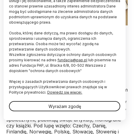
usługi i jej doskonalenie, a także zapewnienie bezpieczeństwa
co stanowi prawnie uzasadniony interes administratora Dane
mogą być udostępniane na zlecenie administratora danych
podmiotom uprawnionym do uzyskania danych na podstawie
obowiązującego prawa.
Fot. Fotolia
Osoba, której dane dotyczą, ma prawo dostępu do danych,
sprostowania i usunięcia danych, ograniczenia ich
Tylko 17 proc. wszystkich publikacji w naukach
przetwarzania. Osoba może też wycofać zgodę na
humanistycznych i społecznych w Polsce
przetwarzanie danych osobowych.
pisanych jest w języku angielskim. To najniższy
Wszelkie zgłoszenia dotyczące ochrony danych osobowych
wynik w porównaniu do siedmiu innych
prosimy kierować na adres
fundacja@pap.pl
lub pisemnie na
europejskich krajów - wynika z wyników badań
adres Fundacja PAP, ul. Bracka 6/8, 00-502 Warszawa z
dopiskiem "ochrona danych osobowych"
opublikowanych w "Scientometrics".
Więcej o zasadach przetwarzania danych osobowych i
przysługujących Użytkownikowi prawach znajduje się w
Międzynarodowy zespół naukowców pod kierunkiem
Polityce prywatności.
Dowiedz się więcej.
dr. hab. Emanuela Kulczyckiego z Uniwersytetu im.
A. Mickiewicza w Poznaniu przeanalizował, gdzie i w
Wyrażam zgodę
jakim języku naukowcy z ośmiu europejskich krajów,
zajmujący się naukami humanistycznymi i
społecznymi, publikują swoje artykuły, monografie
czy książki. Pod lupę wzięto: Czechy, Danię,
Finlandię, Norwegię, Polskę, Słowację, Słowenię i