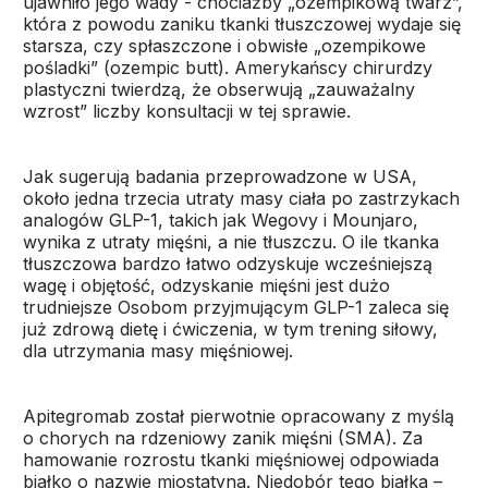
ujawniło jego wady - chociażby „ozempikową twarz”,
która z powodu zaniku tkanki tłuszczowej wydaje się
starsza, czy spłaszczone i obwisłe „ozempikowe
pośladki” (ozempic butt). Amerykańscy chirurdzy
plastyczni twierdzą, że obserwują „zauważalny
wzrost” liczby konsultacji w tej sprawie.
Jak sugerują badania przeprowadzone w USA,
około jedna trzecia utraty masy ciała po zastrzykach
analogów GLP-1, takich jak Wegovy i Mounjaro,
wynika z utraty mięśni, a nie tłuszczu. O ile tkanka
tłuszczowa bardzo łatwo odzyskuje wcześniejszą
wagę i objętość, odzyskanie mięśni jest dużo
trudniejsze Osobom przyjmującym GLP-1 zaleca się
już zdrową dietę i ćwiczenia, w tym trening siłowy,
dla utrzymania masy mięśniowej.
Apitegromab został pierwotnie opracowany z myślą
o chorych na rdzeniowy zanik mięśni (SMA). Za
hamowanie rozrostu tkanki mięśniowej odpowiada
białko o nazwie miostatyna. Niedobór tego białka –