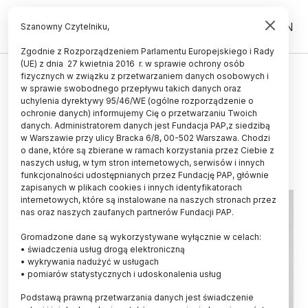
PL
EN
Szanowny Czytelniku,
Zgodnie z Rozporządzeniem Parlamentu Europejskiego i Rady
(UE) z dnia 27 kwietnia 2016 r. w sprawie ochrony osób
ŚWIAT
fizycznych w związku z przetwarzaniem danych osobowych i
w sprawie swobodnego przepływu takich danych oraz
Lek powstrzymuje utratę mieśni
uchylenia dyrektywy 95/46/WE (ogólne rozporządzenie o
po Ozempicu
ochronie danych) informujemy Cię o przetwarzaniu Twoich
danych. Administratorem danych jest Fundacja PAP,z siedzibą
w Warszawie przy ulicy Bracka 6/8, 00-502 Warszawa. Chodzi
18.06.2026
aktualizacja: 18.06.2026
o dane, które są zbierane w ramach korzystania przez Ciebie z
2 minuty czytania
naszych usług, w tym stron internetowych, serwisów i innych
funkcjonalności udostępnianych przez Fundację PAP, głównie
zapisanych w plikach cookies i innych identyfikatorach
internetowych, które są instalowane na naszych stronach przez
nas oraz naszych zaufanych partnerów Fundacji PAP.
Gromadzone dane są wykorzystywane wyłącznie w celach:
• świadczenia usług drogą elektroniczną
• wykrywania nadużyć w usługach
• pomiarów statystycznych i udoskonalenia usług
Podstawą prawną przetwarzania danych jest świadczenie