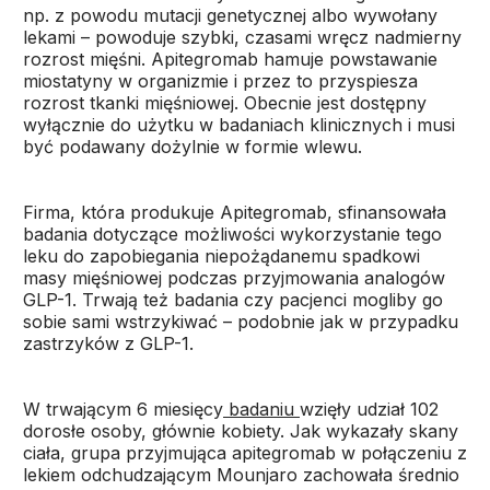
np. z powodu mutacji genetycznej albo wywołany
lekami – powoduje szybki, czasami wręcz nadmierny
rozrost mięśni. Apitegromab hamuje powstawanie
miostatyny w organizmie i przez to przyspiesza
rozrost tkanki mięśniowej. Obecnie jest dostępny
wyłącznie do użytku w badaniach klinicznych i musi
być podawany dożylnie w formie wlewu.
Firma, która produkuje Apitegromab, sfinansowała
badania dotyczące możliwości wykorzystanie tego
leku do zapobiegania niepożądanemu spadkowi
masy mięśniowej podczas przyjmowania analogów
GLP-1. Trwają też badania czy pacjenci mogliby go
sobie sami wstrzykiwać – podobnie jak w przypadku
zastrzyków z GLP-1.
W trwającym 6 miesięcy
badaniu
wzięły udział 102
dorosłe osoby, głównie kobiety. Jak wykazały skany
ciała, grupa przyjmująca apitegromab w połączeniu z
lekiem odchudzającym Mounjaro zachowała średnio