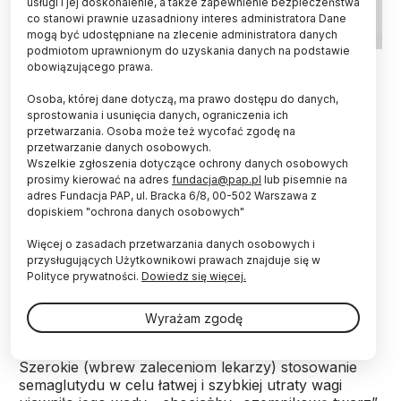
usługi i jej doskonalenie, a także zapewnienie bezpieczeństwa
co stanowi prawnie uzasadniony interes administratora Dane
mogą być udostępniane na zlecenie administratora danych
podmiotom uprawnionym do uzyskania danych na podstawie
Fot. Adobe Stock
obowiązującego prawa.
Nowy lek o nazwie apitegromab ma powstrzymać
Osoba, której dane dotyczą, ma prawo dostępu do danych,
„Ozempic butt” - utratę masy mięśniowej po
sprostowania i usunięcia danych, ograniczenia ich
przetwarzania. Osoba może też wycofać zgodę na
odchudzających zastrzykach semaglutydu –
przetwarzanie danych osobowych.
informuje „Nature Medicine”.
Wszelkie zgłoszenia dotyczące ochrony danych osobowych
prosimy kierować na adres
fundacja@pap.pl
lub pisemnie na
adres Fundacja PAP, ul. Bracka 6/8, 00-502 Warszawa z
Semaglutyd to lek z grupy analogów GLP-1,
dopiskiem "ochrona danych osobowych"
stosowany w leczeniu cukrzycy typu 2 oraz
przewlekłej otyłości. Działa poprzez naśladowanie
Więcej o zasadach przetwarzania danych osobowych i
naturalnego hormonu, który stymuluje wydzielanie
przysługujących Użytkownikowi prawach znajduje się w
insuliny, hamuje łaknienie i opóźnia opróżnianie
Polityce prywatności.
Dowiedz się więcej.
żołądka, co prowadzi do długotrwałego uczucia
sytości
Wyrażam zgodę
Szerokie (wbrew zaleceniom lekarzy) stosowanie
semaglutydu w celu łatwej i szybkiej utraty wagi