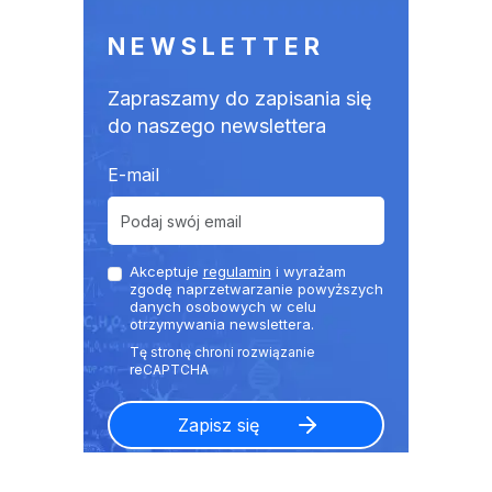
NEWSLETTER
Zapraszamy do zapisania się
do naszego newslettera
E-mail
Akceptuje
regulamin
i wyrażam
zgodę naprzetwarzanie powyższych
danych osobowych w celu
otrzymywania newslettera.