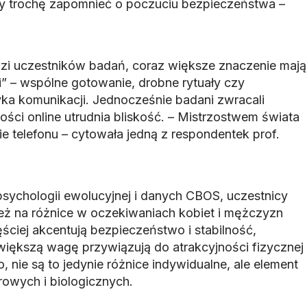
y trochę zapomnieć o poczuciu bezpieczeństwa –
zi uczestników badań, coraz większe znaczenie mają
i” – wspólne gotowanie, drobne rytuały czy
a komunikacji. Jednocześnie badani zwracali
ści online utrudnia bliskość. – Mistrzostwem świata
e telefonu – cytowała jedną z respondentek prof.
sychologii ewolucyjnej i danych CBOS, uczestnicy
ż na różnice w oczekiwaniach kobiet i mężczyzn
ęściej akcentują bezpieczeństwo i stabilność,
iększą wagę przywiązują do atrakcyjności fizycznej
, nie są to jedynie różnice indywidualne, ale element
owych i biologicznych.