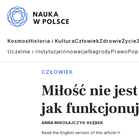
Kosmos
Historia i Kultura
Człowiek
Zdrowie
Życie
Uczelnie i Instytucje
Innowacje
Nagrody
Prawo
Pop
CZŁOWIEK
Miłość nie jes
jak funkcjonu
ANNA MIKOŁAJCZYK-KŁĘBEK
Read the English version of this article