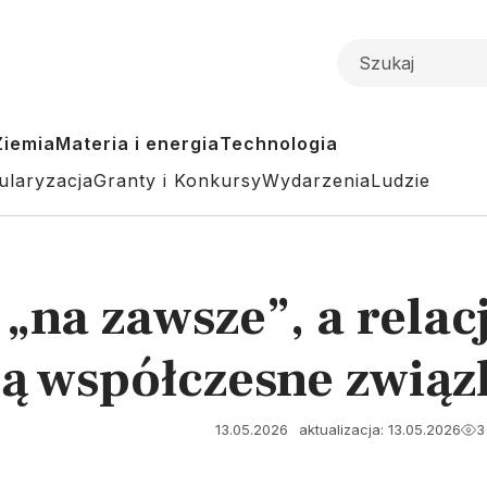
Ziemia
Materia i energia
Technologia
ularyzacja
Granty i Konkursy
Wydarzenia
Ludzie
t „na zawsze”, a rel
ją współczesne związ
13.05.2026
aktualizacja: 13.05.2026
3