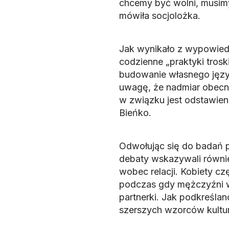
chcemy być wolni, musim
mówiła socjolożka.
Jak wynikało z wypowied
codzienne „praktyki trosk
budowanie własnego język
uwagę, że nadmiar obecno
w związku jest odstawieni
Bieńko.
Odwołując się do badań p
debaty wskazywali równie
wobec relacji. Kobiety cz
podczas gdy mężczyźni w
partnerki. Jak podkreślano
szerszych wzorców kultur