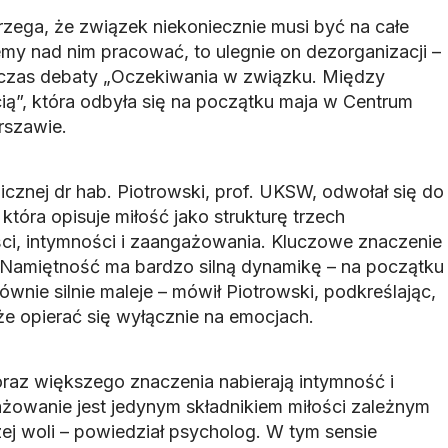
rzega, że związek niekoniecznie musi być na całe
ziemy nad nim pracować, to ulegnie on dezorganizacji –
dczas debaty „Oczekiwania w związku. Między
ą”, która odbyła się na początku maja w Centrum
rszawie.
cznej dr hab. Piotrowski, prof. UKSW, odwołał się do
 która opisuje miłość jako strukturę trzech
i, intymności i zaangażowania. Kluczowe znaczenie
 Namiętność ma bardzo silną dynamikę – na początku
ównie silnie maleje – mówił Piotrowski, podkreślając,
oże opierać się wyłącznie na emocjach.
az większego znaczenia nabierają intymność i
owanie jest jedynym składnikiem miłości zależnym
ej woli – powiedział psycholog. W tym sensie