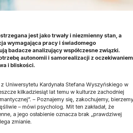
strzegana jest jako trwały i niezmienny stan, a
lacja wymagająca pracy i świadomego
ją badacze analizujący współczesne związki.
otrzebę autonomii i samorealizacji z oczekiwaniem
a i bliskości.
i z Uniwersytetu Kardynała Stefana Wyszyńskiego w
zcze kilkadziesiąt lat temu w kulturze zachodniej
omantycznej”. – Poznajemy się, zakochujemy, bierzem
zęśliwie – mówi psycholog. Mit ten zakładał, że
mienne, a jego osłabienie oznacza brak „prawdziwej
lega zmianie.