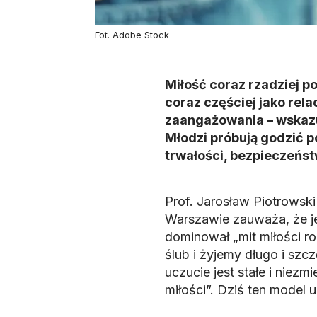
Fot. Adobe Stock
Miłość coraz rzadziej po
coraz częściej jako re
zaangażowania – wskazu
Młodzi próbują godzić p
trwałości, bezpieczeństw
Prof. Jarosław Piotrowsk
Warszawie zauważa, że jes
dominował „mit miłości r
ślub i żyjemy długo i szc
uczucie jest stałe i niez
miłości”. Dziś ten model u