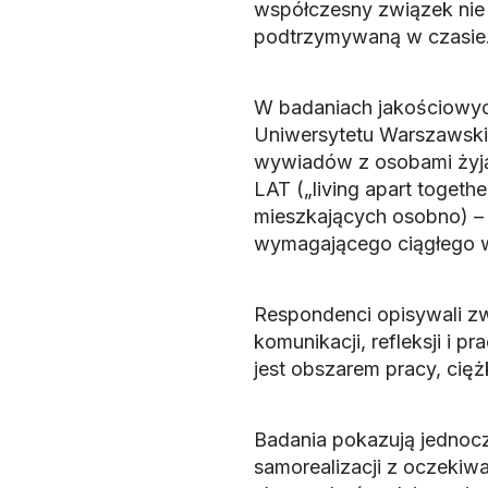
współczesny związek nie 
podtrzymywaną w czasie
W badaniach jakościowych
Uniwersytetu Warszawski
wywiadów z osobami żyją
LAT („living apart togeth
mieszkających osobno) – p
wymagającego ciągłego w
Respondenci opisywali zwi
komunikacji, refleksji i 
jest obszarem pracy, cięż
Badania pokazują jednocz
samorealizacji z oczekiwa