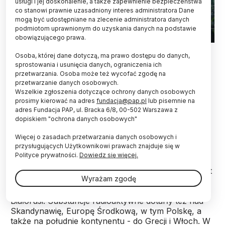
usługi i jej doskonalenie, a także zapewnienie bezpieczeństwa
co stanowi prawnie uzasadniony interes administratora Dane
mogą być udostępniane na zlecenie administratora danych
podmiotom uprawnionym do uzyskania danych na podstawie
obowiązującego prawa.
Fot. Adobe Stock
Osoba, której dane dotyczą, ma prawo dostępu do danych,
sprostowania i usunięcia danych, ograniczenia ich
Atom jest bezpiecznym i stabilnym źródłem
przetwarzania. Osoba może też wycofać zgodę na
energii, co sprawiają zarówno obecne normy
przetwarzanie danych osobowych.
bezpieczeństwa, jak i rozwój technologiczny -
Wszelkie zgłoszenia dotyczące ochrony danych osobowych
powiedział PAP fizyk z UMK w Toruniu prof. Kamil
prosimy kierować na adres
fundacja@pap.pl
lub pisemnie na
Fedus. Podkreślił, że katastrofa w Czarnobylu,
adres Fundacja PAP, ul. Bracka 6/8, 00-502 Warszawa z
dopiskiem "ochrona danych osobowych"
która miała miejsce 40 lat temu, ma nadal główny
wpływ na sferę mentalną.
Więcej o zasadach przetwarzania danych osobowych i
przysługujących Użytkownikowi prawach znajduje się w
Polityce prywatności.
Dowiedz się więcej.
Do katastrofy w elektrowni atomowej w Czarnobylu
doszło 26 kwietnia 1986 roku. W niedzielę mija 40 lat
Wyrażam zgodę
od tej tragedii. Wybuch czwartego reaktora siłowni
doprowadził do skażenia części terytoriów Ukrainy i
Białorusi. Substancje radioaktywne dotarły też nad
Skandynawię, Europę Środkową, w tym Polskę, a
także na południe kontynentu - do Grecji i Włoch. W