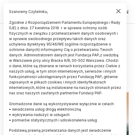
PL
EN
Szanowny Czytelniku,
Zgodnie z Rozporządzeniem Parlamentu Europejskiego i Rady
(UE) z dnia 27 kwietnia 2016 r. w sprawie ochrony osób
MATERIA I ENERGIA
fizycznych w związku z przetwarzaniem danych osobowych i
w sprawie swobodnego przepływu takich danych oraz
Fizyk 40 lat po Czarnobylu: atom
uchylenia dyrektywy 95/46/WE (ogólne rozporządzenie o
jest bezpiecznym i stabilnym
ochronie danych) informujemy Cię o przetwarzaniu Twoich
danych. Administratorem danych jest Fundacja PAP,z siedzibą
źródłem energii
w Warszawie przy ulicy Bracka 6/8, 00-502 Warszawa. Chodzi
o dane, które są zbierane w ramach korzystania przez Ciebie z
26.04.2026
aktualizacja: 26.04.2026
naszych usług, w tym stron internetowych, serwisów i innych
3 minuty czytania
funkcjonalności udostępnianych przez Fundację PAP, głównie
zapisanych w plikach cookies i innych identyfikatorach
internetowych, które są instalowane na naszych stronach przez
nas oraz naszych zaufanych partnerów Fundacji PAP.
Gromadzone dane są wykorzystywane wyłącznie w celach:
• świadczenia usług drogą elektroniczną
• wykrywania nadużyć w usługach
• pomiarów statystycznych i udoskonalenia usług
Podstawą prawną przetwarzania danych jest świadczenie