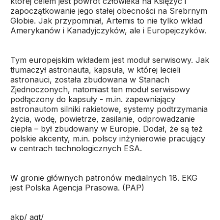
której celem jest powrót człowieka na Księżyc i
zapoczątkowanie jego stałej obecności na Srebrnym
Globie. Jak przypomniał, Artemis to nie tylko wkład
Amerykanów i Kanadyjczyków, ale i Europejczyków.
Tym europejskim wkładem jest moduł serwisowy. Jak
tłumaczył astronauta, kapsuła, w której lecieli
astronauci, została zbudowana w Stanach
Zjednoczonych, natomiast ten moduł serwisowy
podłączony do kapsuły - m.in. zapewniający
astronautom silniki rakietowe, systemy podtrzymania
życia, wodę, powietrze, zasilanie, odprowadzanie
ciepła – był zbudowany w Europie. Dodał, że są też
polskie akcenty, m.in. polscy inżynierowie pracujący
w centrach technologicznych ESA.
W gronie głównych patronów medialnych 18. EKG
jest Polska Agencja Prasowa. (PAP)
akp/ agt/