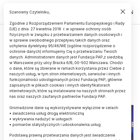
PL
EN
Szanowny Czytelniku,
Zgodnie z Rozporządzeniem Parlamentu Europejskiego i Rady
(UE) z dnia 27 kwietnia 2016 r. w sprawie ochrony osób
TECHNOLOGIA
fizycznych w związku z przetwarzaniem danych osobowych i
w sprawie swobodnego przepływu takich danych oraz
EKG/ Uznański-Wiśniewski:
uchylenia dyrektywy 95/46/WE (ogólne rozporządzenie o
potrzebna nam konwersja
ochronie danych) informujemy Cię o przetwarzaniu Twoich
danych. Administratorem danych jest Fundacja PAP,z siedzibą
pomiędzy edukacją, nauką i
w Warszawie przy ulicy Bracka 6/8, 00-502 Warszawa. Chodzi
o dane, które są zbierane w ramach korzystania przez Ciebie z
technologią
naszych usług, w tym stron internetowych, serwisów i innych
funkcjonalności udostępnianych przez Fundację PAP, głównie
24.04.2026
aktualizacja: 24.04.2026
zapisanych w plikach cookies i innych identyfikatorach
2 minuty czytania
internetowych, które są instalowane na naszych stronach przez
nas oraz naszych zaufanych partnerów Fundacji PAP.
Gromadzone dane są wykorzystywane wyłącznie w celach:
• świadczenia usług drogą elektroniczną
• wykrywania nadużyć w usługach
• pomiarów statystycznych i udoskonalenia usług
Podstawą prawną przetwarzania danych jest świadczenie