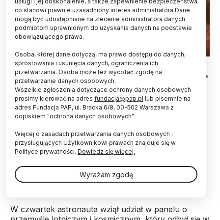
usługi i jej doskonalenie, a także zapewnienie bezpieczeństwa
co stanowi prawnie uzasadniony interes administratora Dane
mogą być udostępniane na zlecenie administratora danych
podmiotom uprawnionym do uzyskania danych na podstawie
obowiązującego prawa.
Osoba, której dane dotyczą, ma prawo dostępu do danych,
Katowice, 23.04.2026. Od lewej: senior partner w 3 Hazel Tree Partners,
sprostowania i usunięcia danych, ograniczenia ich
CEO i założycielka GoCosmic Justyna Redelkiewicz, astronauta ESA
przetwarzania. Osoba może też wycofać zgodę na
Sławosz Uznański-Wiśniewski, prezess Space Entrepreneurship Institute
przetwarzanie danych osobowych.
i CEO AROBS Polska Michał Szwajewski oraz dziennikarz naukowy,
Wszelkie zgłoszenia dotyczące ochrony danych osobowych
założyciel Fundacji Nauka. To lubię Tomasz Rożek podczas panelu
„Przemysł lotniczy i kosmiczny” w drugim dniu Europejskiego Kongresu
prosimy kierować na adres
fundacja@pap.pl
lub pisemnie na
Gospodarczego w Katowicach, 23 bm. XVIII EKG odbywa się pod hasłem
adres Fundacja PAP, ul. Bracka 6/8, 00-502 Warszawa z
„The Power of Dialogue. Siła dialogu”. (jm) PAP/Jarek Praszkiewicz
dopiskiem "ochrona danych osobowych"
Nie będzie systemowego rozwoju sektora
Więcej o zasadach przetwarzania danych osobowych i
kosmicznego w Polsce bez konwersji edukacji,
przysługujących Użytkownikowi prawach znajduje się w
nauki i technologii – powiedział astronauta
Polityce prywatności.
Dowiedz się więcej.
Sławosz Uznański-Wiśniewski. Wskazał też na
potrzebę opracowania spójnej krajowej strategii
Wyrażam zgodę
rozwoju sektora kosmicznego.
W czwartek astronauta wziął udział w panelu o
przemyśle lotniczym i kosmicznym, który odbył się w