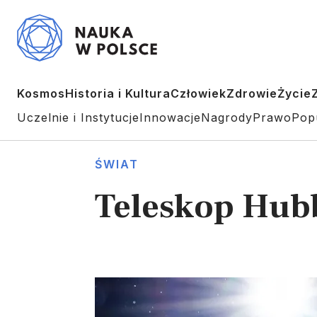
Kosmos
Historia i Kultura
Człowiek
Zdrowie
Życie
Uczelnie i Instytucje
Innowacje
Nagrody
Prawo
Pop
ŚWIAT
Teleskop Hubb