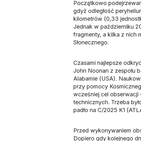
Początkowo podejrzewano,
gdyż odległość peryhelium
kilometrów (0,33 jednostki
Jednak w październiku 20
fragmenty, a kilka z nic
Słonecznego.
Czasami najlepsze odkryc
John Noonan z zespołu b
Alabamie (USA). Naukowi
przy pomocy Kosmicznego
wcześniej cel obserwacji
technicznych. Trzeba było
padło na C/2025 K1 (ATL
Przed wykonywaniem obser
Dopiero gdy kolejnego dn