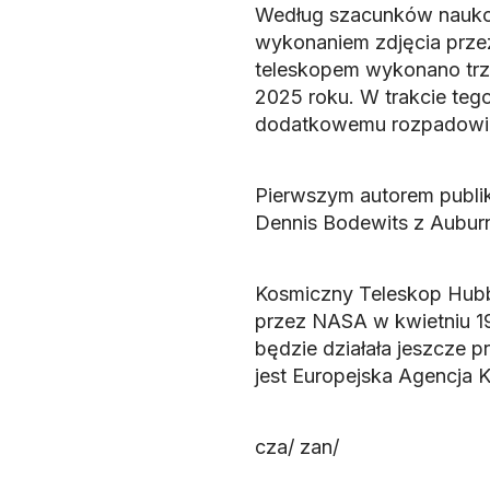
Według szacunków naukow
wykonaniem zdjęcia prze
teleskopem wykonano trzy
2025 roku. W trakcie teg
dodatkowemu rozpadowi
Pierwszym autorem publika
Dennis Bodewits z Auburn
Kosmiczny Teleskop Hubbl
przez NASA w kwietniu 19
będzie działała jeszcze p
jest Europejska Agencja 
cza/ zan/