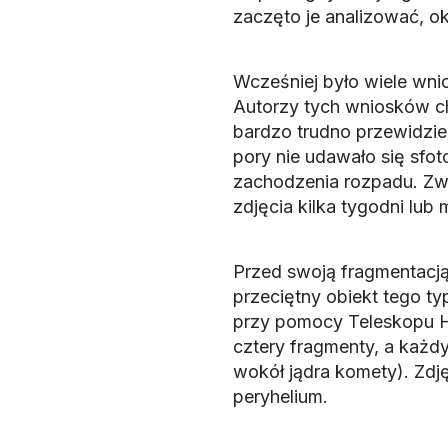
zaczęto je analizować, ok
Wcześniej było wiele wn
Autorzy tych wniosków ch
bardzo trudno przewidzieć
pory nie udawało się sfo
zachodzenia rozpadu. Zw
zdjęcia kilka tygodni lub
Przed swoją fragmentacją
przeciętny obiekt tego ty
przy pomocy Teleskopu Hu
cztery fragmenty, a każd
wokół jądra komety). Zdj
peryhelium.