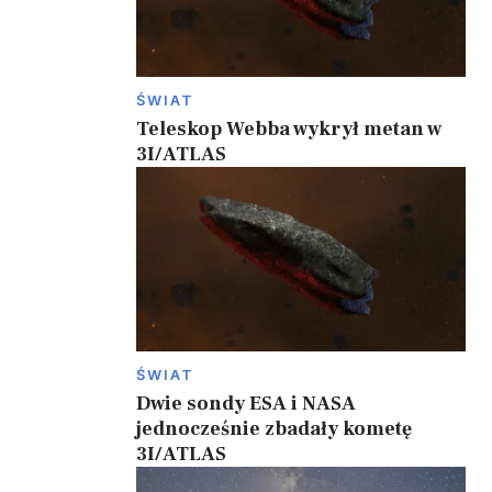
ŚWIAT
Teleskop Webba wykrył metan w
3I/ATLAS
ŚWIAT
Dwie sondy ESA i NASA
jednocześnie zbadały kometę
3I/ATLAS