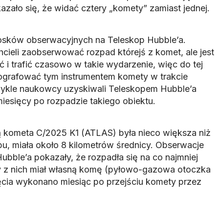
azało się, że widać cztery „komety” zamiast jednej.
iosków obserwacyjnych na Teleskop Hubble’a.
cieli zaobserwować rozpad którejś z komet, ale jest
 i trafić czasowo w takie wydarzenie, więc do tej
tografować tym instrumentem komety w trakcie
ykle naukowcy uzyskiwali Teleskopem Hubble’a
 miesięcy po rozpadzie takiego obiektu.
 kometa C/2025 K1 (ATLAS) była nieco większa niż
pu, miała około 8 kilometrów średnicy. Obserwacje
bble’a pokazały, że rozpadła się na co najmniej
y z nich miał własną komę (pyłowo-gazowa otoczka
ęcia wykonano miesiąc po przejściu komety przez