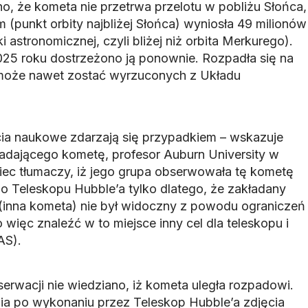
 że kometa nie przetrwa przelotu w pobliżu Słońca,
 (punkt orbity najbliżej Słońca) wyniosła 49 milionów
 astronomicznej, czyli bliżej niż orbita Merkurego).
25 roku dostrzeżono ją ponownie. Rozpadła się na
h może nawet zostać wyrzuconych z Układu
ia naukowe zdarzają się przypadkiem – wskazuje
adającego kometę, profesor Auburn University w
ec tłumaczy, iż jego grupa obserwowała tę kometę
 Teleskopu Hubble’a tylko dlatego, że zakładany
 (inna kometa) nie był widoczny z powodu ograniczeń
 więc znaleźć w to miejsce inny cel dla teleskopu i
AS).
wacji nie wiedziano, iż kometa uległa rozpadowi.
ia po wykonaniu przez Teleskop Hubble’a zdjęcia