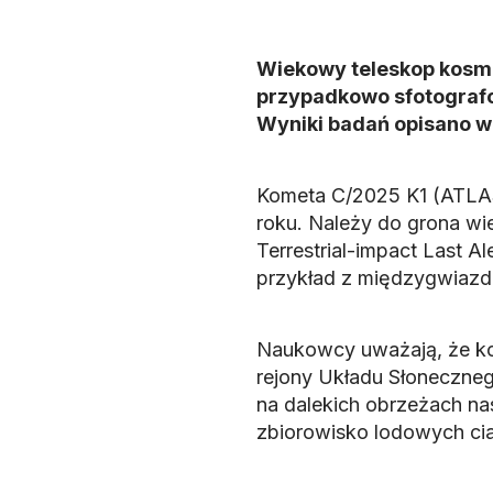
Wiekowy teleskop kosmi
przypadkowo sfotografo
Wyniki badań opisano w 
Kometa C/2025 K1 (ATLAS
roku. Należy do grona wi
Terrestrial-impact Last Al
przykład z międzygwiaz
Naukowcy uważają, że k
rejony Układu Słoneczneg
na dalekich obrzeżach na
zbiorowisko lodowych cia