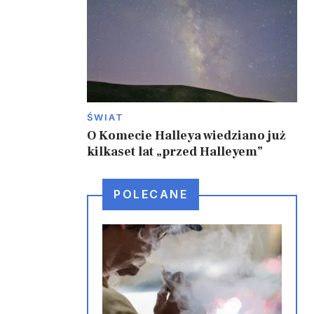
ŚWIAT
O Komecie Halleya wiedziano już
kilkaset lat „przed Halleyem”
POLECANE