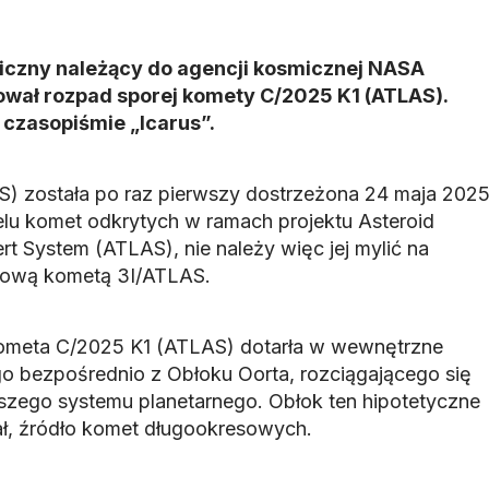
czny należący do agencji kosmicznej NASA
wał rozpad sporej komety C/2025 K1 (ATLAS).
czasopiśmie „Icarus”.
) została po raz pierwszy dostrzeżona 24 maja 202
elu komet odkrytych w ramach projektu Asteroid
ert System (ATLAS), nie należy więc jej mylić na
dową kometą 3I/ATLAS.
ometa C/2025 K1 (ATLAS) dotarła w wewnętrzne
o bezpośrednio z Obłoku Oorta, rozciągającego się
szego systemu planetarnego. Obłok ten hipotetyczne
ł, źródło komet długookresowych.