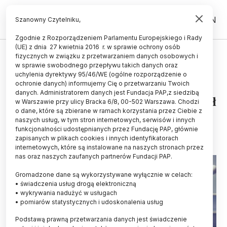
PL
EN
Szanowny Czytelniku,
Zgodnie z Rozporządzeniem Parlamentu Europejskiego i Rady
(UE) z dnia 27 kwietnia 2016 r. w sprawie ochrony osób
UCZELNIE I INSTYTUCJE
fizycznych w związku z przetwarzaniem danych osobowych i
w sprawie swobodnego przepływu takich danych oraz
Wiceszef MON: na reaktywację
uchylenia dyrektywy 95/46/WE (ogólne rozporządzenie o
Wojskowej Akademii Medycznej w
ochronie danych) informujemy Cię o przetwarzaniu Twoich
danych. Administratorem danych jest Fundacja PAP,z siedzibą
Łodzi przewidujemy ok. 400 mln zł
w Warszawie przy ulicy Bracka 6/8, 00-502 Warszawa. Chodzi
o dane, które są zbierane w ramach korzystania przez Ciebie z
24.03.2026
aktualizacja: 24.03.2026
naszych usług, w tym stron internetowych, serwisów i innych
2 minuty czytania
funkcjonalności udostępnianych przez Fundację PAP, głównie
zapisanych w plikach cookies i innych identyfikatorach
internetowych, które są instalowane na naszych stronach przez
nas oraz naszych zaufanych partnerów Fundacji PAP.
Gromadzone dane są wykorzystywane wyłącznie w celach:
• świadczenia usług drogą elektroniczną
• wykrywania nadużyć w usługach
• pomiarów statystycznych i udoskonalenia usług
Podstawą prawną przetwarzania danych jest świadczenie