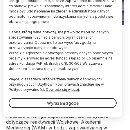
usługi i jej doskonalenie, a także zapewnienie bezpieczeństwa
co stanowi prawnie uzasadniony interes administratora Dane
mogą być udostępniane na zlecenie administratora danych
podmiotom uprawnionym do uzyskania danych na podstawie
obowiązującego prawa.
Fot. Adobe Stock
Osoba, której dane dotyczą, ma prawo dostępu do danych,
sprostowania i usunięcia danych, ograniczenia ich
Wiceminister obrony narodowej Cezary Tomczyk
przetwarzania. Osoba może też wycofać zgodę na
poinformował w poniedziałek, że Stały Komitet
przetwarzanie danych osobowych.
Rady Ministrów przyjął ustawę o Wojskowej
Wszelkie zgłoszenia dotyczące ochrony danych osobowych
Akademii Medycznej, zakładająca reaktywację tej
prosimy kierować na adres
fundacja@pap.pl
lub pisemnie na
uczelni w Łodzi. - Inwestycje, które przewidujemy
adres Fundacja PAP, ul. Bracka 6/8, 00-502 Warszawa z
dopiskiem "ochrona danych osobowych"
w związku z tym w samej Łodzi to około 400 mln zł
- dodał.
Więcej o zasadach przetwarzania danych osobowych i
przysługujących Użytkownikowi prawach znajduje się w
Polityce prywatności.
Dowiedz się więcej.
Wiceszef MON uczestniczył w poniedziałek w
podpisaniu umowy offsetowej między Wojskowymi
Wyrażam zgodę
Zakładami Lotniczymi Nr 1 w Łodzi oraz
amerykańskim koncernem Lockheed Martin.
Podczas briefingu odpowiedział też na pytanie
dotyczące reaktywacji Wojskowej Akademii
Medycznej (WAM) w Łodzi, zapowiedzianej w