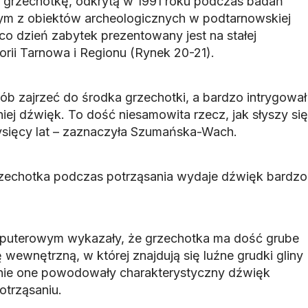
 grzechotkę, odkrytą w 1991 roku podczas badań
m z obiektów archeologicznych w podtarnowskiej
co dzień zabytek prezentowany jest na stałej
ii Tarnowa i Regionu (Rynek 20-21).
sób zajrzeć do środka grzechotki, a bardzo intrygował
ej dźwięk. To dość niesamowita rzecz, jak słyszy się
ysięcy lat – zaznaczyła Szumańska-Wach.
rzechotka podczas potrząsania wydaje dźwięk bardzo
puterowym wykazały, że grzechotka ma dość grube
ę wewnętrzną, w której znajdują się luźne grudki gliny
śnie one powodowały charakterystyczny dźwięk
trząsaniu.