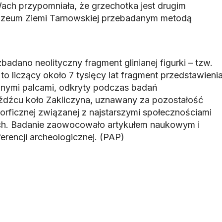
h przypomniała, że grzechotka jest drugim
uzeum Ziemi Tarnowskiej przebadanym metodą
adano neolityczny fragment glinianej figurki – tzw.
o liczący około 7 tysięcy lat fragment przedstawieni
onymi palcami, odkryty podczas badań
dźcu koło Zakliczyna, uznawany za pozostałość
orficznej związanej z najstarszymi społecznościami
ach. Badanie zaowocowało artykułem naukowym i
erencji archeologicznej. (PAP)