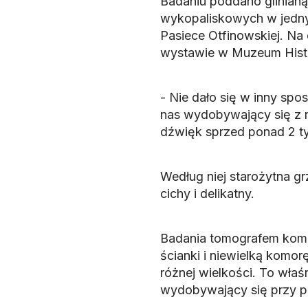
Badaniu poddano glinianą
wykopaliskowych w jedny
Pasiece Otfinowskiej. Na 
wystawie w Muzeum Histor
- Nie dało się w inny spo
nas wydobywający się z ni
dźwięk sprzed ponad 2 t
Według niej starożytna g
cichy i delikatny.
Badania tomografem kom
ścianki i niewielką komor
różnej wielkości. To wła
wydobywający się przy po