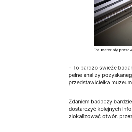
Fot. materiały pras
- To bardzo świeże badan
pełne analizy pozyskane
przedstawicielka muzeum
Zdaniem badaczy bardzi
dostarczyć kolejnych info
zlokalizować otwór, przez