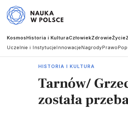
Kosmos
Historia i Kultura
Człowiek
Zdrowie
Życie
Uczelnie i Instytucje
Innowacje
Nagrody
Prawo
Pop
HISTORIA I KULTURA
Tarnów/ Grzec
została prze