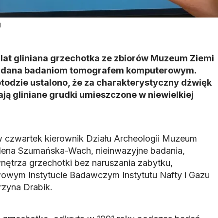
j
 lat gliniana grzechotka ze zbiorów Muzeum Ziemi
oddana badaniom tomografem komputerowym.
todzie ustalono, że za charakterystyczny dźwięk
ą gliniane grudki umieszczone w niewielkiej
 czwartek kierownik Działu Archeologii Muzeum
lena Szumańska-Wach, nieinwazyjne badania,
nętrza grzechotki bez naruszania zabytku,
owym Instytucie Badawczym Instytutu Nafty i Gazu
rzyna Drabik.