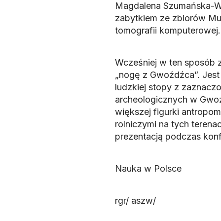
Magdalena Szumańska-Wac
zabytkiem ze zbiorów M
tomografii komputerowej.
Wcześniej w ten sposób zb
„nogę z Gwoźdźca”. Jest t
ludzkiej stopy z zaznacz
archeologicznych w Gwoź
większej figurki antropom
rolniczymi na tych teren
prezentacją podczas konf
Nauka w Polsce
rgr/ aszw/