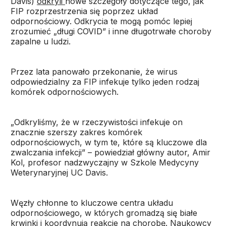
Davis)
odkryli
nowe szczegóły dotyczące tego, jak
FIP rozprzestrzenia się poprzez układ
odpornościowy. Odkrycia te mogą pomóc lepiej
zrozumieć „długi COVID” i inne długotrwałe choroby
zapalne u ludzi.
Przez lata panowało przekonanie, że wirus
odpowiedzialny za FIP infekuje tylko jeden rodzaj
komórek odpornościowych.
„Odkryliśmy, że w rzeczywistości infekuje on
znacznie szerszy zakres komórek
odpornościowych, w tym te, które są kluczowe dla
zwalczania infekcji” – powiedział główny autor, Amir
Kol, profesor nadzwyczajny w Szkole Medycyny
Weterynaryjnej UC Davis.
Węzły chłonne to kluczowe centra układu
odpornościowego, w których gromadzą się białe
krwinki i koordynują reakcje na chorobę. Naukowcy