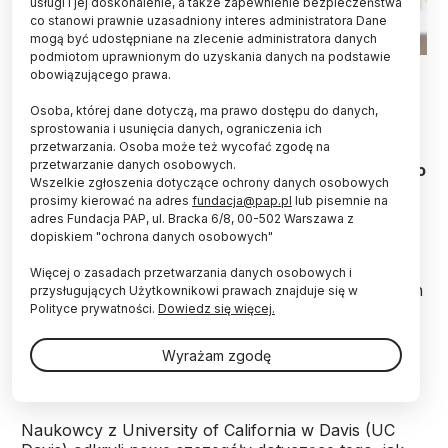
usługi i jej doskonalenie, a także zapewnienie bezpieczeństwa
co stanowi prawnie uzasadniony interes administratora Dane
mogą być udostępniane na zlecenie administratora danych
podmiotom uprawnionym do uzyskania danych na podstawie
Fot. Adobe Stock
obowiązującego prawa.
Koronawirusy mogą się ukrywać się w komórkach
Osoba, której dane dotyczą, ma prawo dostępu do danych,
układu odpornościowego. Do takich wniosków
sprostowania i usunięcia danych, ograniczenia ich
przetwarzania. Osoba może też wycofać zgodę na
doszli naukowcy, analizując wirusowe zapalenie
przetwarzanie danych osobowych.
otrzewnej kotów (FIP), wywoływane przez kociego
Wszelkie zgłoszenia dotyczące ochrony danych osobowych
koronawirusa – informuje pismo „Veterinary
prosimy kierować na adres
fundacja@pap.pl
lub pisemnie na
Microbiology”.
adres Fundacja PAP, ul. Bracka 6/8, 00-502 Warszawa z
dopiskiem "ochrona danych osobowych"
Nieleczone FIP prawie zawsze kończy się śmiercią.
Więcej o zasadach przetwarzania danych osobowych i
Chociaż dotyka tylko koty, ma wiele cech wspólnych
przysługujących Użytkownikowi prawach znajduje się w
z poważnymi schorzeniami koronawirusowymi u
Polityce prywatności.
Dowiedz się więcej.
ludzi – na przykład silny stan zapalny, który może
uszkodzić wiele narządów, a także objawy, które
Wyrażam zgodę
mogą się utrzymywać lub nawracać.
Naukowcy z University of California w Davis (UC