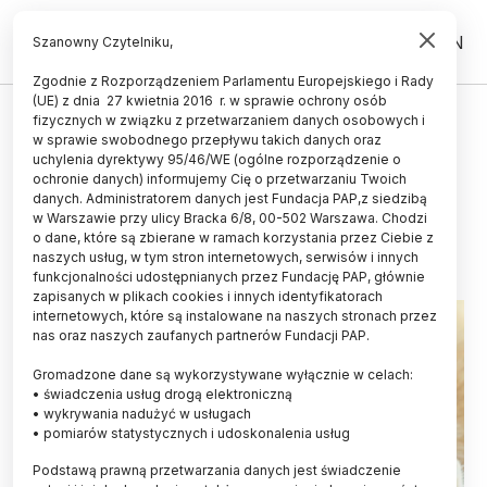
PL
EN
Szanowny Czytelniku,
Zgodnie z Rozporządzeniem Parlamentu Europejskiego i Rady
(UE) z dnia 27 kwietnia 2016 r. w sprawie ochrony osób
ŚWIAT
fizycznych w związku z przetwarzaniem danych osobowych i
w sprawie swobodnego przepływu takich danych oraz
Koci koronawirus inny niż się
uchylenia dyrektywy 95/46/WE (ogólne rozporządzenie o
wydawało
ochronie danych) informujemy Cię o przetwarzaniu Twoich
danych. Administratorem danych jest Fundacja PAP,z siedzibą
w Warszawie przy ulicy Bracka 6/8, 00-502 Warszawa. Chodzi
18.01.2026
aktualizacja: 18.01.2026
o dane, które są zbierane w ramach korzystania przez Ciebie z
2 minuty czytania
naszych usług, w tym stron internetowych, serwisów i innych
funkcjonalności udostępnianych przez Fundację PAP, głównie
zapisanych w plikach cookies i innych identyfikatorach
internetowych, które są instalowane na naszych stronach przez
nas oraz naszych zaufanych partnerów Fundacji PAP.
Gromadzone dane są wykorzystywane wyłącznie w celach:
• świadczenia usług drogą elektroniczną
• wykrywania nadużyć w usługach
• pomiarów statystycznych i udoskonalenia usług
Podstawą prawną przetwarzania danych jest świadczenie