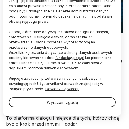
usługi i jej doskonalenie, a także zapewnienie bezpieczeństwa
co stanowi prawnie uzasadniony interes administratora Dane
mogą być udostępniane na zlecenie administratora danych
podmiotom uprawnionym do uzyskania danych na podstawie
obowiązującego prawa.
Osoba, której dane dotyczą, ma prawo dostępu do danych,
Fot. Adobe Stock
sprostowania i usunięcia danych, ograniczenia ich
przetwarzania. Osoba może też wycofać zgodę na
przetwarzanie danych osobowych.
W Stalowej Woli (Podkarpackie) na początku
Wszelkie zgłoszenia dotyczące ochrony danych osobowych
marca br. odbędzie się SpaceShield Summit -
prosimy kierować na adres
fundacja@pap.pl
lub pisemnie na
międzynarodowy kongres, w którym udział wezmą
adres Fundacja PAP, ul. Bracka 6/8, 00-502 Warszawa z
liderzy sektora kosmicznego i obronnego oraz
dopiskiem "ochrona danych osobowych"
eksperci nowych technologii. To pierwsze tego
typu wydarzenie organizowane na Podkarpaciu.
Więcej o zasadach przetwarzania danych osobowych i
przysługujących Użytkownikowi prawach znajduje się w
Polityce prywatności.
Dowiedz się więcej.
Jak poinformował prezes jednego z organizatorów
wydarzenia, Stalowowolskiej Agencji Rozwoju
Wyrażam zgodę
Regionalnego (StARR) Jacek Śledziński, marcowe
wydarzenie to coś więcej niż zwykła konferencja. -
To platforma dialogu i miejsce dla tych, którzy chcą
być o krok przed innymi – dodał.