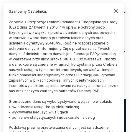
PL
EN
Szanowny Czytelniku,
Zgodnie z Rozporządzeniem Parlamentu Europejskiego i Rady
(UE) z dnia 27 kwietnia 2016 r. w sprawie ochrony osób
WYDARZENIA
fizycznych w związku z przetwarzaniem danych osobowych i
w sprawie swobodnego przepływu takich danych oraz
Podkarpackie/ W marcu w
uchylenia dyrektywy 95/46/WE (ogólne rozporządzenie o
Stalowej Woli odbędzie się kongres
ochronie danych) informujemy Cię o przetwarzaniu Twoich
danych. Administratorem danych jest Fundacja PAP,z siedzibą
dotyczący sektora kosmicznego i
w Warszawie przy ulicy Bracka 6/8, 00-502 Warszawa. Chodzi
o dane, które są zbierane w ramach korzystania przez Ciebie z
obronnego
naszych usług, w tym stron internetowych, serwisów i innych
funkcjonalności udostępnianych przez Fundację PAP, głównie
12.01.2026
aktualizacja: 12.01.2026
zapisanych w plikach cookies i innych identyfikatorach
2 minuty czytania
internetowych, które są instalowane na naszych stronach przez
nas oraz naszych zaufanych partnerów Fundacji PAP.
Gromadzone dane są wykorzystywane wyłącznie w celach:
• świadczenia usług drogą elektroniczną
• wykrywania nadużyć w usługach
• pomiarów statystycznych i udoskonalenia usług
Podstawą prawną przetwarzania danych jest świadczenie