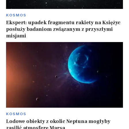
KOSMOS
Ekspert: upadek fragmentu rakiety na Księżyc
posłuży badaniom związanym z przyszłymi
misjami
KOSMOS
Lodowe obiekty z okolic Neptuna mogłyby
zasilić atmosferę Marsa