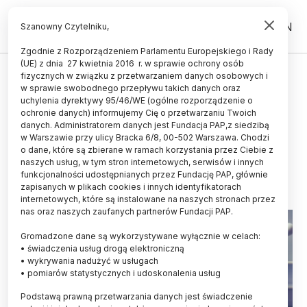
PL
EN
Szanowny Czytelniku,
Zgodnie z Rozporządzeniem Parlamentu Europejskiego i Rady
(UE) z dnia 27 kwietnia 2016 r. w sprawie ochrony osób
ZDROWIE
fizycznych w związku z przetwarzaniem danych osobowych i
w sprawie swobodnego przepływu takich danych oraz
Rektorzy uczelni medycznych nie
uchylenia dyrektywy 95/46/WE (ogólne rozporządzenie o
są przeciwko zniesieniu stażu
ochronie danych) informujemy Cię o przetwarzaniu Twoich
danych. Administratorem danych jest Fundacja PAP,z siedzibą
lekarskiego, ale proponują dialog
w Warszawie przy ulicy Bracka 6/8, 00-502 Warszawa. Chodzi
o dane, które są zbierane w ramach korzystania przez Ciebie z
05.12.2025
aktualizacja: 05.12.2025
naszych usług, w tym stron internetowych, serwisów i innych
3 minuty czytania
funkcjonalności udostępnianych przez Fundację PAP, głównie
zapisanych w plikach cookies i innych identyfikatorach
internetowych, które są instalowane na naszych stronach przez
nas oraz naszych zaufanych partnerów Fundacji PAP.
Gromadzone dane są wykorzystywane wyłącznie w celach:
• świadczenia usług drogą elektroniczną
• wykrywania nadużyć w usługach
• pomiarów statystycznych i udoskonalenia usług
Podstawą prawną przetwarzania danych jest świadczenie