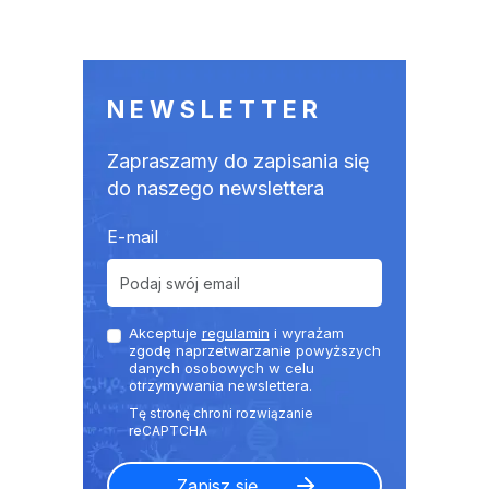
NEWSLETTER
Zapraszamy do zapisania się
do naszego newslettera
E-mail
Akceptuje
regulamin
i wyrażam
zgodę naprzetwarzanie powyższych
danych osobowych w celu
otrzymywania newslettera.