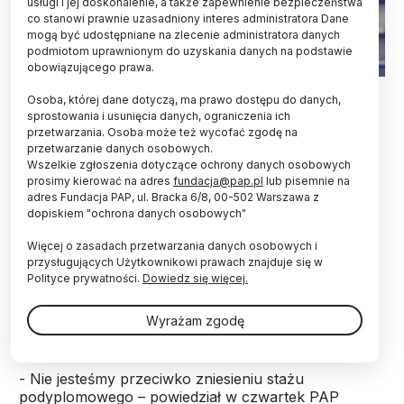
usługi i jej doskonalenie, a także zapewnienie bezpieczeństwa
co stanowi prawnie uzasadniony interes administratora Dane
mogą być udostępniane na zlecenie administratora danych
podmiotom uprawnionym do uzyskania danych na podstawie
obowiązującego prawa.
Fot. Adobe Stock
Osoba, której dane dotyczą, ma prawo dostępu do danych,
sprostowania i usunięcia danych, ograniczenia ich
Rektorzy uczelni medycznych nie są przeciwko
przetwarzania. Osoba może też wycofać zgodę na
zniesieniu podyplomowego stażu lekarskiego, ale
przetwarzanie danych osobowych.
proponują Ministerstwu Zdrowia dialog i zwracają
Wszelkie zgłoszenia dotyczące ochrony danych osobowych
uwagę na problemy, które będą wiązać się z
prosimy kierować na adres
fundacja@pap.pl
lub pisemnie na
likwidacją stażu.
adres Fundacja PAP, ul. Bracka 6/8, 00-502 Warszawa z
dopiskiem "ochrona danych osobowych"
Więcej o zasadach przetwarzania danych osobowych i
Propozycja ograniczenia, a docelowo likwidacji,
przysługujących Użytkownikowi prawach znajduje się w
lekarskich staży podyplomowych była wśród
Polityce prywatności.
Dowiedz się więcej.
tematów spotkania Konferencji Rektorów
Akademickich Uczelni Medycznych (KRAUM), które
Wyrażam zgodę
odbyło się w Krakowie.
- Nie jesteśmy przeciwko zniesieniu stażu
podyplomowego – powiedział w czwartek PAP