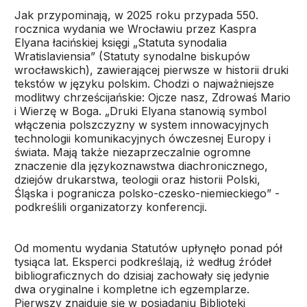
Jak przypominają, w 2025 roku przypada 550.
rocznica wydania we Wrocławiu przez Kaspra
Elyana łacińskiej księgi „Statuta synodalia
Wratislaviensia” (Statuty synodalne biskupów
wrocławskich), zawierającej pierwsze w historii druki
tekstów w języku polskim. Chodzi o najważniejsze
modlitwy chrześcijańskie: Ojcze nasz, Zdrowaś Mario
i Wierzę w Boga. „Druki Elyana stanowią symbol
włączenia polszczyzny w system innowacyjnych
technologii komunikacyjnych ówczesnej Europy i
świata. Mają także niezaprzeczalnie ogromne
znaczenie dla językoznawstwa diachronicznego,
dziejów drukarstwa, teologii oraz historii Polski,
Śląska i pogranicza polsko-czesko-niemieckiego” -
podkreślili organizatorzy konferencji.
Od momentu wydania Statutów upłynęło ponad pół
tysiąca lat. Eksperci podkreślają, iż według źródeł
bibliograficznych do dzisiaj zachowały się jedynie
dwa oryginalne i kompletne ich egzemplarze.
Pierwszy znajduje się w posiadaniu Biblioteki