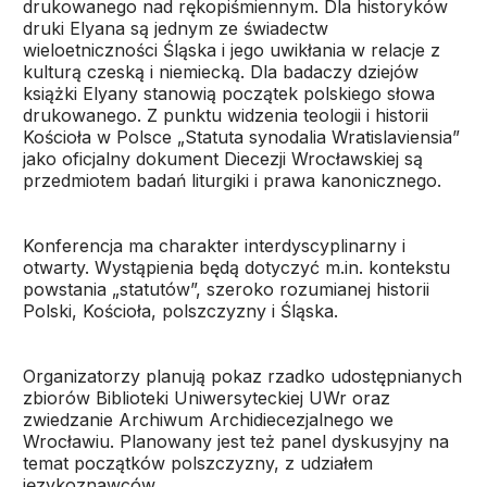
drukowanego nad rękopiśmiennym. Dla historyków
druki Elyana są jednym ze świadectw
wieloetniczności Śląska i jego uwikłania w relacje z
kulturą czeską i niemiecką. Dla badaczy dziejów
książki Elyany stanowią początek polskiego słowa
drukowanego. Z punktu widzenia teologii i historii
Kościoła w Polsce „Statuta synodalia Wratislaviensia”
jako oficjalny dokument Diecezji Wrocławskiej są
przedmiotem badań liturgiki i prawa kanonicznego.
Konferencja ma charakter interdyscyplinarny i
otwarty. Wystąpienia będą dotyczyć m.in. kontekstu
powstania „statutów”, szeroko rozumianej historii
Polski, Kościoła, polszczyzny i Śląska.
Organizatorzy planują pokaz rzadko udostępnianych
zbiorów Biblioteki Uniwersyteckiej UWr oraz
zwiedzanie Archiwum Archidiecezjalnego we
Wrocławiu. Planowany jest też panel dyskusyjny na
temat początków polszczyzny, z udziałem
językoznawców.