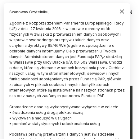
PL
EN
Szanowny Czytelniku,
Zgodnie z Rozporządzeniem Parlamentu Europejskiego i Rady
(UE) z dnia 27 kwietnia 2016 r. w sprawie ochrony osób
HISTORIA I KULTURA
fizycznych w związku z przetwarzaniem danych osobowych i
w sprawie swobodnego przepływu takich danych oraz
Konferencja we Wrocławiu nt. 550
uchylenia dyrektywy 95/46/WE (ogólne rozporządzenie o
lat druku w języku polskim
ochronie danych) informujemy Cię o przetwarzaniu Twoich
danych. Administratorem danych jest Fundacja PAP,z siedzibą
w Warszawie przy ulicy Bracka 6/8, 00-502 Warszawa. Chodzi
21.11.2025
aktualizacja: 21.11.2025
o dane, które są zbierane w ramach korzystania przez Ciebie z
2 minuty czytania
naszych usług, w tym stron internetowych, serwisów i innych
funkcjonalności udostępnianych przez Fundację PAP, głównie
zapisanych w plikach cookies i innych identyfikatorach
internetowych, które są instalowane na naszych stronach przez
nas oraz naszych zaufanych partnerów Fundacji PAP.
Gromadzone dane są wykorzystywane wyłącznie w celach:
• świadczenia usług drogą elektroniczną
• wykrywania nadużyć w usługach
• pomiarów statystycznych i udoskonalenia usług
Podstawą prawną przetwarzania danych jest świadczenie