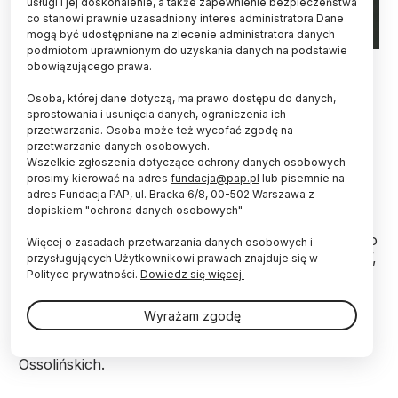
usługi i jej doskonalenie, a także zapewnienie bezpieczeństwa
co stanowi prawnie uzasadniony interes administratora Dane
mogą być udostępniane na zlecenie administratora danych
podmiotom uprawnionym do uzyskania danych na podstawie
Źródło: Biblioteka Cyfrowa Uniwersytetu Wrocławskiego
obowiązującego prawa.
Ponad pół tysiąca lat minęło od wydania we
Osoba, której dane dotyczą, ma prawo dostępu do danych,
Wrocławiu przez Kaspra Elyana łacińskiej księgi
sprostowania i usunięcia danych, ograniczenia ich
przetwarzania. Osoba może też wycofać zgodę na
Statuta synodalia Wratislaviensia, zawierającej
przetwarzanie danych osobowych.
pierwsze w historii druki tekstów w języku
Wszelkie zgłoszenia dotyczące ochrony danych osobowych
polskim. Historycy, lingwiści i teologowie będą o
prosimy kierować na adres
fundacja@pap.pl
lub pisemnie na
tym rozmawiać podczas dwudniowej konferencji.
adres Fundacja PAP, ul. Bracka 6/8, 00-502 Warszawa z
dopiskiem "ochrona danych osobowych"
Organizatorami wydarzenia pt. „Od Kaspra Elyana do
Więcej o zasadach przetwarzania danych osobowych i
cyberprzestrzeni. 550-lecie druku w języku polskim”,
przysługujących Użytkownikowi prawach znajduje się w
które zaplanowano na 26-28 listopada, są Instytut
Polityce prywatności.
Dowiedz się więcej.
Nauk o Informacji i Mediach Uniwersytetu
Wrocławskiego, Instytut Historyczny UWr, Papieski
Wyrażam zgodę
Wydział Teologiczny we Wrocławiu, Biblioteka
Uniwersytecka UWr i Zakład Narodowy im.
Ossolińskich.