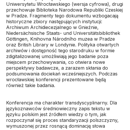
Uniwersytetu Wrocławskiego (wersja cyfrowa), drugi
przechowuje Biblioteka Narodowa Republiki Czeskiej
w Pradze. Fragmenty tego dokumentu wzbogacają
historyczne zbiory następujących instytucji:
Archiwum Archidiecezjalnego w Gnieźnie,
Niedersächsische Staats- und Universitätsbibliothek
Göttingen, Knihovna Národního muzea w Pradze
oraz British Library w Londynie. Polityka otwartych
archiwów i dostępność tego starodruku w formie
zdigitalizowanej umożliwiają jego badanie poza
miejscem przechowywania, co otwiera nowe
perspektywy badawcze, a zarazem skłania do
podsumowania dociekań wcześniejszych. Podczas
wrocławskiej konferencji prezentowane będą
również takie badania.
Konferencja ma charakter transdyscyplinarny. Dla
językoznawców średniowieczny zapis tekstu w
języku polskim jest źródłem wiedzy o tym, jak
rozpoczynał się proces standaryzacji polszczyzny,
wymuszonej przez rosnącą dominację słowa