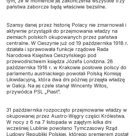
tym, że w momencie jej zakończenia wszystkie trzy
państwa zaborcze będą właściwie bezsilne.
Szansy danej przez historię Polacy nie zmarnowali i
aktywnie przystąpili do przejmowania władzy na
ziemiach polskich okupowanych przez państwa
centralne. W Cieszynie już od 19 października 1918 r.
działała i sprawowała funkcje rządowe Rada
Narodowa Księstwa Cieszyńskiego pod
przewodnictwem księdza Józefa Londzina. 28
października 1918 r. w Krakowie posłowie polscy do
parlamentu austriackiego powołali Polską Komisję
Likwidacyjną, która dwa dni później przejęła władzę
w Galicji. Na jej czele stanął Wincenty Witos,
przywódca PSL „Piast”.
31 października rozpoczęto przejmowanie władzy w
okupowanej przez Austro-Węgry części Królestwa.
W nocy z 6 na 7 listopada w zajętym kilka dni
wcześniej Lublinie powołano Tymczasowy Rząd
Ludowy Republiki Polskiej, którego premierem został