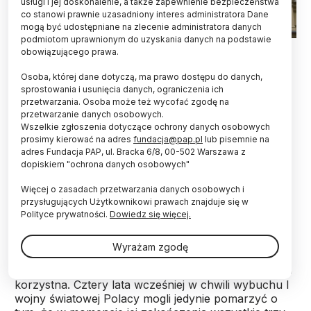
usługi i jej doskonalenie, a także zapewnienie bezpieczeństwa
co stanowi prawnie uzasadniony interes administratora Dane
mogą być udostępniane na zlecenie administratora danych
podmiotom uprawnionym do uzyskania danych na podstawie
Łódź, 10.11.2025. PAP/Marian Zubrzycki
obowiązującego prawa.
11 listopada 1918 r. Rada Regencyjna przekazała
Osoba, której dane dotyczą, ma prawo dostępu do danych,
Józefowi Piłsudskiemu władzę wojskową i
sprostowania i usunięcia danych, ograniczenia ich
przetwarzania. Osoba może też wycofać zgodę na
naczelne dowództwo podległych jej wojsk
przetwarzanie danych osobowych.
polskich. To wydarzenie stało się symbolem
Wszelkie zgłoszenia dotyczące ochrony danych osobowych
odzyskania niepodległości.
prosimy kierować na adres
fundacja@pap.pl
lub pisemnie na
adres Fundacja PAP, ul. Bracka 6/8, 00-502 Warszawa z
dopiskiem "ochrona danych osobowych"
Na przełomie października i listopada 1918 r. wobec
rozpadu monarchii austro-węgierskiej i zapowiedzi
Więcej o zasadach przetwarzania danych osobowych i
bliskiej klęski Niemiec Polacy coraz wyraźniej
przysługujących Użytkownikowi prawach znajduje się w
odczuwali, że odbudowa niepodległego państwa
Polityce prywatności.
Dowiedz się więcej.
polskiego jest bliska.
Wyrażam zgodę
Sytuacja międzynarodowa była dla Polski wyjątkowo
korzystna. Cztery lata wcześniej w chwili wybuchu I
wojny światowej Polacy mogli jedynie pomarzyć o