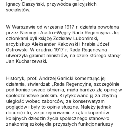
Ignacy Daszyński, przywódca galicyjskich
socjalistów.
W Warszawie od września 1917 r. działała powołana
przez Niemcy i Austro-Węgry Rada Regencyjna. Jej
członkami byli książę Zdzisław Lubomirski,
arcybiskup Aleksander Kakowski i hrabia Józef
Ostrowski. W grudniu 1917 r. Rada Regencyjna
utworzyła gabinet ministrów, na czele którego stanął
Jan Kucharzewski.
Historyk, prof. Andrzej Garlicki komentując jej
działania, stwierdzał: „Rada Regencyjna, szczególnie
pod koniec swego istnienia, miała bardzo złą opinię w
społeczeństwie polskim. Krytykowano ją za zbytnią
uległość wobec zaborców, za konserwatyzm
poglądów i były to opinie słuszne. Należy jednak
docenić i to, że przejmowanie z rąk okupantów
kolejnych dziedzin życia społecznego stanowiło
znakomitą szkołę dla przyszłych funkcjonariuszy