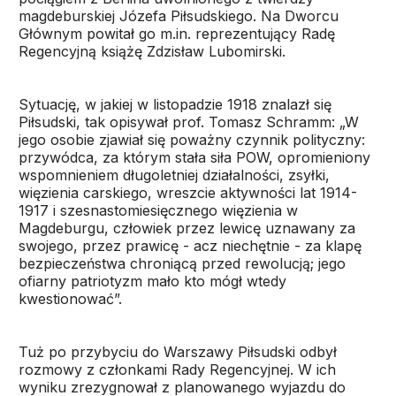
magdeburskiej Józefa Piłsudskiego. Na Dworcu
Głównym powitał go m.in. reprezentujący Radę
Regencyjną książę Zdzisław Lubomirski.
Sytuację, w jakiej w listopadzie 1918 znalazł się
Piłsudski, tak opisywał prof. Tomasz Schramm: „W
jego osobie zjawiał się poważny czynnik polityczny:
przywódca, za którym stała siła POW, opromieniony
wspomnieniem długoletniej działalności, zsyłki,
więzienia carskiego, wreszcie aktywności lat 1914-
1917 i szesnastomiesięcznego więzienia w
Magdeburgu, człowiek przez lewicę uznawany za
swojego, przez prawicę - acz niechętnie - za klapę
bezpieczeństwa chroniącą przed rewolucją; jego
ofiarny patriotyzm mało kto mógł wtedy
kwestionować”.
Tuż po przybyciu do Warszawy Piłsudski odbył
rozmowy z członkami Rady Regencyjnej. W ich
wyniku zrezygnował z planowanego wyjazdu do