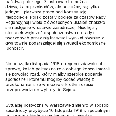
państwa polskiego. Zilustrować to można
dziesiątkami przykładów, ale posłużmy się tylko
jednym - pierwsze prace nad konstytucją
niepodległej Polski zostały podjęte za czasów Rady
Regencyjnej i wiele z ówczesnych ustaleń znalazło
się następnie w ustawie zasadniczej. Niechętny
stosunek większości społeczeństwa do rady i
tworzonych przez nią instytucji wynikał również z
gwałtownie pogarszającej się sytuacji ekonomicznej
ludności”.
Na początku listopada 1918 r. regenci zdawali sobie
sprawę, że ich polityczna rola dobiega końca i starali
się powołać rząd, który miałby szerokie poparcie
społeczne i któremu mogliby oddać władzę z
przekonaniem, że w możliwie krótkim czasie
przeprowadzi on wybory do Sejmu.
Sytuację polityczną w Warszawie zmieniło w sposób
zasadniczy przybycie 10 listopada 1918 r. specjalnym
pociągiem z Berlina uwolnionego z twierdzy