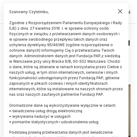
PL
EN
Szanowny Czytelniku,
Zgodnie z Rozporządzeniem Parlamentu Europejskiego i Rady
(UE) z dnia 27 kwietnia 2016 r. w sprawie ochrony osób
HISTORIA I KULTURA
fizycznych w związku z przetwarzaniem danych osobowych i
w sprawie swobodnego przepływu takich danych oraz
107 lat temu Józef Piłsudski przejął
uchylenia dyrektywy 95/46/WE (ogólne rozporządzenie o
władzę z rąk Rady Regencyjnej
ochronie danych) informujemy Cię o przetwarzaniu Twoich
danych. Administratorem danych jest Fundacja PAP,z siedzibą
w Warszawie przy ulicy Bracka 6/8, 00-502 Warszawa. Chodzi
11.11.2025
aktualizacja: 11.11.2025
o dane, które są zbierane w ramach korzystania przez Ciebie z
6 minut czytania
naszych usług, w tym stron internetowych, serwisów i innych
funkcjonalności udostępnianych przez Fundację PAP, głównie
zapisanych w plikach cookies i innych identyfikatorach
internetowych, które są instalowane na naszych stronach przez
nas oraz naszych zaufanych partnerów Fundacji PAP.
Gromadzone dane są wykorzystywane wyłącznie w celach:
• świadczenia usług drogą elektroniczną
• wykrywania nadużyć w usługach
• pomiarów statystycznych i udoskonalenia usług
Podstawą prawną przetwarzania danych jest świadczenie