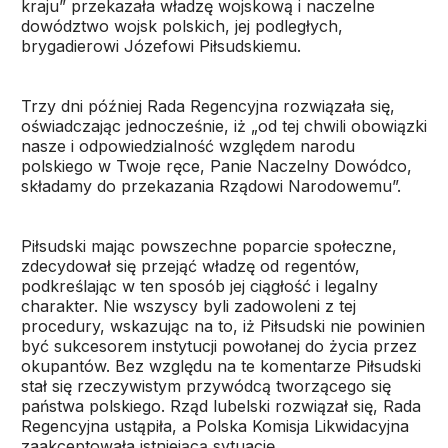
kraju” przekazała władzę wojskową i naczelne
dowództwo wojsk polskich, jej podległych,
brygadierowi Józefowi Piłsudskiemu.
Trzy dni później Rada Regencyjna rozwiązała się,
oświadczając jednocześnie, iż „od tej chwili obowiązki
nasze i odpowiedzialność względem narodu
polskiego w Twoje ręce, Panie Naczelny Dowódco,
składamy do przekazania Rządowi Narodowemu”.
Piłsudski mając powszechne poparcie społeczne,
zdecydował się przejąć władzę od regentów,
podkreślając w ten sposób jej ciągłość i legalny
charakter. Nie wszyscy byli zadowoleni z tej
procedury, wskazując na to, iż Piłsudski nie powinien
być sukcesorem instytucji powołanej do życia przez
okupantów. Bez względu na te komentarze Piłsudski
stał się rzeczywistym przywódcą tworzącego się
państwa polskiego. Rząd lubelski rozwiązał się, Rada
Regencyjna ustąpiła, a Polska Komisja Likwidacyjna
zaakceptowała istniejącą sytuację.