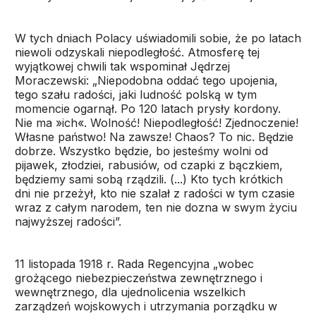
W tych dniach Polacy uświadomili sobie, że po latach
niewoli odzyskali niepodległość. Atmosferę tej
wyjątkowej chwili tak wspominał Jędrzej
Moraczewski: „Niepodobna oddać tego upojenia,
tego szału radości, jaki ludność polską w tym
momencie ogarnął. Po 120 latach prysły kordony.
Nie ma »ich«. Wolność! Niepodległość! Zjednoczenie!
Własne państwo! Na zawsze! Chaos? To nic. Będzie
dobrze. Wszystko będzie, bo jesteśmy wolni od
pijawek, złodziei, rabusiów, od czapki z bączkiem,
będziemy sami sobą rządzili. (...) Kto tych krótkich
dni nie przeżył, kto nie szalał z radości w tym czasie
wraz z całym narodem, ten nie dozna w swym życiu
najwyższej radości”.
11 listopada 1918 r. Rada Regencyjna „wobec
grożącego niebezpieczeństwa zewnętrznego i
wewnętrznego, dla ujednolicenia wszelkich
zarządzeń wojskowych i utrzymania porządku w