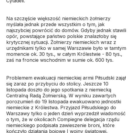
Cytadeli.
Na szczęście większość niemieckich żołnierzy
myślała jednak przede wszystkim o tym, jak
najszybciej powrócić do domów. Gdyby jednak stawili
opór, powstające państwo polskie znalazłoby się
krytycznej sytuacji. Żołnierzy niemieckich wraz z
urzędnikami tylko w samej Warszawie było w tamtym
momencie ok. 30 tys., w całym Królestwie - 80 tys.,
zaś na froncie wschodnim w sumie ok. 600 tys.
Problemem ewakuacji niemieckiej armii Piłsudski zajął
się zaraz po przybyciu do stolicy. Jeszcze 10
listopada doszło do jego spotkania z niemiecką
Centralną Radą Żołnierską. W wyniku zawartych
porozumień do 19 listopada ewakuowano jednostki
niemieckie z Królestwa. Przyjazd Piłsudskiego do
Warszawy tylko o jeden dzień wyprzedził wiadomość
o tym, że w okolicach Compiegne delegacja rządu
niemieckiego podpisała zawieszenie broni, które
kończyło działania bojowe I wojny światowej.