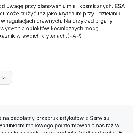
od uwagę przy planowaniu misji kosmicznych. ESA
i może służyć też jako kryterium przy udzielaniu
y w regulacjach prawnych. Na przykład organy
a wysyłania obiektów kosmicznych mogą
aźnik w swoich kryteriach.(PAP)
ita
 na bezpłatny przedruk artykułów z Serwisu
warunkiem mailowego poinformowania nas raz w
ystania z serwisu oraz podania źródła artykułu. W