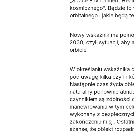
„Space Environment Healt
kosmicznego”. Będzie to w
orbitalnego i jakie będą 
Nowy wskaźnik ma pomóc 
2030, czyli sytuacji, aby
orbicie.
W określaniu wskaźnika d
pod uwagę kilka czynników.
Następnie czas życia obie
naturalny ponownie atmos
czynnikiem są zdolności o
manewrowania w tym celu.
wykonany z bezpiecznych 
zakończeniu misji. Ostatni
szanse, że obiekt rozpadn