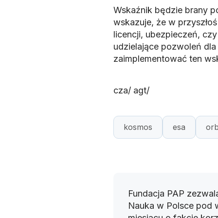
Wskaźnik będzie brany p
wskazuje, że w przyszłośc
licencji, ubezpieczeń, cz
udzielające pozwoleń dl
zaimplementować ten wsk
cza/ agt/
kosmos
esa
orb
Fundacja PAP zezwala
Nauka w Polsce pod 
miesiącu o fakcie korz