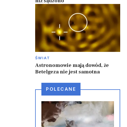
niż sądzono
ŚWIAT
Astronomowie mają dowód, że
Betelgeza nie jest samotna
POLECANE