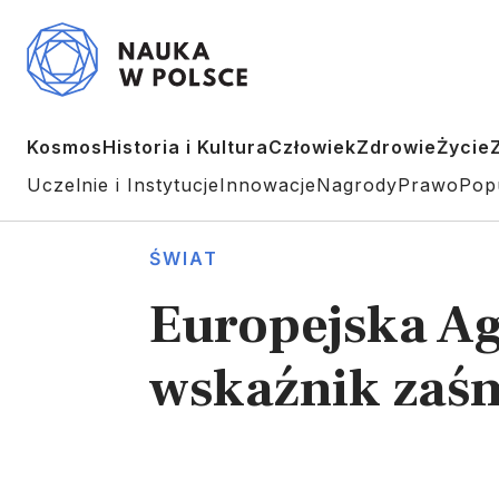
Kosmos
Historia i Kultura
Człowiek
Zdrowie
Życie
Uczelnie i Instytucje
Innowacje
Nagrody
Prawo
Pop
ŚWIAT
Europejska A
wskaźnik zaśm