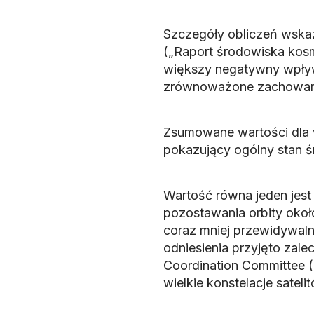
Szczegóły obliczeń wska
(„Raport środowiska kos
większy negatywny wpływ 
zrównoważone zachowanie
Zsumowane wartości dla 
pokazujący ogólny stan ś
Wartość równa jeden jes
pozostawania orbity okoł
coraz mniej przewidywalny
odniesienia przyjęto zale
Coordination Committee (
wielkie konstelacje satel