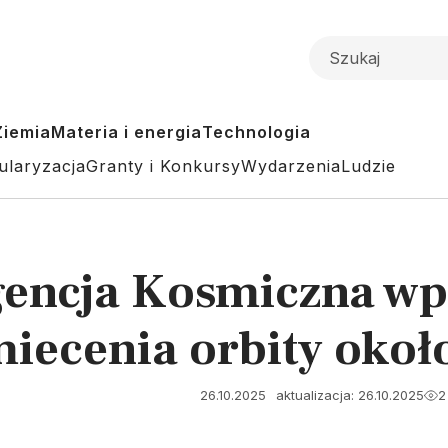
Ziemia
Materia i energia
Technologia
ularyzacja
Granty i Konkursy
Wydarzenia
Ludzie
gencja Kosmiczna wp
iecenia orbity okoł
26.10.2025
aktualizacja: 26.10.2025
2