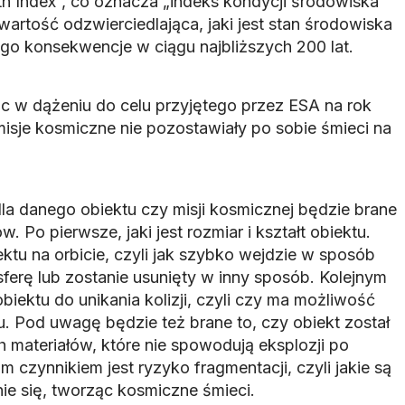
h Index”, co oznacza „indeks kondycji środowiska
artość odzwierciedlająca, jaki jest stan środowiska
tego konsekwencje w ciągu najbliższych 200 lat.
w dążeniu do celu przyjętego przez ESA na rok
 misje kosmiczne nie pozostawiały po sobie śmieci na
la danego obiektu czy misji kosmicznej będzie brane
 Po pierwsze, jaki jest rozmiar i kształt obiektu.
ktu na orbicie, czyli jak szybko wejdzie w sposób
ferę lub zostanie usunięty w inny sposób. Kolejnym
biektu do unikania kolizji, czyli czy ma możliwość
 Pod uwagę będzie też brane to, czy obiekt został
materiałów, które nie spowodują eksplozji po
m czynnikiem jest ryzyko fragmentacji, czyli jakie są
ie się, tworząc kosmiczne śmieci.