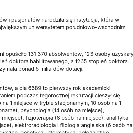
ów i pasjonatów narodziła się instytucja, która w
ę największym uniwersytetem południowo-wschodnim
lni opuściło 131 370 absolwentów, 123 osoby uzyskał
pień doktora habilitowanego, a 1265 stopień doktora.
zymała ponad 5 miliardów dotacji.
ntów, a dla 6689 to pierwszy rok akademicki.
niem podczas tegorocznej rekrutacji cieszył się
b na 1 miejsce w trybie stacjonarnym, 10 osób na 1
jonarne), psychologia (14 osób na miejsce),
miejsce), fizjoterapia (8 osób na miejsce), analityka
e), elektroradiologia i filologia angielska (6 osób na
dyczne, genetyka, informatyka, położnictwo i