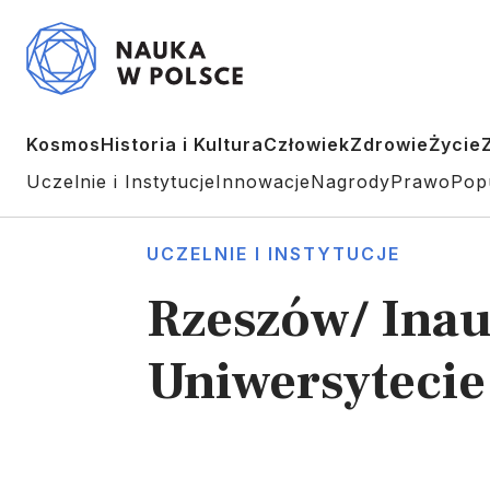
Kosmos
Historia i Kultura
Człowiek
Zdrowie
Życie
Uczelnie i Instytucje
Innowacje
Nagrody
Prawo
Pop
UCZELNIE I INSTYTUCJE
Rzeszów/ Ina
Uniwersyteci