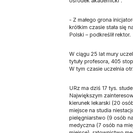
ośrodek akademicki”.
- Z małego grona inicjator
krótkim czasie stała si
Polski – podkreślił rektor.
W ciągu 25 lat mury ucze
tytuły profesora, 405 sto
W tym czasie uczelnia otr
URz ma dziś 17 tys. stude
Największym zainteresowa
kierunek lekarski (20 osó
miejsce na studia niestac
pielęgniarstwo (9 osób na 
medyczna (7 osób na miejsc
miejsce), ratownictwo me