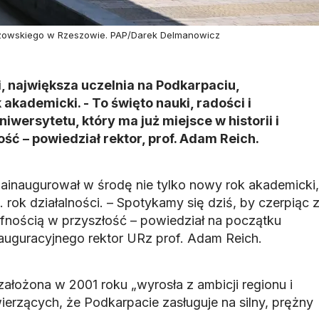
szowskiego w Rzeszowie. PAP/Darek Delmanowicz
 największa uczelnia na Podkarpaciu,
akademicki. - To święto nauki, radości i
wersytetu, który ma już miejsce w historii i
ść – powiedział rektor, prof. Adam Reich.
ainaugurował w środę nie tylko nowy rok akademicki,
. rok działalności. – Spotykamy się dziś, by czerpiąc 
z ufnością w przyszłość – powiedział na początku
uguracyjnego rektor URz prof. Adam Reich.
założona w 2001 roku „wyrosła z ambicji regionu i
 wierzących, że Podkarpacie zasługuje na silny, prężny