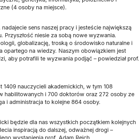
ne (4 osoby na miejsce).
, nadajecie sens naszej pracy i jesteście największą
aju. Przyszłość niesie za sobą nowe wyzwania.
ogii, globalizację, troską o środowisko naturalne i
 opartego na wiedzy. Naszym obowiązkiem jest
, aby potrafili te wyzwania podjąć – powiedział prof
t 1409 nauczycieli akademickich, w tym 108
w habilitowanych i 700 doktorów oraz 272 osoby ze
a i administracja to kolejne 864 osoby.
cki będzie dla nas wszystkich początkiem kolejnych
ecia inspiracją do dalszej, odważnej drogi –
jego wystąpienia prof. Adam Reich.