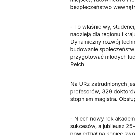
bezpieczeństwo wewnętrz
- To właśnie wy, studenci
nadzieją dla regionu i kr
Dynamiczny rozwój technol
budowanie społeczeństwa
przygotować młodych ludzi
Reich.
Na URz zatrudnionych jes
profesorów, 329 doktoró
stopniem magistra. Obsług
- Niech nowy rok akademi
sukcesów, a jubileusz 25-l
powiedział na koniec swo