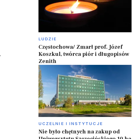
LUDZIE
Częstochowa/ Zmarł prof. Józef
Koszkul, twórca piór i długopisów
y
Zenith
UCZELNIE I INSTYTUCJE
Nie było chętnych na zakup od
Uniwersytetu Szczecińskiego 10 ha