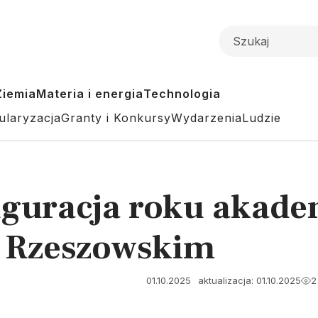
Ziemia
Materia i energia
Technologia
ularyzacja
Granty i Konkursy
Wydarzenia
Ludzie
uguracja roku akade
e Rzeszowskim
01.10.2025
aktualizacja: 01.10.2025
2