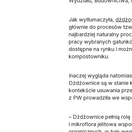
Wydziału, Budownictwa, M
Jak wytłumaczyła,
dżdżo
głównie do procesów tz
najbardziej naturalny pr
pracy wybranych gatunk
dostępne na rynku i moż
kompostowniku.
Inaczej wygląda natomias
Dżdżownice są w stanie 
kontekście usuwania prz
z PW prowadziła we współ
– Dżdżownice pełnią rolę
i mikroflora jelitowa ws
organicznych, w tym węg