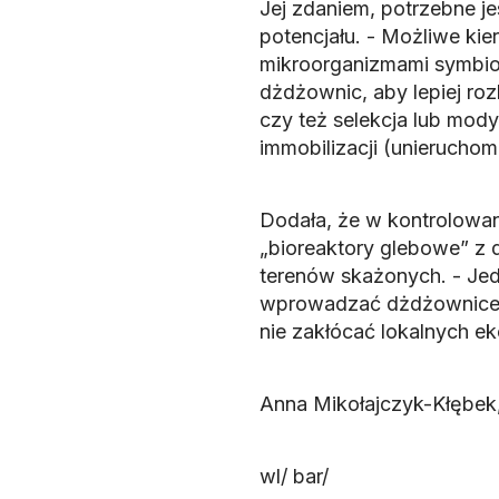
Jej zdaniem, potrzebne j
potencjału. - Możliwe k
mikroorganizmami symbiot
dżdżownic, aby lepiej ro
czy też selekcja lub mod
immobilizacji (unieruchomi
Dodała, że w kontrolowa
„bioreaktory glebowe” z
terenów skażonych. - Je
wprowadzać dżdżownice w
nie zakłócać lokalnych e
Anna Mikołajczyk-Kłębek
wl/ bar/