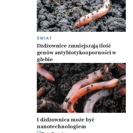
ŚWIAT
Dżdżownice zmniejszają ilość
genów antybiotykooporności w
glebie
a
I dżdżownica może być
nanotechnologiem