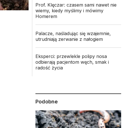
Prof. Klęczar: czasem sami nawet nie
wiemy, kiedy myślimy i mówimy
Homerem
Palacze, naśladując się wzajemnie,
utrudniają zerwanie z nałogiem
Eksperci: przewlekle polipy nosa
odbierają pacjentom węch, smak i
radość życia
Podobne
z