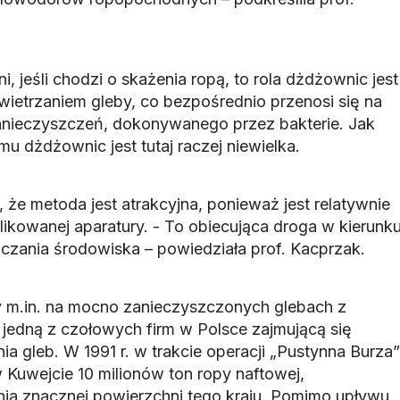
, jeśli chodzi o skażenia ropą, to rola dżdżownic jest
wietrzaniem gleby, co bezpośrednio przenosi się na
zanieczyszczeń, dokonywanego przez bakterie. Jak
mu dżdżownic jest tutaj raczej niewielka.
e metoda jest atrakcyjna, ponieważ jest relatywnie
likowanej aparatury. - To obiecująca droga w kierunk
ania środowiska – powiedziała prof. Kacprzak.
 m.in. na mocno zanieczyszczonych glebach z
jedną z czołowych firm w Polsce zajmującą się
a gleb. W 1991 r. w trakcie operacji „Pustynna Burza”
 Kuwejcie 10 milionów ton ropy naftowej,
ia znacznej powierzchni tego kraju. Pomimo upływu