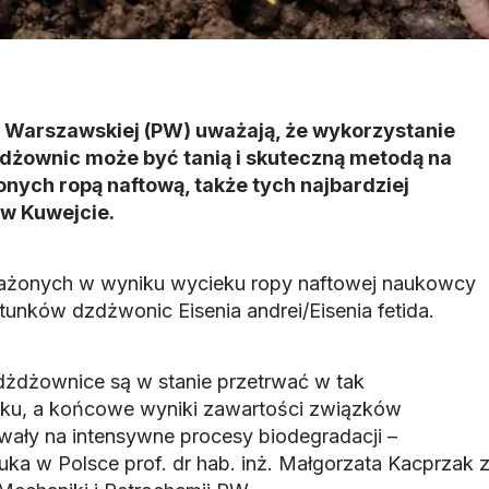
i Warszawskiej (PW) uważają, że wykorzystanie
dżownic może być tanią i skuteczną metodą na
nych ropą naftową, także tych najbardziej
 w Kuwejcie.
ażonych w wyniku wycieku ropy naftowej naukowcy
tunków dzdżwonic Eisenia andrei/Eisenia fetida.
dżdżownice są w stanie przetrwać w tak
sku, a końcowe wyniki zawartości związków
ły na intensywne procesy biodegradacji –
ka w Polsce prof. dr hab. inż. Małgorzata Kacprzak 