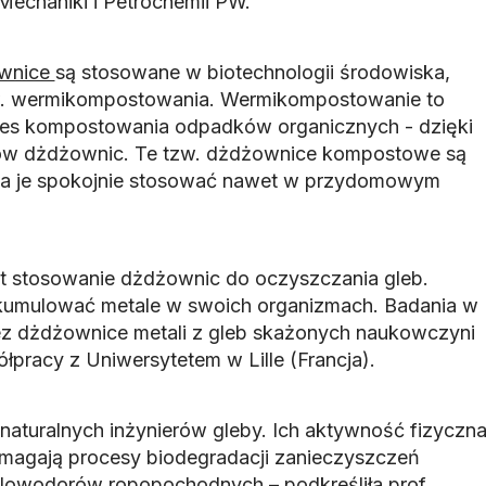
echaniki i Petrochemii PW.
wnice
są stosowane w biotechnologii środowiska,
w. wermikompostowania. Wermikompostowanie to
oces kompostowania odpadków organicznych - dzięki
ów dżdżownic. Te tzw. dżdżownice kompostowe są
na je spokojnie stosować nawet w przydomowym
t stosowanie dżdżownic do oczyszczania gleb.
kumulować metale w swoich organizmach. Badania w
ez dżdżownice metali z gleb skażonych naukowczyni
pracy z Uniwersytetem w Lille (Francja).
 naturalnych inżynierów gleby. Ich aktywność fizyczn
pomagają procesy biodegradacji zanieczyszczeń
lowodorów ropopochodnych – podkreśliła prof.