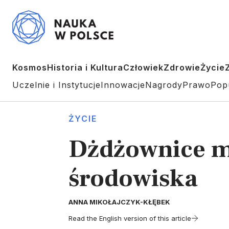
Kosmos
Historia i Kultura
Człowiek
Zdrowie
Życie
Uczelnie i Instytucje
Innowacje
Nagrody
Prawo
Pop
ŻYCIE
Dżdżownice m
środowiska
ANNA MIKOŁAJCZYK-KŁĘBEK
Read the English version of this article