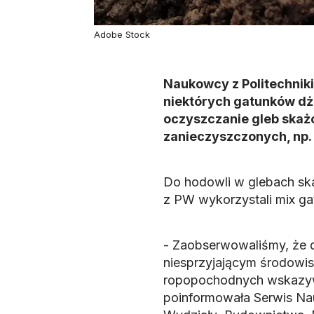
Adobe Stock
Naukowcy z Politechnik
niektórych gatunków dż
oczyszczanie gleb skażo
zanieczyszczonych, np.
Do hodowli w glebach sk
z PW wykorzystali mix ga
- Zaobserwowaliśmy, że 
niesprzyjającym środowi
ropopochodnych wskazywa
poinformowała Serwis Nau