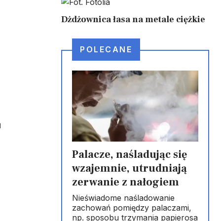
Dżdżownica łasa na metale ciężkie
POLECANE
u
Palacze, naśladując się
wzajemnie, utrudniają
zerwanie z nałogiem
Nieświadome naśladowanie
zachowań pomiędzy palaczami,
np. sposobu trzymania papierosa