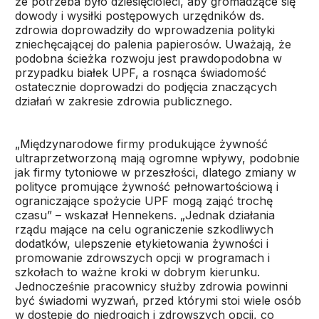
że potrzeba było dziesięcioleci, aby gromadzące się
dowody i wysiłki postępowych urzędników ds.
zdrowia doprowadziły do wprowadzenia polityki
zniechęcającej do palenia papierosów. Uważają, że
podobna ścieżka rozwoju jest prawdopodobna w
przypadku białek UPF, a rosnąca świadomość
ostatecznie doprowadzi do podjęcia znaczących
działań w zakresie zdrowia publicznego.
„Międzynarodowe firmy produkujące żywność
ultraprzetworzoną mają ogromne wpływy, podobnie
jak firmy tytoniowe w przeszłości, dlatego zmiany w
polityce promujące żywność pełnowartościową i
ograniczające spożycie UPF mogą zająć trochę
czasu” – wskazał Hennekens. „Jednak działania
rządu mające na celu ograniczenie szkodliwych
dodatków, ulepszenie etykietowania żywności i
promowanie zdrowszych opcji w programach i
szkołach to ważne kroki w dobrym kierunku.
Jednocześnie pracownicy służby zdrowia powinni
być świadomi wyzwań, przed którymi stoi wiele osób
w dostępie do niedrogich i zdrowszych opcji, co