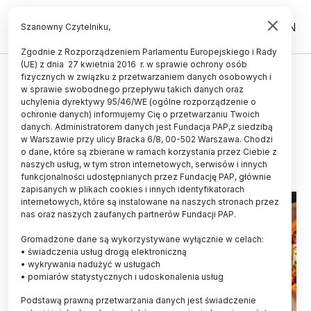
PL
EN
Szanowny Czytelniku,
Zgodnie z Rozporządzeniem Parlamentu Europejskiego i Rady
(UE) z dnia 27 kwietnia 2016 r. w sprawie ochrony osób
ŚWIAT
fizycznych w związku z przetwarzaniem danych osobowych i
w sprawie swobodnego przepływu takich danych oraz
Żywność ultraprzetworzona ma
uchylenia dyrektywy 95/46/WE (ogólne rozporządzenie o
związek ze stanem zapalnym
ochronie danych) informujemy Cię o przetwarzaniu Twoich
danych. Administratorem danych jest Fundacja PAP,z siedzibą
w Warszawie przy ulicy Bracka 6/8, 00-502 Warszawa. Chodzi
12.09.2025
aktualizacja: 12.09.2025
o dane, które są zbierane w ramach korzystania przez Ciebie z
4 minuty czytania
naszych usług, w tym stron internetowych, serwisów i innych
funkcjonalności udostępnianych przez Fundację PAP, głównie
zapisanych w plikach cookies i innych identyfikatorach
internetowych, które są instalowane na naszych stronach przez
nas oraz naszych zaufanych partnerów Fundacji PAP.
Gromadzone dane są wykorzystywane wyłącznie w celach:
• świadczenia usług drogą elektroniczną
• wykrywania nadużyć w usługach
• pomiarów statystycznych i udoskonalenia usług
Podstawą prawną przetwarzania danych jest świadczenie