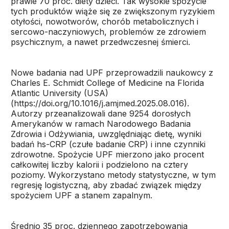
prawie 70 proc. diety dzieci. Tak wysokie spożycie
tych produktów wiąże się ze zwiększonym ryzykiem
otyłości, nowotworów, chorób metabolicznych i
sercowo-naczyniowych, problemów ze zdrowiem
psychicznym, a nawet przedwczesnej śmierci.
Nowe badania nad UPF przeprowadzili naukowcy z
Charles E. Schmidt College of Medicine na Florida
Atlantic University (USA)
(https://doi.org/10.1016/j.amjmed.2025.08.016).
Autorzy przeanalizowali dane 9254 dorosłych
Amerykanów w ramach Narodowego Badania
Zdrowia i Odżywiania, uwzględniając dietę, wyniki
badań hs-CRP (czułe badanie CRP) i inne czynniki
zdrowotne. Spożycie UPF mierzono jako procent
całkowitej liczby kalorii i podzielono na cztery
poziomy. Wykorzystano metody statystyczne, w tym
regresję logistyczną, aby zbadać związek między
spożyciem UPF a stanem zapalnym.
Średnio 35 proc. dziennego zapotrzebowania