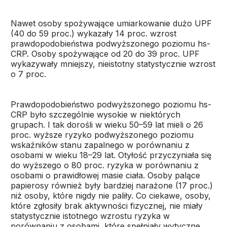
Nawet osoby spożywające umiarkowanie dużo UPF
(40 do 59 proc.) wykazały 14 proc. wzrost
prawdopodobieństwa podwyższonego poziomu hs-
CRP. Osoby spożywające od 20 do 39 proc. UPF
wykazywały mniejszy, nieistotny statystycznie wzrost
o 7 proc.
Prawdopodobieństwo podwyższonego poziomu hs-
CRP było szczególnie wysokie w niektórych
grupach. I tak dorośli w wieku 50–59 lat mieli o 26
proc. wyższe ryzyko podwyższonego poziomu
wskaźników stanu zapalnego w porównaniu z
osobami w wieku 18–29 lat. Otyłość przyczyniała się
do wyższego o 80 proc. ryzyka w porównaniu z
osobami o prawidłowej masie ciała. Osoby palące
papierosy również były bardziej narażone (17 proc.)
niż osoby, które nigdy nie paliły. Co ciekawe, osoby,
które zgłosiły brak aktywności fizycznej, nie miały
statystycznie istotnego wzrostu ryzyka w
porównaniu z osobami, które spełniały wytyczne