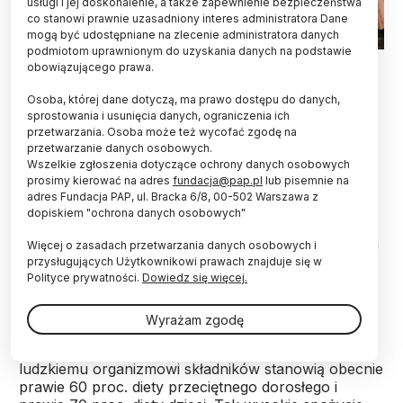
usługi i jej doskonalenie, a także zapewnienie bezpieczeństwa
co stanowi prawnie uzasadniony interes administratora Dane
mogą być udostępniane na zlecenie administratora danych
podmiotom uprawnionym do uzyskania danych na podstawie
Fot. Adobe Stock
obowiązującego prawa.
Wysokie spożycie żywności ultraprzetworzonej
Osoba, której dane dotyczą, ma prawo dostępu do danych,
związane jest z ogólnoustrojowym stanem
sprostowania i usunięcia danych, ograniczenia ich
przetwarzania. Osoba może też wycofać zgodę na
zapalnym – informuje „The American Journal of
przetwarzanie danych osobowych.
Medicine”.
Wszelkie zgłoszenia dotyczące ochrony danych osobowych
prosimy kierować na adres
fundacja@pap.pl
lub pisemnie na
adres Fundacja PAP, ul. Bracka 6/8, 00-502 Warszawa z
Żywność ultraprzetworzona (UPF) to produkty
dopiskiem "ochrona danych osobowych"
modyfikowane przemysłowo – na przykład napoje
gazowane, przekąski i przetworzone mięso. Zawiera
Więcej o zasadach przetwarzania danych osobowych i
wiele dodatków i ma niewielką wartość odżywczą,
przysługujących Użytkownikowi prawach znajduje się w
jest bardziej kaloryczna, za to dłużej przydatna do
Polityce prywatności.
Dowiedz się więcej.
spożycia.
Wyrażam zgodę
W USA setki nowych, wcześniej nieznanych
ludzkiemu organizmowi składników stanowią obecnie
prawie 60 proc. diety przeciętnego dorosłego i