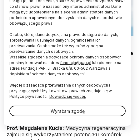
usługi i jej doskonalenie, a także zapewnienie bezpieczeństwa
co stanowi prawnie uzasadniony interes administratora Dane
mogą być udostępniane na zlecenie administratora danych
podmiotom uprawnionym do uzyskania danych na podstawie
obowiązującego prawa.
Osoba, której dane dotyczą, ma prawo dostępu do danych,
Fot. Adobe Stock
sprostowania i usunięcia danych, ograniczenia ich
przetwarzania. Osoba może też wycofać zgodę na
przetwarzanie danych osobowych.
Badania sugerują, że ingerencja w funkcjonowanie
Wszelkie zgłoszenia dotyczące ochrony danych osobowych
komórek macierzystych może wpływać na tempo
prosimy kierować na adres
fundacja@pap.pl
lub pisemnie na
starzenia – powiedziała PAP prof. n.med., biolog
adres Fundacja PAP, ul. Bracka 6/8, 00-502 Warszawa z
molekularny, biochemik Magdalena Kucia. W
dopiskiem "ochrona danych osobowych"
badaniach przeszczep młodych komórek
poprawiał funkcjonowanie starych tkanek –
Więcej o zasadach przetwarzania danych osobowych i
dodała.
przysługujących Użytkownikowi prawach znajduje się w
Polityce prywatności.
Dowiedz się więcej.
PAP:
Czym jest medycyna regeneracyjna?
Wyrażam zgodę
Prof. Magdalena Kucia:
Medycyna regeneracyjna
zajmuje się wykorzystaniem potencjału komórek