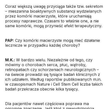
Coraz większą uwagę przyciąga także tzw. sekretom
– mieszanina bioaktywnych substancji wydzielanych
przez komórki macierzyste, które uruchamiają
procesy naprawcze. Czasami to właśnie one, a nie
same komórki, mogą przynieść efekt terapeutyczny.
PAP:
Czy komórki macierzyste mogą mieć działanie
lecznicze w przypadku każdej choroby?
M.K.:
W bardzo wielu. Niezależnie od tego, czy
mówimy o chorobach serca, płuc, wątroby,
retinopatiach czy schorzeniach neurologicznych –
na świecie prowadzi się tysiące badań klinicznych z
ich udziałem. Według raportów publikowanych m.in.
w czasopismach Nature i Cell Stem Cell liczba takich
badań przekracza obecnie kilka tysięcy.
Dla pacjentów nawet częściowa poprawa ma
ogromne znaczenie. Jeśli ktoś z niewydolnością