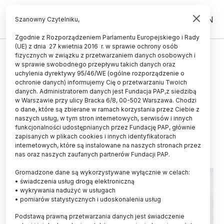
PL
EN
Szanowny Czytelniku,
Zgodnie z Rozporządzeniem Parlamentu Europejskiego i Rady
(UE) z dnia 27 kwietnia 2016 r. w sprawie ochrony osób
ZDROWIE
fizycznych w związku z przetwarzaniem danych osobowych i
w sprawie swobodnego przepływu takich danych oraz
Biochemik: ingerencja w
uchylenia dyrektywy 95/46/WE (ogólne rozporządzenie o
funkcjonowanie komórek
ochronie danych) informujemy Cię o przetwarzaniu Twoich
danych. Administratorem danych jest Fundacja PAP,z siedzibą
macierzystych może wpływać na
w Warszawie przy ulicy Bracka 6/8, 00-502 Warszawa. Chodzi
o dane, które są zbierane w ramach korzystania przez Ciebie z
starzenie
naszych usług, w tym stron internetowych, serwisów i innych
funkcjonalności udostępnianych przez Fundację PAP, głównie
09.09.2025
aktualizacja: 09.09.2025
zapisanych w plikach cookies i innych identyfikatorach
5 minut czytania
internetowych, które są instalowane na naszych stronach przez
nas oraz naszych zaufanych partnerów Fundacji PAP.
Gromadzone dane są wykorzystywane wyłącznie w celach:
• świadczenia usług drogą elektroniczną
• wykrywania nadużyć w usługach
• pomiarów statystycznych i udoskonalenia usług
Podstawą prawną przetwarzania danych jest świadczenie