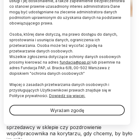
usługi i jej doskonalenie, a także zapewnienie bezpieczeństwa
co stanowi prawnie uzasadniony interes administratora Dane
mogą być udostępniane na zlecenie administratora danych
podmiotom uprawnionym do uzyskania danych na podstawie
Fot. Adobe Stock
obowiązującego prawa.
Gdy się spieszymy, jesteśmy mniej życzliwi dla
Osoba, której dane dotyczą, ma prawo dostępu do danych,
innych, niż gdy mamy czas i czujemy się
sprostowania i usunięcia danych, ograniczenia ich
przetwarzania. Osoba może też wycofać zgodę na
zrelaksowani. Jednak szybkie tempo życia nie
przetwarzanie danych osobowych.
zawsze zabija drobne gesty codziennej
Wszelkie zgłoszenia dotyczące ochrony danych osobowych
życzliwości. Sposobem na jej utrzymanie może
prosimy kierować na adres
fundacja@pap.pl
lub pisemnie na
być uważność - zauważają psycholodzy
adres Fundacja PAP, ul. Bracka 6/8, 00-502 Warszawa z
Uniwersytetu Warszawskiego i Uniwersytetu
dopiskiem "ochrona danych osobowych"
SWPS.
Więcej o zasadach przetwarzania danych osobowych i
przysługujących Użytkownikowi prawach znajduje się w
Dotychczas codziennej życzliwości nie poświęcono
Polityce prywatności.
Dowiedz się więcej.
zbyt dużo uwagi w badaniach. Psychologowie
odróżniają ją jednak od uprzejmości - którą
Wyrażam zgodę
wyrażamy, bo tak wypada albo ponieważ chcemy
coś uzyskać. Może nią być np. podziękowanie
sprzedawcy w sklepie czy pozdrowienie
współpracownika na korytarzu, gdy chcemy, by było