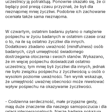
uczestnicy ją potraktują. Ponownie okazało się, że ci
będący pod presją czasu przyznali, że byli dla
nieznajomej mniej życzliwi. Podobnie ich zachowanie
oceniała także sama nieznajoma.
W czwartym, ostatnim badaniu pytano o natężenie
pośpiechu w życiu badanych w ostatnim czasie oraz
o to, na ile są ostatnio życzliwi dla innych.
Dodatkowo zbadano uważność (mindfulness) osób
badanych, czyli umiejętność świadomego
dostrzegania otoczenia i swoich stanów. Wykazano,
że im więcej pośpiechu doświadczali ostatnio
uczestnicy, tym mniej byli życzliwi dla innych, jednak
nie było związku pośpiechu z życzliwością u osób o
wysokim poziomie uważności. Ten wynik wskazuje,
że umiejętność uważnej obecności może niwelować
wpływ pośpiechu na okazywanie życzliwości.
- Codzienna serdeczność, małe przyjazne gesty,
mają duże znaczenie dla naszego samopoczucia i dla
relacji interpersonalnych. Nasze badania pokazują,