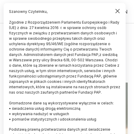
PL
EN
Szanowny Czytelniku,
Zgodnie z Rozporządzeniem Parlamentu Europejskiego i Rady
(UE) z dnia 27 kwietnia 2016 r. w sprawie ochrony osób
CZŁOWIEK
fizycznych w związku z przetwarzaniem danych osobowych i
w sprawie swobodnego przepływu takich danych oraz
Badacze: codzienny pośpiech nie
uchylenia dyrektywy 95/46/WE (ogólne rozporządzenie o
musi zabijać życzliwości
ochronie danych) informujemy Cię o przetwarzaniu Twoich
danych. Administratorem danych jest Fundacja PAP,z siedzibą
w Warszawie przy ulicy Bracka 6/8, 00-502 Warszawa. Chodzi
29.08.2025
aktualizacja: 29.08.2025
o dane, które są zbierane w ramach korzystania przez Ciebie z
3 minuty czytania
naszych usług, w tym stron internetowych, serwisów i innych
Read the English version of this article
funkcjonalności udostępnianych przez Fundację PAP, głównie
zapisanych w plikach cookies i innych identyfikatorach
internetowych, które są instalowane na naszych stronach przez
nas oraz naszych zaufanych partnerów Fundacji PAP.
Gromadzone dane są wykorzystywane wyłącznie w celach:
• świadczenia usług drogą elektroniczną
• wykrywania nadużyć w usługach
• pomiarów statystycznych i udoskonalenia usług
Podstawą prawną przetwarzania danych jest świadczenie