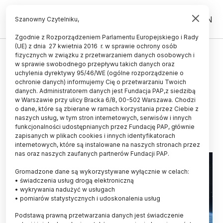
PL
EN
Szanowny Czytelniku,
Zgodnie z Rozporządzeniem Parlamentu Europejskiego i Rady
(UE) z dnia 27 kwietnia 2016 r. w sprawie ochrony osób
KOSMOS
fizycznych w związku z przetwarzaniem danych osobowych i
w sprawie swobodnego przepływu takich danych oraz
Kapsuła Dragon z Polakiem na
uchylenia dyrektywy 95/46/WE (ogólne rozporządzenie o
pokładzie ma wylądować w
ochronie danych) informujemy Cię o przetwarzaniu Twoich
danych. Administratorem danych jest Fundacja PAP,z siedzibą
Pacyfiku ok. 11.30
w Warszawie przy ulicy Bracka 6/8, 00-502 Warszawa. Chodzi
o dane, które są zbierane w ramach korzystania przez Ciebie z
15.07.2025
aktualizacja: 15.07.2025
naszych usług, w tym stron internetowych, serwisów i innych
1 minuta czytania
funkcjonalności udostępnianych przez Fundację PAP, głównie
zapisanych w plikach cookies i innych identyfikatorach
internetowych, które są instalowane na naszych stronach przez
nas oraz naszych zaufanych partnerów Fundacji PAP.
Gromadzone dane są wykorzystywane wyłącznie w celach:
• świadczenia usług drogą elektroniczną
• wykrywania nadużyć w usługach
• pomiarów statystycznych i udoskonalenia usług
Podstawą prawną przetwarzania danych jest świadczenie