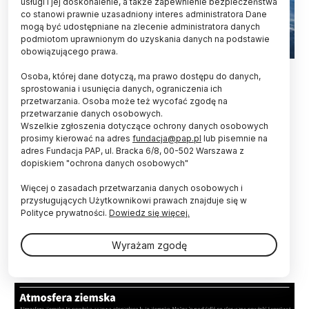
usługi i jej doskonalenie, a także zapewnienie bezpieczeństwa
co stanowi prawnie uzasadniony interes administratora Dane
mogą być udostępniane na zlecenie administratora danych
podmiotom uprawnionym do uzyskania danych na podstawie
obowiązującego prawa.
Fot. Adobe Stock
Osoba, której dane dotyczą, ma prawo dostępu do danych,
sprostowania i usunięcia danych, ograniczenia ich
Kapsuła Dragon Grace z załogą misji Ax-4, w tym
przetwarzania. Osoba może też wycofać zgodę na
Polakiem Sławoszem Uznańskim-Wiśniewskim,
przetwarzanie danych osobowych.
zbliża się do Ziemi. Po godz. 11 czasu polskiego
Wszelkie zgłoszenia dotyczące ochrony danych osobowych
wejdzie w atmosferę, a ok. 11.30 wyląduje w
prosimy kierować na adres
fundacja@pap.pl
lub pisemnie na
Pacyfiku u wybrzeży Kalifornii.
adres Fundacja PAP, ul. Bracka 6/8, 00-502 Warszawa z
dopiskiem "ochrona danych osobowych"
Więcej o zasadach przetwarzania danych osobowych i
Trwa już transmisja online tego wydarzenia. Jak
przysługujących Użytkownikowi prawach znajduje się w
opowiadali prowadzący, Jon Rackham i Jessie
Polityce prywatności.
Dowiedz się więcej.
Anderson z Axiom Space, kapsuła wejdzie w
atmosferę ok. godz. 11.10. Potem na ok. 7 minut
Wyrażam zgodę
centrum kontroli lotów utraci kontakt z Dragonem.