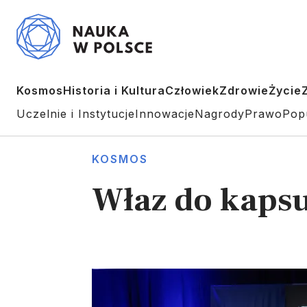
Kosmos
Historia i Kultura
Człowiek
Zdrowie
Życie
Uczelnie i Instytucje
Innowacje
Nagrody
Prawo
Pop
KOSMOS
Właz do kapsu