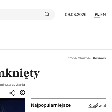
PL
09.08.2026
EN
Strona Główna
Kosmos
mknięty
 minuta czytania
Najpopularniejsze
Kraj
Świat