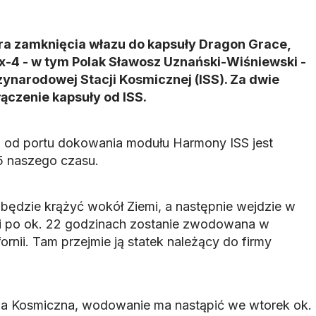
ra zamknięcia włazu do kapsuły Dragon Grace,
Ax-4 - w tym Polak Sławosz Uznański-Wiśniewski -
ynarodowej Stacji Kosmicznej (ISS). Za dwie
ączenie kapsuły od ISS.
n od portu dokowania modułu Harmony ISS jest
5 naszego czasu.
ędzie krążyć wokół Ziemi, a następnie wejdzie w
 i po ok. 22 godzinach zostanie zwodowana w
ornii. Tam przejmie ją statek należący do firmy
ja Kosmiczna, wodowanie ma nastąpić we wtorek ok.