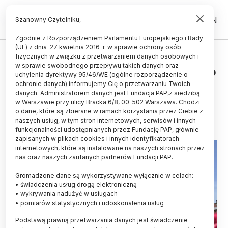
PL
EN
Szanowny Czytelniku,
Zgodnie z Rozporządzeniem Parlamentu Europejskiego i Rady
(UE) z dnia 27 kwietnia 2016 r. w sprawie ochrony osób
UCZELNIE I INSTYTUCJE
fizycznych w związku z przetwarzaniem danych osobowych i
w sprawie swobodnego przepływu takich danych oraz
Poznań/ Ponad 16 tys. chętnych do
uchylenia dyrektywy 95/46/WE (ogólne rozporządzenie o
studiowania na UAM
ochronie danych) informujemy Cię o przetwarzaniu Twoich
danych. Administratorem danych jest Fundacja PAP,z siedzibą
w Warszawie przy ulicy Bracka 6/8, 00-502 Warszawa. Chodzi
10.07.2025
aktualizacja: 10.07.2025
o dane, które są zbierane w ramach korzystania przez Ciebie z
2 minuty czytania
naszych usług, w tym stron internetowych, serwisów i innych
funkcjonalności udostępnianych przez Fundację PAP, głównie
zapisanych w plikach cookies i innych identyfikatorach
internetowych, które są instalowane na naszych stronach przez
nas oraz naszych zaufanych partnerów Fundacji PAP.
Gromadzone dane są wykorzystywane wyłącznie w celach:
• świadczenia usług drogą elektroniczną
• wykrywania nadużyć w usługach
• pomiarów statystycznych i udoskonalenia usług
Podstawą prawną przetwarzania danych jest świadczenie