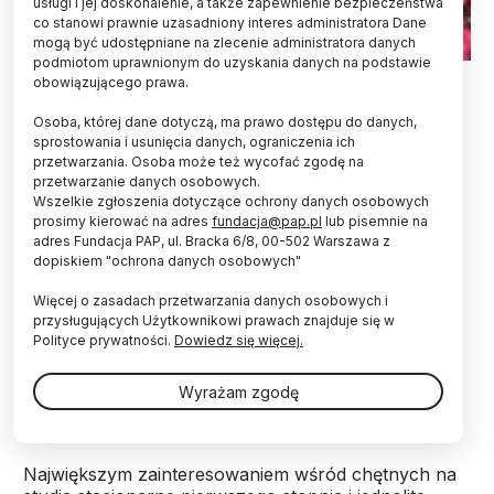
usługi i jej doskonalenie, a także zapewnienie bezpieczeństwa
co stanowi prawnie uzasadniony interes administratora Dane
mogą być udostępniane na zlecenie administratora danych
podmiotom uprawnionym do uzyskania danych na podstawie
Collegium Minus UAM. Fot. A.Kotowska
obowiązującego prawa.
Ponad 16 tys. osób złożyło i opłaciło ponad 29 tys.
Osoba, której dane dotyczą, ma prawo dostępu do danych,
zapisów na studia na Uniwersytecie im. Adama
sprostowania i usunięcia danych, ograniczenia ich
przetwarzania. Osoba może też wycofać zgodę na
Mickiewicza w Poznaniu (UAM). Uczelnia
przetwarzanie danych osobowych.
poinformowała w czwartek, że najwięcej
Wszelkie zgłoszenia dotyczące ochrony danych osobowych
kandydatów zgłosiło się na psychologię i prawo.
prosimy kierować na adres
fundacja@pap.pl
lub pisemnie na
adres Fundacja PAP, ul. Bracka 6/8, 00-502 Warszawa z
dopiskiem "ochrona danych osobowych"
Biuro prasowe UAM podało, że w tegorocznej
rekrutacji uczelnia odnotowała do tej pory ponad 29
Więcej o zasadach przetwarzania danych osobowych i
tys. opłaconych zapisów od ponad 16 tys. osób. W
przysługujących Użytkownikowi prawach znajduje się w
środę minął termin rejestracji i zapisu na dany
Polityce prywatności.
Dowiedz się więcej.
kierunek lub specjalność studiów stacjonarnych
pierwszego stopnia oraz jednolitych studiów
Wyrażam zgodę
magisterskich.
Największym zainteresowaniem wśród chętnych na