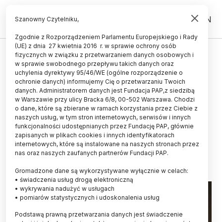
PL
EN
Szanowny Czytelniku,
Zgodnie z Rozporządzeniem Parlamentu Europejskiego i Rady
(UE) z dnia 27 kwietnia 2016 r. w sprawie ochrony osób
KOSMOS
fizycznych w związku z przetwarzaniem danych osobowych i
w sprawie swobodnego przepływu takich danych oraz
Z Przylądka Canaveral
uchylenia dyrektywy 95/46/WE (ogólne rozporządzenie o
wystartowała rakieta z kapsułą
ochronie danych) informujemy Cię o przetwarzaniu Twoich
danych. Administratorem danych jest Fundacja PAP,z siedzibą
Dragon, na pokładzie której jest
w Warszawie przy ulicy Bracka 6/8, 00-502 Warszawa. Chodzi
o dane, które są zbierane w ramach korzystania przez Ciebie z
Polak Sławosz Uznański-
naszych usług, w tym stron internetowych, serwisów i innych
Wiśniewski
funkcjonalności udostępnianych przez Fundację PAP, głównie
zapisanych w plikach cookies i innych identyfikatorach
internetowych, które są instalowane na naszych stronach przez
25.06.2025
aktualizacja: 25.06.2025
nas oraz naszych zaufanych partnerów Fundacji PAP.
3 minuty czytania
Gromadzone dane są wykorzystywane wyłącznie w celach:
• świadczenia usług drogą elektroniczną
• wykrywania nadużyć w usługach
• pomiarów statystycznych i udoskonalenia usług
Podstawą prawną przetwarzania danych jest świadczenie