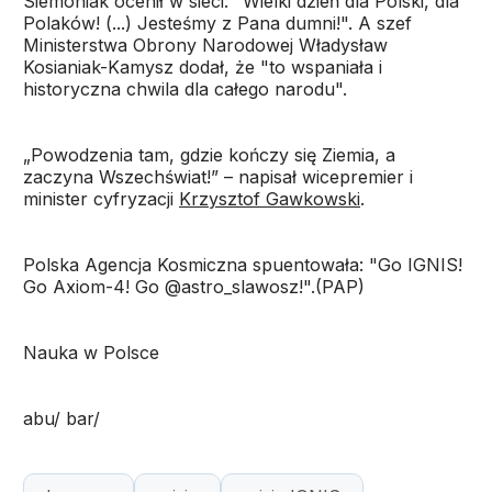
Siemoniak ocenił w sieci: "Wielki dzień dla Polski, dla
Polaków! (...) Jesteśmy z Pana dumni!". A szef
Ministerstwa Obrony Narodowej Władysław
Kosianiak-Kamysz dodał, że "to wspaniała i
historyczna chwila dla całego narodu".
„Powodzenia tam, gdzie kończy się Ziemia, a
zaczyna Wszechświat!” – napisał wicepremier i
minister cyfryzacji
Krzysztof Gawkowski
.
Polska Agencja Kosmiczna spuentowała: "Go IGNIS!
Go Axiom-4! Go @astro_slawosz!".(PAP)
Nauka w Polsce
abu/ bar/