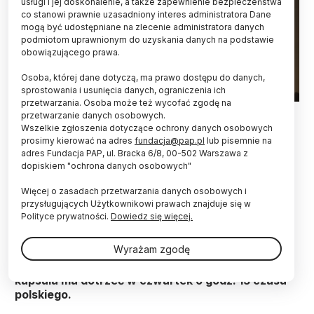
usługi i jej doskonalenie, a także zapewnienie bezpieczeństwa
co stanowi prawnie uzasadniony interes administratora Dane
mogą być udostępniane na zlecenie administratora danych
podmiotom uprawnionym do uzyskania danych na podstawie
obowiązującego prawa.
Osoba, której dane dotyczą, ma prawo dostępu do danych,
sprostowania i usunięcia danych, ograniczenia ich
przetwarzania. Osoba może też wycofać zgodę na
Floryda, 25.06.2025. Start rakiety Falcon 9 z kapsułą Crew
przetwarzanie danych osobowych.
Dragon z Centrum Kosmicznego Johna F. Kennedy’ego na
Wszelkie zgłoszenia dotyczące ochrony danych osobowych
przylądku Canaveral na Florydzie, 25 bm. W ramach misji
prosimy kierować na adres
fundacja@pap.pl
lub pisemnie na
Axiom-4 rakieta zabrała czwórkę astronautów, w tym Sławosza
adres Fundacja PAP, ul. Bracka 6/8, 00-502 Warszawa z
Uznańskiego-Wiśniewskiego na Międzynarodową Stację
dopiskiem "ochrona danych osobowych"
Kosmiczną (ISS). PAP/Leszek Szymański
Więcej o zasadach przetwarzania danych osobowych i
Rakieta z kapsułą Dragon, na pokładzie której jest
przysługujących Użytkownikowi prawach znajduje się w
Polak Sławosz Uznański-Wiśniewski,
Polityce prywatności.
Dowiedz się więcej.
wystartowała w środę o godz. 8.31 czasu
polskiego z Przylądka Canaveral. Teraz czworo
Wyrażam zgodę
członków misji Ax-4 zmierza w kierunku
Międzynarodowej Stacji Kosmicznej. Do ISS
kapsuła ma dotrzeć w czwartek o godz. 13 czasu
polskiego.