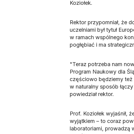
Koziołek.
Rektor przypomniał, że 
uczelniami był tytuł Euro
w ramach wspólnego kons
pogłębiać i ma strategicz
"Teraz potrzeba nam now
Program Naukowy dla Śląs
częściowo będziemy też w
w naturalny sposób łączy
powiedział rektor.
Prof. Koziołek wyjaśnił, 
wyjątkiem – to coraz pows
laboratoriami, prowadzą w