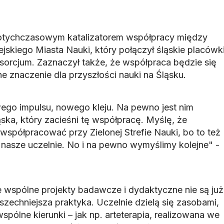
dotychczasowym katalizatorem współpracy między
pejskiego Miasta Nauki, który połączył śląskie placówk
orcjum. Zaznaczył także, że współpraca będzie się
ne znaczenie dla przyszłości nauki na Śląsku.
ego impulsu, nowego kleju. Na pewno jest nim
ka, który zacieśni tę współpracę. Myślę, że
spółpracować przy Zielonej Strefie Nauki, bo to też
 nasze uczelnie. No i na pewno wymyślimy kolejne" -
że wspólne projekty badawcze i dydaktyczne nie są już
zechniejsza praktyka. Uczelnie dzielą się zasobami,
spólne kierunki – jak np. arteterapia, realizowana we