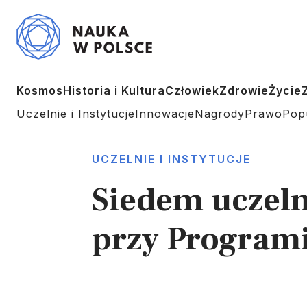
Kosmos
Historia i Kultura
Człowiek
Zdrowie
Życie
Uczelnie i Instytucje
Innowacje
Nagrody
Prawo
Pop
UCZELNIE I INSTYTUCJE
Siedem uczeln
przy Program