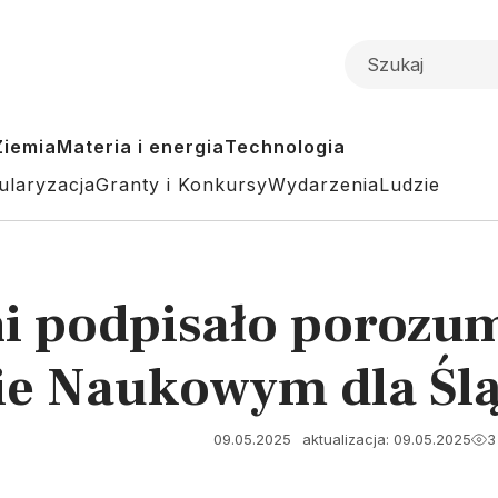
Ziemia
Materia i energia
Technologia
ularyzacja
Granty i Konkursy
Wydarzenia
Ludzie
i podpisało porozu
ie Naukowym dla Śl
09.05.2025
aktualizacja: 09.05.2025
3