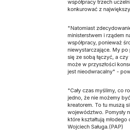
współpracy trzech uczelni.
konkurować z największym
"Natomiast zdecydowanie 
ministerstwem i rządem na
współpracy, ponieważ śro
niewystarczające. My po
się ze sobą łączyć, a czy
może w przyszłości konso
jest nieodwracalny" - powi
"Cały czas myślimy, co ro
jedno, że nie możemy by
kreatorem. To tu muszą si
województwo. Pomysły na 
które kształtują młodego
Wojciech Saługa.(PAP)