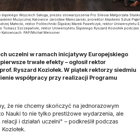
śląskiego Wojciech Saługa, prezes stowarzyszenia Pro Silesia Małgorzata Staśk
Akademii Muzycznej Katowice Jarosław Mamczarski, prorektor Akademii Sztuk Pięk
rzej Małecki, rektor Politechniki Śląskiej Marek Pawełczyk, rektor Uniwersytet
o Tomasz Szczepański, rektor Uniwersytetu Śląskiego Ryszard Koziołek podczas 
w Katowicach. PAP/Michał Meissner
ich uczelni w ramach inicjatywy Europejskiego
ierwsze trwałe efekty – ogłosił rektor
prof. Ryszard Koziołek. W piątek rektorzy siedmiu
ienie współpracy przy realizacji Programu
my, że nie chcemy skończyć na jednorazowym
to Nauki to nie tylko prestiżowe wydarzenia, ale
 relacji i działań uczelni" – podkreślił podczas
 Koziołek.