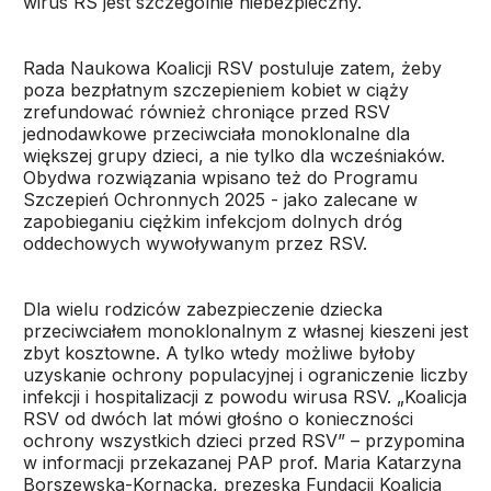
wirus RS jest szczególnie niebezpieczny.
Rada Naukowa Koalicji RSV postuluje zatem, żeby
poza bezpłatnym szczepieniem kobiet w ciąży
zrefundować również chroniące przed RSV
jednodawkowe przeciwciała monoklonalne dla
większej grupy dzieci, a nie tylko dla wcześniaków.
Obydwa rozwiązania wpisano też do Programu
Szczepień Ochronnych 2025 - jako zalecane w
zapobieganiu ciężkim infekcjom dolnych dróg
oddechowych wywoływanym przez RSV.
Dla wielu rodziców zabezpieczenie dziecka
przeciwciałem monoklonalnym z własnej kieszeni jest
zbyt kosztowne. A tylko wtedy możliwe byłoby
uzyskanie ochrony populacyjnej i ograniczenie liczby
infekcji i hospitalizacji z powodu wirusa RSV. „Koalicja
RSV od dwóch lat mówi głośno o konieczności
ochrony wszystkich dzieci przed RSV” – przypomina
w informacji przekazanej PAP prof. Maria Katarzyna
Borszewska-Kornacka, prezeska Fundacji Koalicja