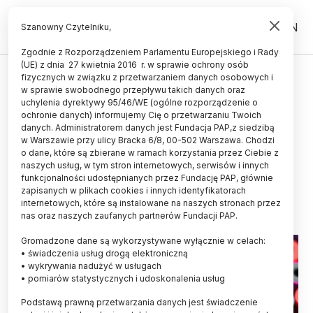
PL
EN
Szanowny Czytelniku,
Zgodnie z Rozporządzeniem Parlamentu Europejskiego i Rady
(UE) z dnia 27 kwietnia 2016 r. w sprawie ochrony osób
ZDROWIE
fizycznych w związku z przetwarzaniem danych osobowych i
w sprawie swobodnego przepływu takich danych oraz
Eksperci: należy zrefundować
uchylenia dyrektywy 95/46/WE (ogólne rozporządzenie o
przeciwciała monoklonalne
ochronie danych) informujemy Cię o przetwarzaniu Twoich
danych. Administratorem danych jest Fundacja PAP,z siedzibą
chroniące przed wirusem RSV dla
w Warszawie przy ulicy Bracka 6/8, 00-502 Warszawa. Chodzi
o dane, które są zbierane w ramach korzystania przez Ciebie z
większej grupy dzieci
naszych usług, w tym stron internetowych, serwisów i innych
funkcjonalności udostępnianych przez Fundację PAP, głównie
05.04.2025
aktualizacja: 05.04.2025
zapisanych w plikach cookies i innych identyfikatorach
3 minuty czytania
internetowych, które są instalowane na naszych stronach przez
nas oraz naszych zaufanych partnerów Fundacji PAP.
Gromadzone dane są wykorzystywane wyłącznie w celach:
• świadczenia usług drogą elektroniczną
• wykrywania nadużyć w usługach
• pomiarów statystycznych i udoskonalenia usług
Podstawą prawną przetwarzania danych jest świadczenie