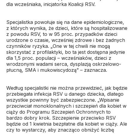
dla wcześniaka, inicjatorka Koalicji RSV.
Specjalistka powołuje się na dane epidemiologiczne,
z których wynika, że dzieci, które są hospitalizowane
z powodu RSV, to w 95 proc. przypadków dzieci
urodzone o czasie, wcześniej zdrowe i bez żadnych
czynników ryzyka. „One w tej chwili nie mogą
skorzystać z profilaktyki, bo ta jest dostępna jedynie
dla 1,5 proc. populacji – wcześniaków, dzieci z
wrodzonymi wadami serca, dysplazją oskrzelowo-
płucną, SMA i mukowiscydozą” – zaznacza.
Według specjalistki nie można przewidzieć, jak będzie
przebiegała infekcja RSV u danego dziecka, dlatego
wszystkie powinny być zabezpieczone. „Wpisanie
przeciwciał monoklonalnych i szczepień dla kobiet w
ciąży do Programu Szczepień Ochronnych to
bardzo dobry krok. Szczepienie przeciwko RSV
będzie od 1 kwietnia bezpłatne dla kobiet w ciąży. Ale
czy to wystarczy, aby znacząco obniżyć liczbę