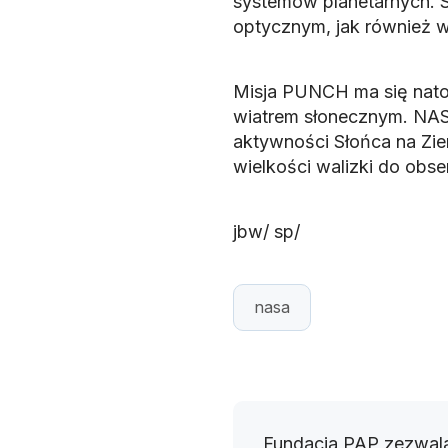
systemów planetarnych. S
optycznym, jak również w 
Misja PUNCH ma się natom
wiatrem słonecznym. NAS
aktywności Słońca na Zie
wielkości walizki do obse
jbw/ sp/
nasa
Fundacja PAP zezwala