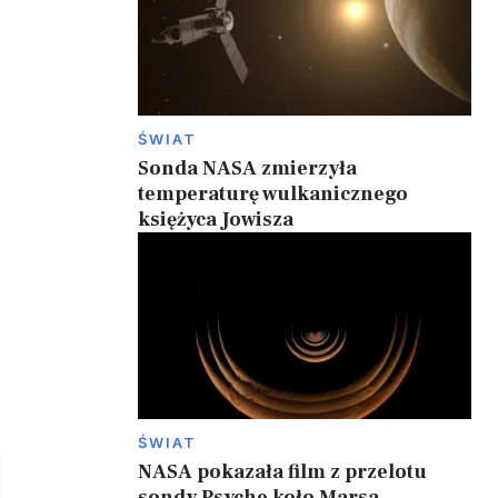
ŚWIAT
Sonda NASA zmierzyła
temperaturę wulkanicznego
księżyca Jowisza
ŚWIAT
NASA pokazała film z przelotu
sondy Psyche koło Marsa