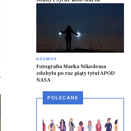
KOSMOS
Fotografia Marka Nikodema
zdobyła po raz piąty tytuł APOD
NASA
POLECANE