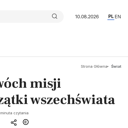
PL
10.08.2026
EN
Strona Główna
Świat
óch misji
zątki wszechświata
 minuta czytania