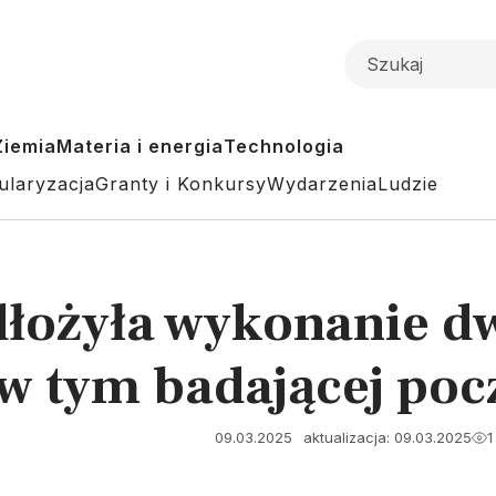
Ziemia
Materia i energia
Technologia
ularyzacja
Granty i Konkursy
Wydarzenia
Ludzie
łożyła wykonanie dw
w tym badającej poc
09.03.2025
aktualizacja: 09.03.2025
1