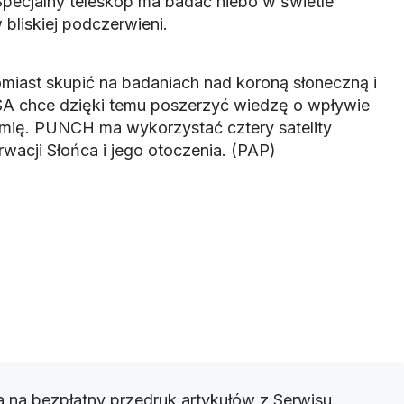
pecjalny teleskop ma badać niebo w świetle
bliskiej podczerwieni.
iast skupić na badaniach nad koroną słoneczną i
A chce dzięki temu poszerzyć wiedzę o wpływie
mię. PUNCH ma wykorzystać cztery satelity
rwacji Słońca i jego otoczenia. (PAP)
 na bezpłatny przedruk artykułów z Serwisu