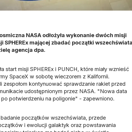
osmiczna NASA odłożyła wykonanie dwóch misji
ji SPHEREx mającej zbadać początki wszechświat
ielę agencja dpa.
 start misji SPHEREx i PUNCH, które miały wznieść
firmy SpaceX w sobotę wieczorem z Kalifornii.
 zespołom kontynuować sprawdzanie rakiet przed
omunikacie udostępnionym przez NASA. "Nowa data
a po potwierdzeniu na poligonie" - zapewniono.
t badanie początków wszechświata, przede
początków i ewolucji galaktyk oraz powstawania