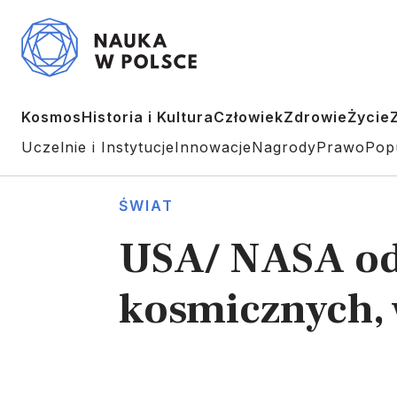
Kosmos
Historia i Kultura
Człowiek
Zdrowie
Życie
Uczelnie i Instytucje
Innowacje
Nagrody
Prawo
Pop
ŚWIAT
USA/ NASA od
kosmicznych, 