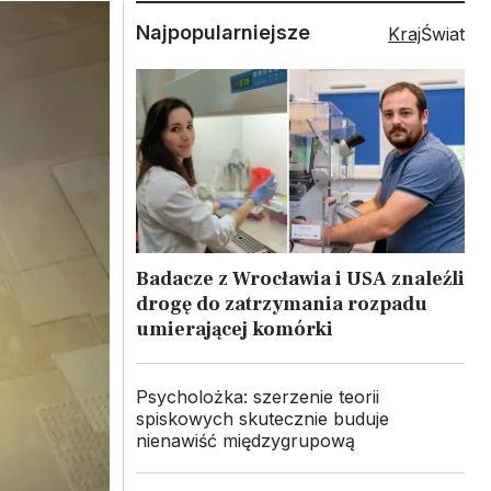
Najpopularniejsze
Kraj
Świat
Badacze z Wrocławia i USA znaleźli
drogę do zatrzymania rozpadu
umierającej komórki
Psycholożka: szerzenie teorii
spiskowych skutecznie buduje
nienawiść międzygrupową