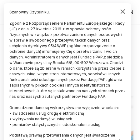
PL
EN
Szanowny Czytelniku,
Zgodnie z Rozporządzeniem Parlamentu Europejskiego i Rady
(UE) z dnia 27 kwietnia 2016 r. w sprawie ochrony osób
ZDROWIE
fizycznych w związku z przetwarzaniem danych osobowych i
w sprawie swobodnego przepływu takich danych oraz
Eksperci: we wczesnym
uchylenia dyrektywy 95/46/WE (ogólne rozporządzenie o
wykrywaniu raku jelita grubego
ochronie danych) informujemy Cię o przetwarzaniu Twoich
danych. Administratorem danych jest Fundacja PAP,z siedzibą
świat idzie w kierunku testów FIT
w Warszawie przy ulicy Bracka 6/8, 00-502 Warszawa. Chodzi
o dane, które są zbierane w ramach korzystania przez Ciebie z
08.03.2025
aktualizacja: 08.03.2025
naszych usług, w tym stron internetowych, serwisów i innych
3 minuty czytania
funkcjonalności udostępnianych przez Fundację PAP, głównie
zapisanych w plikach cookies i innych identyfikatorach
internetowych, które są instalowane na naszych stronach przez
nas oraz naszych zaufanych partnerów Fundacji PAP.
Gromadzone dane są wykorzystywane wyłącznie w celach:
• świadczenia usług drogą elektroniczną
• wykrywania nadużyć w usługach
• pomiarów statystycznych i udoskonalenia usług
Podstawą prawną przetwarzania danych jest świadczenie