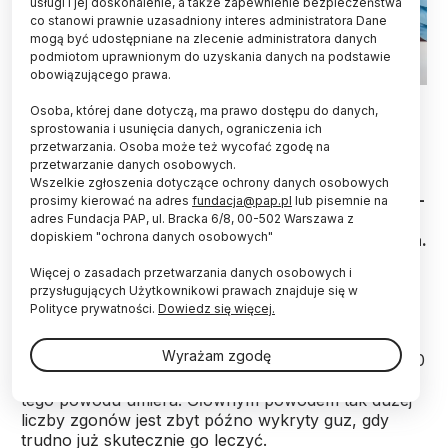
usługi i jej doskonalenie, a także zapewnienie bezpieczeństwa
co stanowi prawnie uzasadniony interes administratora Dane
mogą być udostępniane na zlecenie administratora danych
podmiotom uprawnionym do uzyskania danych na podstawie
obowiązującego prawa.
Fot. Adobe Stock
Osoba, której dane dotyczą, ma prawo dostępu do danych,
sprostowania i usunięcia danych, ograniczenia ich
We wczesnym wykrywaniu raku jelita grubego
przetwarzania. Osoba może też wycofać zgodę na
świat idzie w kierunku badań przesiewowych z
przetwarzanie danych osobowych.
użyciem testu na krew utajoną w stolcu FIT, który
Wszelkie zgłoszenia dotyczące ochrony danych osobowych
może być wykonywany w warunkach domowych –
prosimy kierować na adres
fundacja@pap.pl
lub pisemnie na
powiedział w czwartek konsultant krajowy w
adres Fundacja PAP, ul. Bracka 6/8, 00-502 Warszawa z
dopiskiem "ochrona danych osobowych"
dziedzinie gastroenterologii prof. Jarosław Reguła.
Więcej o zasadach przetwarzania danych osobowych i
przysługujących Użytkownikowi prawach znajduje się w
Rak jelita grubego jest jednym z najczęściej
Polityce prywatności.
Dowiedz się więcej.
wykrywanych nowotworów ze stałą tendencją
wzrostową. Według Krajowego Rejestru
Wyrażam zgodę
Nowotworów ostatnio co roku wykrywa się u nas 20
tys. przypadków tego typu raka, a 12 tys. chorych z
tego powodu umiera. Głównym powodem tak dużej
liczby zgonów jest zbyt późno wykryty guz, gdy
trudno już skutecznie go leczyć.