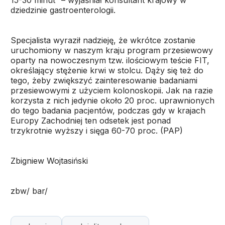
15-30 minut” – wyjaśniał konsultant krajowy w
dziedzinie gastroenterologii.
Specjalista wyraził nadzieję, że wkrótce zostanie
uruchomiony w naszym kraju program przesiewowy
oparty na nowoczesnym tzw. ilościowym teście FIT,
określający stężenie krwi w stolcu. Dąży się też do
tego, żeby zwiększyć zainteresowanie badaniami
przesiewowymi z użyciem kolonoskopii. Jak na razie
korzysta z nich jedynie około 20 proc. uprawnionych
do tego badania pacjentów, podczas gdy w krajach
Europy Zachodniej ten odsetek jest ponad
trzykrotnie wyższy i sięga 60-70 proc. (PAP)
Zbigniew Wojtasiński
zbw/ bar/