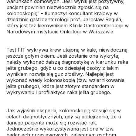
warunkach domowych. Jeśli wynik jest pozytywny,
pacjent powinien niezwłocznie zgłosić się na
kolonoskopię” - tłumaczył konsultant krajowy w
dziedzinie gastroenterologii prof. Jarosław Reguła,
który jest też kierownikiem Kliniki Gastroenterologii w
Narodowym Instytucie Onkologii w Warszawie.
Test FIT wykrywa krew utajoną w kale, niewidoczną
jeszcze gołym okiem. Jeśli zostanie ona wykryta,
należy wykonać dalszą diagnostykę w kierunku raka
jelita grubego, gdyż u co dziesiątej osoby z takim
wynikiem rozwija się guz złośliwy. Najlepiej jest
wykonać wtedy kolonoskopię (tzw. wziernikowanie
jelita grubego), która jest złotym standardem w
wykrywaniu i profilaktyce raka jelita grubego.
Jak wyjaśnili eksperci, kolonoskopię stosuje się w
celach diagnostycznych, gdy są podejrzenia, że u
danego pacjenta może się rozwijać rak.
Jednocześnie wykorzystywana jest ona w tzw.
badaniach przesiewowych, zalecanym osobom