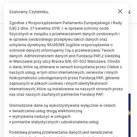
PL
EN
Szanowny Czytelniku,
Zgodnie z Rozporządzeniem Parlamentu Europejskiego i Rady
(UE) z dnia 27 kwietnia 2016 r. w sprawie ochrony osób
UCZELNIE I INSTYTUCJE
fizycznych w związku z przetwarzaniem danych osobowych i
w sprawie swobodnego przepływu takich danych oraz
Minister nauki zwiększył
uchylenia dyrektywy 95/46/WE (ogólne rozporządzenie o
subwencję dla 101 uczelni na
ochronie danych) informujemy Cię o przetwarzaniu Twoich
danych. Administratorem danych jest Fundacja PAP,z siedzibą
podwyżki pensji
w Warszawie przy ulicy Bracka 6/8, 00-502 Warszawa. Chodzi
o dane, które są zbierane w ramach korzystania przez Ciebie z
01.03.2025
aktualizacja: 01.03.2025
naszych usług, w tym stron internetowych, serwisów i innych
1 minuta czytania
funkcjonalności udostępnianych przez Fundację PAP, głównie
zapisanych w plikach cookies i innych identyfikatorach
internetowych, które są instalowane na naszych stronach przez
nas oraz naszych zaufanych partnerów Fundacji PAP.
Gromadzone dane są wykorzystywane wyłącznie w celach:
• świadczenia usług drogą elektroniczną
• wykrywania nadużyć w usługach
• pomiarów statystycznych i udoskonalenia usług
Podstawą prawną przetwarzania danych jest świadczenie