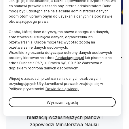
usługi i jej doskonalenie, a także zapewnienie bezpieczeństwa
co stanowi prawnie uzasadniony interes administratora Dane
mogą być udostępniane na zlecenie administratora danych
podmiotom uprawnionym do uzyskania danych na podstawie
obowiązującego prawa.
14.01.2025. Na zdjęciu Karolina Zioło-Pużuk. PAP/Albert Zawada
Osoba, której dane dotyczą, ma prawo dostępu do danych,
sprostowania i usunięcia danych, ograniczenia ich
101 uczelni otrzyma zwiększoną o 5 proc.
przetwarzania. Osoba może też wycofać zgodę na
subwencję na podwyżki pensji –
ogłosiło MNiSW
.
przetwarzanie danych osobowych.
To 95 uczelni publicznych nadzorowanych przez
Wszelkie zgłoszenia dotyczące ochrony danych osobowych
ministra nauki, a także uczelnie prowadzone przez
prosimy kierować na adres
fundacja@pap.pl
lub pisemnie na
kościoły: 5 akademickich i 1 zawodowa. Łączna
adres Fundacja PAP, ul. Bracka 6/8, 00-502 Warszawa z
dopiskiem "ochrona danych osobowych"
pula dofinansowania to ponad 806 mln zł.
Więcej o zasadach przetwarzania danych osobowych i
przysługujących Użytkownikowi prawach znajduje się w
Polityce prywatności.
Dowiedz się więcej.
Wyrażam zgodę
„Obecna podwyżka subwencji jest
realizacją wcześniejszych planów i
zapowiedzi Ministerstwa Nauki i