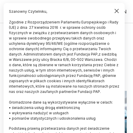
PL
EN
Szanowny Czytelniku,
Zgodnie z Rozporządzeniem Parlamentu Europejskiego i Rady
(UE) z dnia 27 kwietnia 2016 r. w sprawie ochrony osób
ZDROWIE
fizycznych w związku z przetwarzaniem danych osobowych i
w sprawie swobodnego przepływu takich danych oraz
Śląskie/ Naukowcy stworzyli
uchylenia dyrektywy 95/46/WE (ogólne rozporządzenie o
nowoczesny namiot barierowy do
ochronie danych) informujemy Cię o przetwarzaniu Twoich
danych. Administratorem danych jest Fundacja PAP,z siedzibą
izolacji pacjentów zakaźnych
w Warszawie przy ulicy Bracka 6/8, 00-502 Warszawa. Chodzi
o dane, które są zbierane w ramach korzystania przez Ciebie z
21.02.2025
aktualizacja: 21.02.2025
naszych usług, w tym stron internetowych, serwisów i innych
2 minuty czytania
funkcjonalności udostępnianych przez Fundację PAP, głównie
zapisanych w plikach cookies i innych identyfikatorach
internetowych, które są instalowane na naszych stronach przez
nas oraz naszych zaufanych partnerów Fundacji PAP.
Gromadzone dane są wykorzystywane wyłącznie w celach:
• świadczenia usług drogą elektroniczną
• wykrywania nadużyć w usługach
• pomiarów statystycznych i udoskonalenia usług
Podstawą prawną przetwarzania danych jest świadczenie