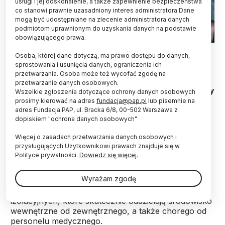
usługi i jej doskonalenie, a także zapewnienie bezpieczeństwa
co stanowi prawnie uzasadniony interes administratora Dane
mogą być udostępniane na zlecenie administratora danych
podmiotom uprawnionym do uzyskania danych na podstawie
obowiązującego prawa.
Fot. Adobe Stock
Osoba, której dane dotyczą, ma prawo dostępu do danych,
sprostowania i usunięcia danych, ograniczenia ich
Naukowcy z kilku polskich uczelni, z wiodącą rolą
przetwarzania. Osoba może też wycofać zgodę na
Śląskiego Uniwersytetu Medycznego, stworzyli
przetwarzanie danych osobowych.
nowoczesny automatyczny namiot pneumatyczny
Wszelkie zgłoszenia dotyczące ochrony danych osobowych
przeznaczony do izolacji pacjentów zakaźnych.
prosimy kierować na adres
fundacja@pap.pl
lub pisemnie na
Konstrukcja ta zapewnia skuteczne oddzielenie
adres Fundacja PAP, ul. Bracka 6/8, 00-502 Warszawa z
dopiskiem "ochrona danych osobowych"
chorego od personelu medycznego, minimalizując
ryzyko transmisji patogenów.
Więcej o zasadach przetwarzania danych osobowych i
przysługujących Użytkownikowi prawach znajduje się w
Polityce prywatności.
Dowiedz się więcej.
Jak przekazała w czwartek uczelnia, Super Namiot
wyróżnia się szybkim montażem i mobilnością. Jego
Wyrażam zgodę
konstrukcja opiera się na systemie błyskawicznego
usztywniania oraz specjalnych barierach
izolacyjnych, które skutecznie oddzielają środowisko
wewnętrzne od zewnętrznego, a także chorego od
personelu medycznego.