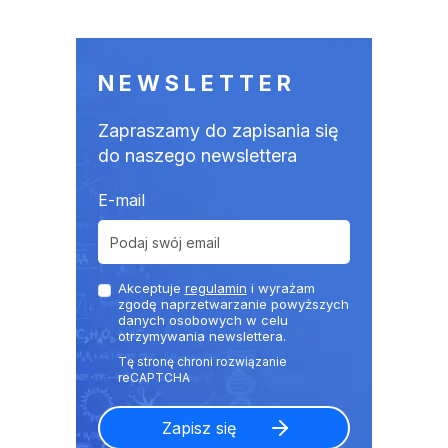
NEWSLETTER
Zapraszamy do zapisania się
do naszego newslettera
E-mail
Akceptuje
regulamin
i wyrażam
zgodę naprzetwarzanie powyższych
danych osobowych w celu
otrzymywania newslettera.