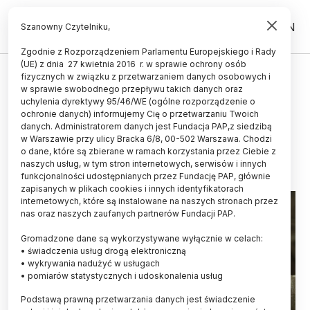
PL
EN
Szanowny Czytelniku,
Zgodnie z Rozporządzeniem Parlamentu Europejskiego i Rady
(UE) z dnia 27 kwietnia 2016 r. w sprawie ochrony osób
ŚWIAT
fizycznych w związku z przetwarzaniem danych osobowych i
w sprawie swobodnego przepływu takich danych oraz
Naukowcy sprawdzili, czy kobiety
uchylenia dyrektywy 95/46/WE (ogólne rozporządzenie o
mówią więcej niż mężczyźni
ochronie danych) informujemy Cię o przetwarzaniu Twoich
danych. Administratorem danych jest Fundacja PAP,z siedzibą
w Warszawie przy ulicy Bracka 6/8, 00-502 Warszawa. Chodzi
06.02.2025
aktualizacja: 06.02.2025
o dane, które są zbierane w ramach korzystania przez Ciebie z
3 minuty czytania
naszych usług, w tym stron internetowych, serwisów i innych
funkcjonalności udostępnianych przez Fundację PAP, głównie
zapisanych w plikach cookies i innych identyfikatorach
internetowych, które są instalowane na naszych stronach przez
nas oraz naszych zaufanych partnerów Fundacji PAP.
Gromadzone dane są wykorzystywane wyłącznie w celach:
• świadczenia usług drogą elektroniczną
• wykrywania nadużyć w usługach
• pomiarów statystycznych i udoskonalenia usług
Podstawą prawną przetwarzania danych jest świadczenie