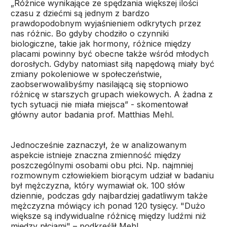
„Różnice wynikające ze spędzania większej ilości
czasu z dziećmi są jednym z bardzo
prawdopodobnym wyjaśnieniem odkrytych przez
nas różnic. Bo gdyby chodziło o czynniki
biologiczne, takie jak hormony, różnice między
placami powinny być obecne także wśród młodych
dorosłych. Gdyby natomiast siłą napędową miały być
zmiany pokoleniowe w społeczeństwie,
zaobserwowalibyśmy nasilającą się stopniowo
różnicę w starszych grupach wiekowych. A żadna z
tych sytuacji nie miała miejsca” - skomentował
główny autor badania prof. Matthias Mehl.
Jednocześnie zaznaczył, że w analizowanym
aspekcie istnieje znaczna zmienność między
poszczególnymi osobami obu płci. Np. najmniej
rozmownym człowiekiem biorącym udział w badaniu
był mężczyzna, który wymawiał ok. 100 słów
dziennie, podczas gdy najbardziej gadatliwym także
mężczyzna mówiący ich ponad 120 tysięcy. "Dużo
większe są indywidualne różnicę między ludźmi niż
między płciami" – podkreślił Mehl.