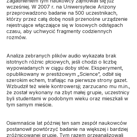
Zagadnieniem tym naukowcy zajmowali się już
wcześniej. W 2007 r. na Uniwersytecie Arizony
przeprowadzono badanie na 500 uczestnikach,
którzy przez całą dobę nosili przenośne urządzenie
rejestrujące włączające się w losowych odstępach
czasu, aby uchwycić fragmenty codziennych
rozmów.
Analiza zebranych plików audio wykazała brak
istotnych różnic płciowych, jeśli chodzi o liczbę
wypowiadanych w ciągu doby słów. Eksperyment,
opublikowany w prestiżowym „Science”, odbił się
szerokim echem, trafiając na pierwsze strony gazet.
Wzbudził też wiele kontrowersji; zarzucano mu m.in.,
że został wykonany na zbyt małej grupie, uczestnicy
byli studentami w podobnym wieku oraz mieszkali w
tym samym mieście.
Osiemnaście lat później ten sam zespół naukowców
postanowił powtórzyć badanie na większej i bardziej
zróżnicowanej grupie. Tym razem przeanalizowali