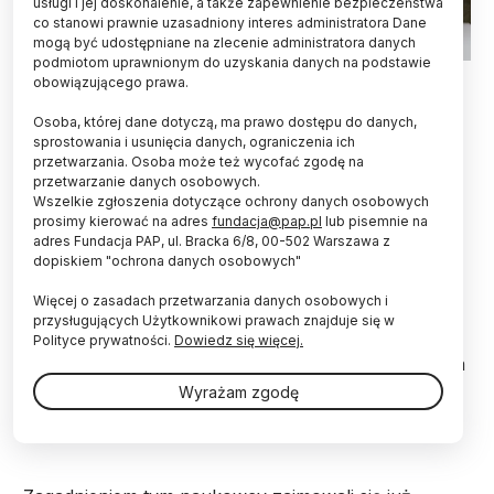
usługi i jej doskonalenie, a także zapewnienie bezpieczeństwa
co stanowi prawnie uzasadniony interes administratora Dane
mogą być udostępniane na zlecenie administratora danych
podmiotom uprawnionym do uzyskania danych na podstawie
Fot. Adobe Stock
obowiązującego prawa.
Wbrew stereotypowi mężczyźni i kobiety
Osoba, której dane dotyczą, ma prawo dostępu do danych,
wypowiadają mniej więcej taką samą liczbę słów
sprostowania i usunięcia danych, ograniczenia ich
przetwarzania. Osoba może też wycofać zgodę na
dziennie, czyli około 16 tysięcy - udowodnili
przetwarzanie danych osobowych.
naukowcy z Arizony. Jedynie na pewnym etapie
Wszelkie zgłoszenia dotyczące ochrony danych osobowych
życia różnice między płciami są nieco
prosimy kierować na adres
fundacja@pap.pl
lub pisemnie na
wyraźniejsze.
adres Fundacja PAP, ul. Bracka 6/8, 00-502 Warszawa z
dopiskiem "ochrona danych osobowych"
"Istnieje silne międzykulturowe założenie, że kobiety
Więcej o zasadach przetwarzania danych osobowych i
mówią o wiele więcej niż mężczyźni. Postanowiliśmy
przysługujących Użytkownikowi prawach znajduje się w
empiryczni sprawdzić, czy jest to prawda" -
Polityce prywatności.
Dowiedz się więcej.
powiedział Colin Tidwell, współautor publikacji, która
ukazała się w czasopiśmie "Journal of Personality
Wyrażam zgodę
and Social Psychology"
(http://dx.doi.org/10.1037/pspp0000534).