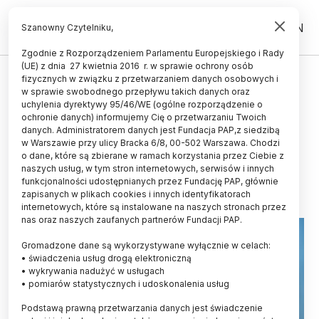
PL
EN
Szanowny Czytelniku,
Zgodnie z Rozporządzeniem Parlamentu Europejskiego i Rady
(UE) z dnia 27 kwietnia 2016 r. w sprawie ochrony osób
ŚWIAT
fizycznych w związku z przetwarzaniem danych osobowych i
w sprawie swobodnego przepływu takich danych oraz
Komórki trzustki wydzielają
uchylenia dyrektywy 95/46/WE (ogólne rozporządzenie o
czynnik chroniący przed
ochronie danych) informujemy Cię o przetwarzaniu Twoich
danych. Administratorem danych jest Fundacja PAP,z siedzibą
alzheimerem
w Warszawie przy ulicy Bracka 6/8, 00-502 Warszawa. Chodzi
o dane, które są zbierane w ramach korzystania przez Ciebie z
01.02.2025
aktualizacja: 01.02.2025
naszych usług, w tym stron internetowych, serwisów i innych
1 minuta czytania
funkcjonalności udostępnianych przez Fundację PAP, głównie
zapisanych w plikach cookies i innych identyfikatorach
internetowych, które są instalowane na naszych stronach przez
nas oraz naszych zaufanych partnerów Fundacji PAP.
Gromadzone dane są wykorzystywane wyłącznie w celach:
• świadczenia usług drogą elektroniczną
• wykrywania nadużyć w usługach
• pomiarów statystycznych i udoskonalenia usług
Podstawą prawną przetwarzania danych jest świadczenie