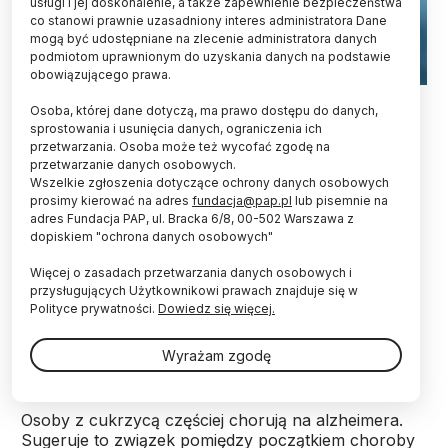
usługi i jej doskonalenie, a także zapewnienie bezpieczeństwa
co stanowi prawnie uzasadniony interes administratora Dane
mogą być udostępniane na zlecenie administratora danych
podmiotom uprawnionym do uzyskania danych na podstawie
obowiązującego prawa.
Fot. Adobe Stock
Osoba, której dane dotyczą, ma prawo dostępu do danych,
sprostowania i usunięcia danych, ograniczenia ich
Komórki trzustki mogą wytwarzać białko
przetwarzania. Osoba może też wycofać zgodę na
potencjalnie chroniące mózg przed chorobą
przetwarzanie danych osobowych.
Alzheimera - informuje pismo „PNAS Nexus”.
Wszelkie zgłoszenia dotyczące ochrony danych osobowych
prosimy kierować na adres
fundacja@pap.pl
lub pisemnie na
adres Fundacja PAP, ul. Bracka 6/8, 00-502 Warszawa z
dopiskiem "ochrona danych osobowych"
Choroba Alzheimera jest chorobą zwyrodnieniową
mózgu, której objawami są postępujące zaburzenia
Więcej o zasadach przetwarzania danych osobowych i
pamięci oraz zachowania, z czasem całkowicie
przysługujących Użytkownikowi prawach znajduje się w
uniemożliwiające prawidłowe funkcjonowanie
Polityce prywatności.
Dowiedz się więcej.
chorego w codziennym życiu. W mózgach osób z
chorobą Alzheimera gromadzi się i tworzy splątane
Wyrażam zgodę
blaszki peptyd znany jako beta-amyloid.
Osoby z cukrzycą częściej chorują na alzheimera.
Sugeruje to związek pomiędzy początkiem choroby