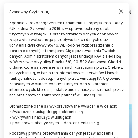
PL
EN
Szanowny Czytelniku,
Zgodnie z Rozporządzeniem Parlamentu Europejskiego i Rady
(UE) z dnia 27 kwietnia 2016 r. w sprawie ochrony osób
ZDROWIE
fizycznych w związku z przetwarzaniem danych osobowych i
w sprawie swobodnego przepływu takich danych oraz
IChF PAN z grantem KE; utworzy
uchylenia dyrektywy 95/46/WE (ogólne rozporządzenie o
ośrodek badań nad
ochronie danych) informujemy Cię o przetwarzaniu Twoich
danych. Administratorem danych jest Fundacja PAP,z siedzibą
zastosowaniem nienaturalnych
w Warszawie przy ulicy Bracka 6/8, 00-502 Warszawa. Chodzi
o dane, które są zbierane w ramach korzystania przez Ciebie z
aminokwasów w medycynie
naszych usług, w tym stron internetowych, serwisów i innych
funkcjonalności udostępnianych przez Fundację PAP, głównie
29.11.2024
aktualizacja: 29.11.2024
zapisanych w plikach cookies i innych identyfikatorach
2 minuty czytania
internetowych, które są instalowane na naszych stronach przez
nas oraz naszych zaufanych partnerów Fundacji PAP.
Gromadzone dane są wykorzystywane wyłącznie w celach:
• świadczenia usług drogą elektroniczną
• wykrywania nadużyć w usługach
• pomiarów statystycznych i udoskonalenia usług
Podstawą prawną przetwarzania danych jest świadczenie