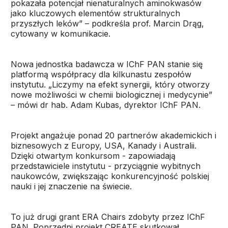
pokazała potencjał nienaturalnych aminokwasów
jako kluczowych elementów strukturalnych
przyszłych leków” – podkreśla prof. Marcin Drąg,
cytowany w komunikacie.
Nowa jednostka badawcza w IChF PAN stanie się
platformą współpracy dla kilkunastu zespołów
instytutu. „Liczymy na efekt synergii, który otworzy
nowe możliwości w chemii biologicznej i medycynie”
– mówi dr hab. Adam Kubas, dyrektor IChF PAN.
Projekt angażuje ponad 20 partnerów akademickich i
biznesowych z Europy, USA, Kanady i Australii.
Dzięki otwartym konkursom - zapowiadają
przedstawiciele instytutu - przyciągnie wybitnych
naukowców, zwiększając konkurencyjność polskiej
nauki i jej znaczenie na świecie.
To już drugi grant ERA Chairs zdobyty przez IChF
PAN. Poprzedni projekt CREATE skutkował