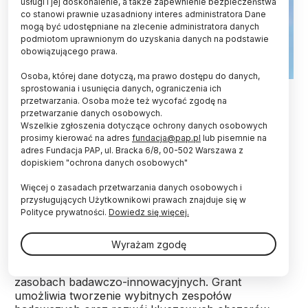
usługi i jej doskonalenie, a także zapewnienie bezpieczeństwa
co stanowi prawnie uzasadniony interes administratora Dane
mogą być udostępniane na zlecenie administratora danych
podmiotom uprawnionym do uzyskania danych na podstawie
obowiązującego prawa.
Osoba, której dane dotyczą, ma prawo dostępu do danych,
Fot. Adobe Stock
sprostowania i usunięcia danych, ograniczenia ich
przetwarzania. Osoba może też wycofać zgodę na
przetwarzanie danych osobowych.
Instytut Chemii Fizycznej PAN otrzymał 2,5 mln
Wszelkie zgłoszenia dotyczące ochrony danych osobowych
euro na realizację projektu PERFECTION. Grant
prosimy kierować na adres
fundacja@pap.pl
lub pisemnie na
Komisji Europejskiej ERA Chairs umożliwi tej
adres Fundacja PAP, ul. Bracka 6/8, 00-502 Warszawa z
instytucji utworzenie nowego ośrodka badań nad
dopiskiem "ochrona danych osobowych"
nienaturalnymi aminokwasami i ich
zastosowaniem w medycynie - informuje
Więcej o zasadach przetwarzania danych osobowych i
placówka.
przysługujących Użytkownikowi prawach znajduje się w
Polityce prywatności.
Dowiedz się więcej.
ERA Chairs to program Komisji Europejskiej w
Wyrażam zgodę
ramach Horyzontu Europa, którego celem jest
rozwój badań w regionach o ograniczonych
zasobach badawczo-innowacyjnych. Grant
umożliwia tworzenie wybitnych zespołów