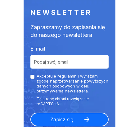
NEWSLETTER
Zapraszamy do zapisania się
do naszego newslettera
E-mail
Akceptuje
regulamin
i wyrażam
zgodę naprzetwarzanie powyższych
danych osobowych w celu
otrzymywania newslettera.