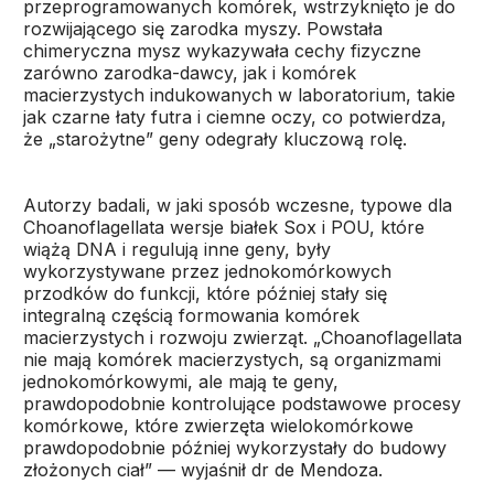
przeprogramowanych komórek, wstrzyknięto je do
rozwijającego się zarodka myszy. Powstała
chimeryczna mysz wykazywała cechy fizyczne
zarówno zarodka-dawcy, jak i komórek
macierzystych indukowanych w laboratorium, takie
jak czarne łaty futra i ciemne oczy, co potwierdza,
że „starożytne” geny odegrały kluczową rolę.
Autorzy badali, w jaki sposób wczesne, typowe dla
Choanoflagellata wersje białek Sox i POU, które
wiążą DNA i regulują inne geny, były
wykorzystywane przez jednokomórkowych
przodków do funkcji, które później stały się
integralną częścią formowania komórek
macierzystych i rozwoju zwierząt. „Choanoflagellata
nie mają komórek macierzystych, są organizmami
jednokomórkowymi, ale mają te geny,
prawdopodobnie kontrolujące podstawowe procesy
komórkowe, które zwierzęta wielokomórkowe
prawdopodobnie później wykorzystały do budowy
złożonych ciał” — wyjaśnił dr de Mendoza.