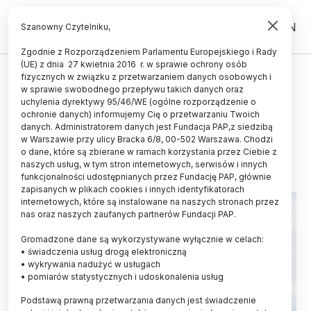
PL
EN
Szanowny Czytelniku,
Zgodnie z Rozporządzeniem Parlamentu Europejskiego i Rady
(UE) z dnia 27 kwietnia 2016 r. w sprawie ochrony osób
ŚWIAT
fizycznych w związku z przetwarzaniem danych osobowych i
w sprawie swobodnego przepływu takich danych oraz
Mysz na miarę możliwości
uchylenia dyrektywy 95/46/WE (ogólne rozporządzenie o
pierwotniaka
ochronie danych) informujemy Cię o przetwarzaniu Twoich
danych. Administratorem danych jest Fundacja PAP,z siedzibą
w Warszawie przy ulicy Bracka 6/8, 00-502 Warszawa. Chodzi
25.11.2024
aktualizacja: 25.11.2024
o dane, które są zbierane w ramach korzystania przez Ciebie z
2 minuty czytania
naszych usług, w tym stron internetowych, serwisów i innych
funkcjonalności udostępnianych przez Fundację PAP, głównie
zapisanych w plikach cookies i innych identyfikatorach
internetowych, które są instalowane na naszych stronach przez
nas oraz naszych zaufanych partnerów Fundacji PAP.
Gromadzone dane są wykorzystywane wyłącznie w celach:
• świadczenia usług drogą elektroniczną
• wykrywania nadużyć w usługach
• pomiarów statystycznych i udoskonalenia usług
Podstawą prawną przetwarzania danych jest świadczenie