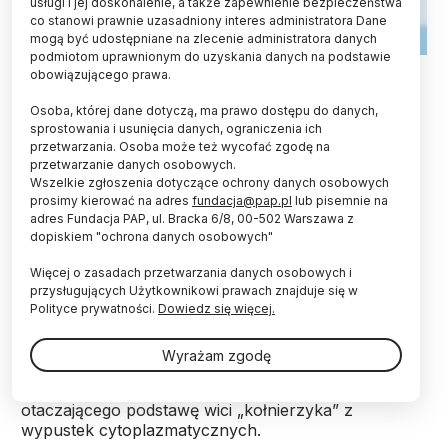
usługi i jej doskonalenie, a także zapewnienie bezpieczeństwa
co stanowi prawnie uzasadniony interes administratora Dane
mogą być udostępniane na zlecenie administratora danych
podmiotom uprawnionym do uzyskania danych na podstawie
Fot. Adobe Stock
obowiązującego prawa.
Udało się odtworzyć komórki macierzyste myszy
Osoba, której dane dotyczą, ma prawo dostępu do danych,
za pomocą genetycznych narzędzi typowych dla
sprostowania i usunięcia danych, ograniczenia ich
przetwarzania. Osoba może też wycofać zgodę na
pierwotniaków - informuje pismo „Nature
przetwarzanie danych osobowych.
Communications”.
Wszelkie zgłoszenia dotyczące ochrony danych osobowych
prosimy kierować na adres
fundacja@pap.pl
lub pisemnie na
adres Fundacja PAP, ul. Bracka 6/8, 00-502 Warszawa z
Dr Alex de Mendoza z Queen Mary University of
dopiskiem "ochrona danych osobowych"
London współpracował z badaczami z University of
Hong Kong, aby wykorzystać gen Sox znaleziony u
Więcej o zasadach przetwarzania danych osobowych i
wiciowców kołnierzykowych (Choanoflagellata).
przysługujących Użytkownikowi prawach znajduje się w
Polityce prywatności.
Dowiedz się więcej.
Choanoflagellata to jednokomórkowe organizmy
Wyrażam zgodę
żyjące w wodzie – pływają dzięki pojedynczej, długiej
wici i żywią się tym, co odfiltrują za pomocą
otaczającego podstawę wici „kołnierzyka” z
wypustek cytoplazmatycznych.