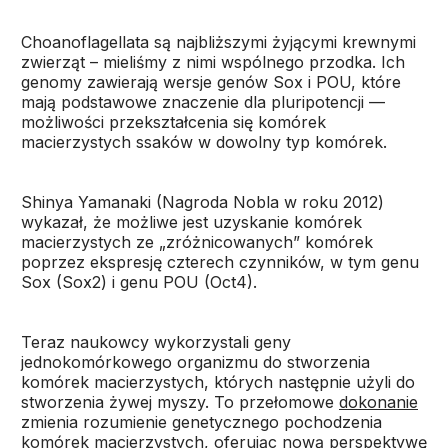
Choanoflagellata są najbliższymi żyjącymi krewnymi
zwierząt – mieliśmy z nimi wspólnego przodka. Ich
genomy zawierają wersje genów Sox i POU, które
mają podstawowe znaczenie dla pluripotencji —
możliwości przekształcenia się komórek
macierzystych ssaków w dowolny typ komórek.
Shinya Yamanaki (Nagroda Nobla w roku 2012)
wykazał, że możliwe jest uzyskanie komórek
macierzystych ze „zróżnicowanych” komórek
poprzez ekspresję czterech czynników, w tym genu
Sox (Sox2) i genu POU (Oct4).
Teraz naukowcy wykorzystali geny
jednokomórkowego organizmu do stworzenia
komórek macierzystych, których następnie użyli do
stworzenia żywej myszy. To przełomowe
dokonanie
zmienia rozumienie genetycznego pochodzenia
komórek macierzystych, oferując nową perspektywę