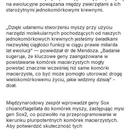
na ewolucyjne powiązania między zwierzętami a ich
starożytnymi jednokomórkowymi krewnymi.
„Dzięki udanemu stworzeniu myszy przy użyciu
narzędzi molekularnych pochodzących od naszych
jednokomórkowych krewnych jesteśmy świadkami
niezwykłej ciągłości funkcji w ciągu prawie miliarda
lat ewolucji” — powiedział dr de Mendoza. „Badanie
sugeruje, że kluczowe geny zaangażowane w
powstawanie komórek macierzystych mogły
powstać znacznie wcześniej niż same komórki
macierzyste, co być może pomogło utorować drogę
wielokomórkowemu życiu, jakie widzimy dzisiaj” -
doał.
Międzynarodowy zespół wprowadził geny Sox
choanoflagellata do komórek myszy, zastępując mysi
gen Sox2, co pozwoliło na przeprogramowanie w
kierunku pluripotentnych komórek macierzystych.
Aby potwierdzić skuteczność tych