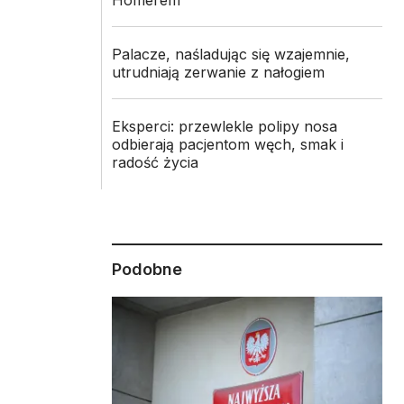
Homerem
Palacze, naśladując się wzajemnie,
utrudniają zerwanie z nałogiem
Eksperci: przewlekle polipy nosa
odbierają pacjentom węch, smak i
radość życia
Podobne