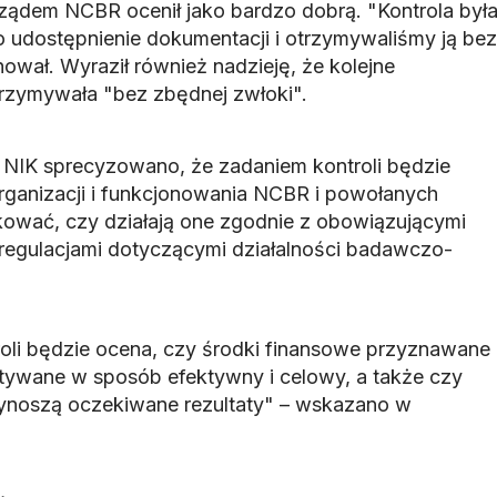
ądem NCBR ocenił jako bardzo dobrą. "Kontrola był
udostępnienie dokumentacji i otrzymywaliśmy ją bez
nował. Wyraził również nadzieję, że kolejne
rzymywała "bez zbędnej zwłoki".
 NIK sprecyzowano, że zadaniem kontroli będzie
ganizacji i funkcjonowania NCBR i powołanych
kować, czy działają one zgodnie z obowiązującymi
regulacjami dotyczącymi działalności badawczo-
li będzie ocena, czy środki finansowe przyznawane
ywane w sposób efektywny i celowy, a także czy
zynoszą oczekiwane rezultaty" – wskazano w