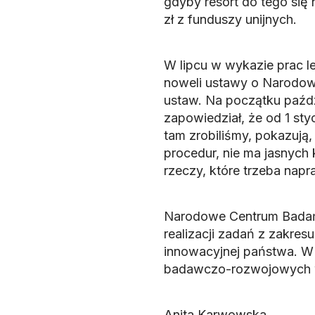
gdyby resort do tego się 
zł z funduszy unijnych.
W lipcu w wykazie prac le
noweli ustawy o Narodow
ustaw. Na początku paźdz
zapowiedział, że od 1 st
tam zrobiliśmy, pokazują, 
procedur, nie ma jasnych 
rzeczy, które trzeba napr
Narodowe Centrum Badań
realizacji zadań z zakres
innowacyjnej państwa. W 
badawczo-rozwojowych w 
Anita Karwowska