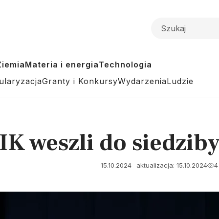
Ziemia
Materia i energia
Technologia
ularyzacja
Granty i Konkursy
Wydarzenia
Ludzie
IK weszli do siedzi
15.10.2024
aktualizacja: 15.10.2024
4