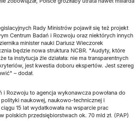
nie zobowiązał, Polsce groziłaby utrata nawet miliarda
gislacyjnych Rady Ministrów pojawił się też projekt
ym Centrum Badań i Rozwoju oraz niektórych innych
iernika minister nauki Dariusz Wieczorek
ycznia będzie nowa struktura NCBR. "Audyty, które
że ta instytucja źle działała: nie ma transparentnych
kryteriów, jest kwestia doboru ekspertów. Jest szereg
awić" – dodał.
 i Rozwoju to agencja wykonawcza powołana do
u polityki naukowej, naukowo-technicznej i
ciągu 15 lat wydatkowała na wsparcie prac
polskich przedsiębiorstwach ok. 70 mld zł. (PAP)