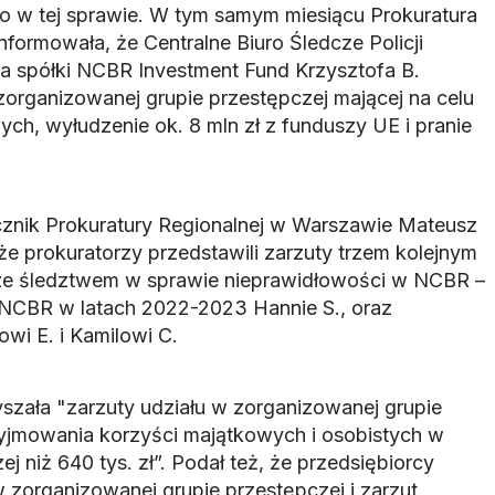
o w tej sprawie. W tym samym miesiącu Prokuratura
nformowała, że Centralne Biuro Śledcze Policji
a spółki NCBR Investment Fund Krzysztofa B.
zorganizowanej grupie przestępczej mającej na celu
ch, wyłudzenie ok. 8 mln zł z funduszy UE i pranie
cznik Prokuratury Regionalnej w Warszawie Mateusz
że prokuratorzy przedstawili zarzuty trzem kolejnym
e śledztwem w sprawie nieprawidłowości w NCBR –
 NCBR w latach 2022-2023 Hannie S., oraz
wi E. i Kamilowi C.
yszała "zarzuty udziału w zorganizowanej grupie
zyjmowania korzyści majątkowych i osobistych w
ej niż 640 tys. zł”. Podał też, że przedsiębiorcy
 w zorganizowanej grupie przestępczej i zarzut