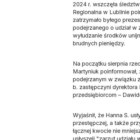
2024 r. wszczęła śledztw
Regionalna w Lublinie poi
zatrzymało byłego prezes
podejrzanego o udział w 
wyłudzanie środków unijny
brudnych pieniędzy.
Na początku sierpnia rze
Martyniuk poinformował, 
podejrzanym w związku z
b. zastępczyni dyrektora
przedsiębiorcom – Dawido
Wyjaśnił, że Hanna S. usł
przestępczej, a także pr
łącznej kwocie nie mniejsz
usłyszeli "zarzut udziału