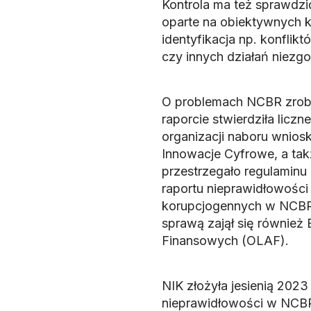
Kontrola ma też sprawdzi
oparte na obiektywnych k
identyfikacja np. konfli
czy innych działań niezg
O problemach NCBR zrobi
raporcie stwierdziła licz
organizacji naboru wnios
Innowacje Cyfrowe, a tak
przestrzegało regulaminu
raportu nieprawidłowoś
korupcjogennych w NCBR
sprawą zajął się również
Finansowych (OLAF).
NIK złożyła jesienią 2023
nieprawidłowości w NCBR