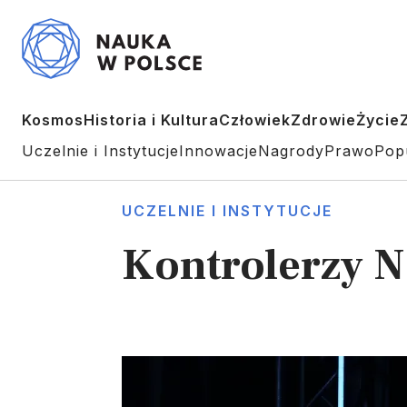
Kosmos
Historia i Kultura
Człowiek
Zdrowie
Życie
Uczelnie i Instytucje
Innowacje
Nagrody
Prawo
Pop
UCZELNIE I INSTYTUCJE
Kontrolerzy N