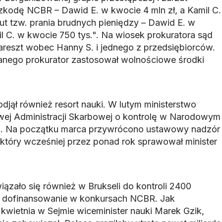
kodę NCBR – Dawid E. w kwocie 4 mln zł, a Kamil C.
ut tzw. prania brudnych pieniędzy – Dawid E. w
il C. w kwocie 750 tys.". Na wiosek prokuratora sąd
reszt wobec Hanny S. i jednego z przedsiębiorców.
anego prokurator zastosował wolnościowe środki
jął również resort nauki. W lutym ministerstwo
wej Administracji Skarbowej o kontrolę w Narodowym
u. Na początku marca przywrócono ustawowy nadzór
 który wcześniej przez ponad rok sprawował minister
ązało się również w Brukseli do kontroli 2400
y dofinansowanie w konkursach NCBR. Jak
kwietnia w Sejmie wiceminister nauki Marek Gzik,