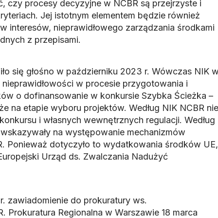
ć, czy procesy decyzyjne w NCBR są przejrzyste i
ryteriach. Jej istotnym elementem będzie również
któw interesów, nieprawidłowego zarządzania środkami
odnych z przepisami.
ło się głośno w październiku 2023 r. Wówczas NIK 
ne nieprawidłowości w procesie przygotowania i
ków o dofinansowanie w konkursie Szybka Ścieżka –
że na etapie wyboru projektów. Według NIK NCBR ni
 konkursu i własnych wewnętrznych regulacji. Według
ci wskazywały na występowanie mechanizmów
. Ponieważ dotyczyło to wydatkowania środków UE,
 Europejski Urząd ds. Zwalczania Nadużyć
 r. zawiadomienie do prokuratury ws.
. Prokuratura Regionalna w Warszawie 18 marca