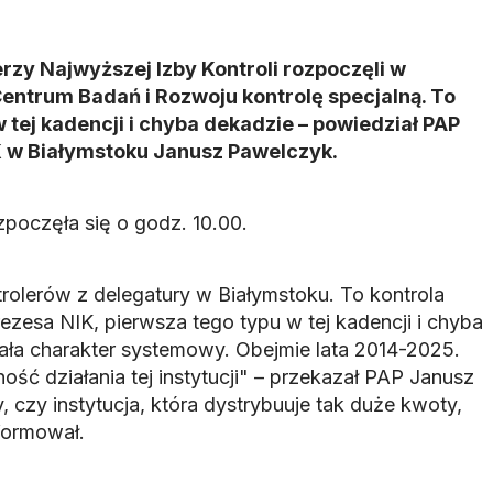
rzy Najwyższej Izby Kontroli rozpoczęli w
entrum Badań i Rozwoju kontrolę specjalną. To
 tej kadencji i chyba dekadzie – powiedział PAP
K w Białymstoku Janusz Pawelczyk.
zpoczęła się o godz. 10.00.
rolerów z delegatury w Białymstoku. To kontrola
rezesa NIK, pierwsza tego typu w tej kadencji i chyba
iała charakter systemowy. Obejmie lata 2014-2025.
ść działania tej instytucji" – przekazał PAP Janusz
czy instytucja, która dystrybuuje tak duże kwoty,
formował.