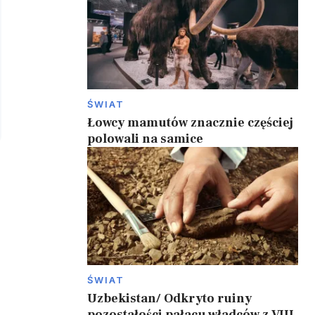
ŚWIAT
Łowcy mamutów znacznie częściej
polowali na samice
ŚWIAT
Uzbekistan/ Odkryto ruiny
pozostałości pałacu władców z VIII