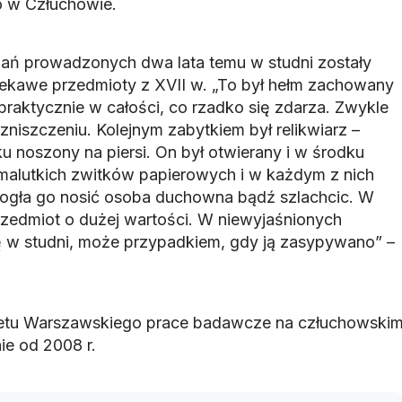
 w Człuchowie.
dań prowadzonych dwa lata temu w studni zostały
ekawe przedmioty z XVII w. „To był hełm zachowany
praktycznie w całości, co rzadko się zdarza. Zwykle
 zniszczeniu. Kolejnym zabytkiem był relikwiarz –
u noszony na piersi. On był otwierany i w środku
malutkich zwitków papierowych i w każdym z nich
 Mogła go nosić osoba duchowna bądź szlachcic. W
rzedmiot o dużej wartości. W niewyjaśnionych
ię w studni, może przypadkiem, gdy ją zasypywano” –
etu Warszawskiego prace badawcze na człuchowski
e od 2008 r.