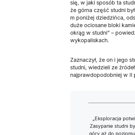
się, w jaki sposób ta stu
że górna część studni był
m poniżej dziedzińca, ods
duże ociosane bloki kami
okrąg w studni” – powied
wykopaliskach.
Zaznaczył, że on i jego 
studni, wiedzieli ze źróde
najprawdopodobniej w II p
„Eksploracja potwi
Zasypanie studni b
góry aż do poziomu