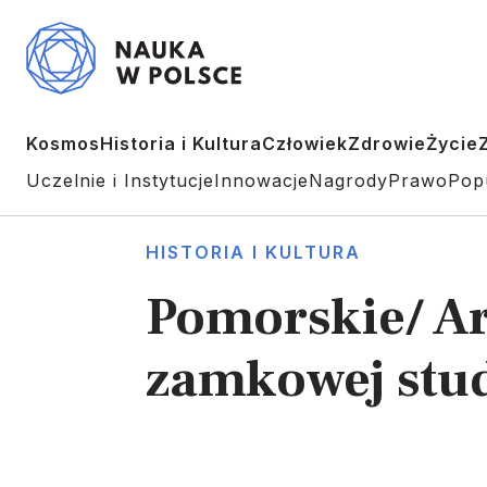
Kosmos
Historia i Kultura
Człowiek
Zdrowie
Życie
Uczelnie i Instytucje
Innowacje
Nagrody
Prawo
Pop
HISTORIA I KULTURA
Pomorskie/ Ar
zamkowej stud