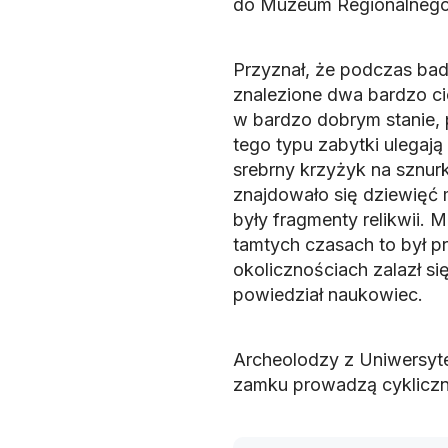
do Muzeum Regionalnego
Przyznał, że podczas ba
znalezione dwa bardzo ci
w bardzo dobrym stanie, 
tego typu zabytki ulegają
srebrny krzyżyk na sznurk
znajdowało się dziewięć 
były fragmenty relikwii.
tamtych czasach to był p
okolicznościach zalazł s
powiedział naukowiec.
Archeolodzy z Uniwersyt
zamku prowadzą cykliczni