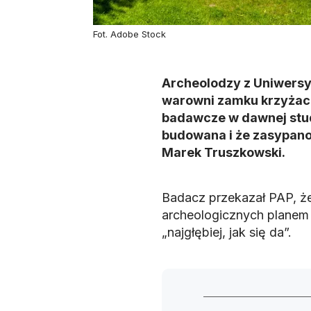
Fot. Adobe Stock
Archeolodzy z Uniwersy
warowni zamku krzyżac
badawcze w dawnej studn
budowana i że zasypano 
Marek Truszkowski.
Badacz przekazał PAP, ż
archeologicznych planem 
„najgłębiej, jak się da”.