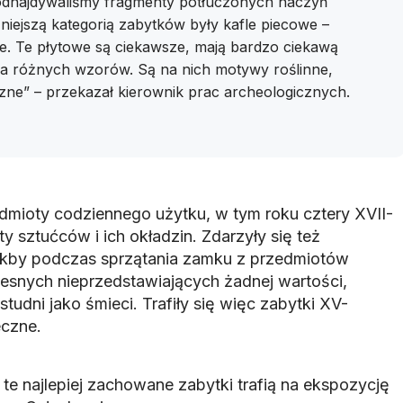
odnajdywaliśmy fragmenty potłuczonych naczyń
czniejszą kategorią zabytków były kafle piecowe –
e. Te płytowe są ciekawsze, mają bardzo ciekawą
ka różnych wzorów. Są na nich motywy roślinne,
zne” – przekazał kierownik prac archeologicznych.
edmioty codziennego użytku, w tym roku cztery XVII-
 sztućców i ich okładzin. Zdarzyły się też
jakby podczas sprzątania zamku z przedmiotów
esnych nieprzedstawiających żadnej wartości,
tudni jako śmieci. Trafiły się więc zabytki XV-
eczne.
te najlepiej zachowane zabytki trafią na ekspozycję