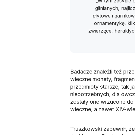
„W tym zasypie 
glinianych, najli
płytowe i garnkow
ornamentykę, kil
zwierzęce, heraldyc
Badacze znaleźli też prz
wieczne monety, fragmenty
przedmioty starsze, tak 
niepotrzebnych, dla ówcz
zostały one wrzucone do s
wieczne, a nawet XIV-wi
Truszkowski zapewnił, że 