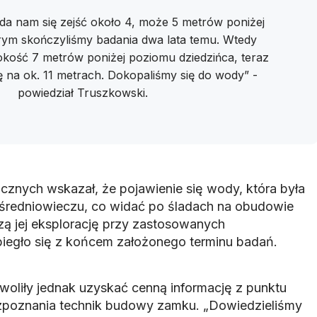
uda nam się zejść około 4, może 5 metrów poniżej
rym skończyliśmy badania dwa lata temu. Wtedy
okość 7 metrów poniżej poziomu dziedzińca, teraz
ę na ok. 11 metrach. Dokopaliśmy się do wody” -
powiedział Truszkowski.
cznych wskazał, że pojawienie się wody, która była
 średniowieczu, co widać po śladach na obudowie
szą jej eksplorację przy zastosowanych
zbiegło się z końcem założonego terminu badań.
oliły jednak uzyskać cenną informację z punktu
zpoznania technik budowy zamku. „Dowiedzieliśmy