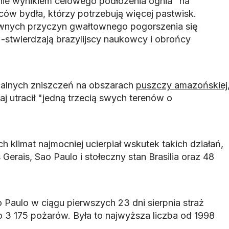
ie wynikiem celowego podłożenia ognia "na
ców bydła, którzy potrzebują więcej pastwisk.
ównych przyczyn gwałtownego pogorszenia się
 -stwierdzają brazylijscy naukowcy i obrońcy
alnych zniszczeń na obszarach
puszczy amazońskiej
kraj utracił "jedną trzecią swych terenów o
h klimat najmocniej ucierpiał wskutek takich działań,
Gerais, Sao Paulo i stołeczny stan Brasilia oraz 48
 Paulo w ciągu pierwszych 23 dni sierpnia straż
3 175 pożarów. Była to najwyższa liczba od 1998