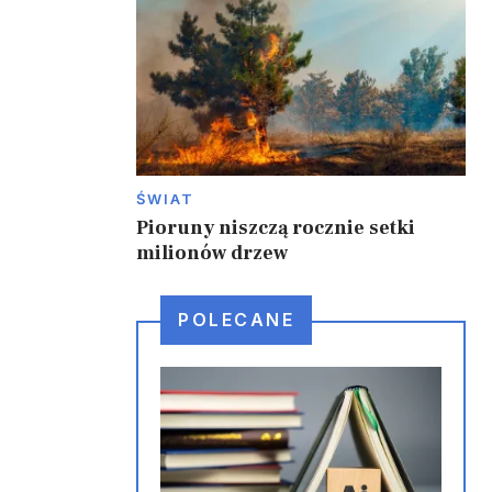
ŚWIAT
Pioruny niszczą rocznie setki
milionów drzew
POLECANE