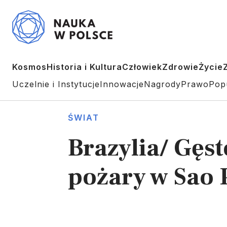
Kosmos
Historia i Kultura
Człowiek
Zdrowie
Życie
Uczelnie i Instytucje
Innowacje
Nagrody
Prawo
Pop
ŚWIAT
Brazylia/ Gęs
pożary w Sao 