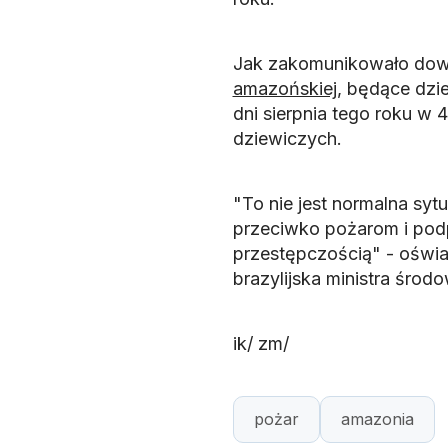
Jak zakomunikowało dowód
amazońskiej
, będące dzi
dni sierpnia tego roku w
dziewiczych.
"To nie jest normalna sy
przeciwko pożarom i pod
przestępczością" - oświa
brazylijska ministra środ
ik/ zm/
pożar
amazonia