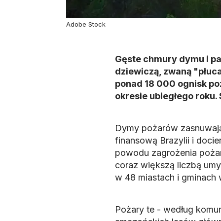
Adobe Stock
Gęste chmury dymu i pa
dziewiczą, zwaną "płuca
ponad 18 000 ognisk po
okresie ubiegłego roku.
Dymy pożarów zasnuwają 
finansową Brazylii i docie
powodu zagrożenia pożar
coraz większą liczbą umyś
w 48 miastach i gminach 
Pożary te - według komuni