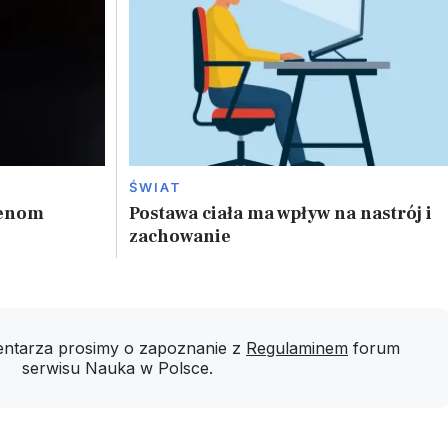
ŚWIAT
genom
Postawa ciała ma wpływ na nastrój i
zachowanie
ntarza prosimy o zapoznanie z
Regulaminem
forum
serwisu Nauka w Polsce.