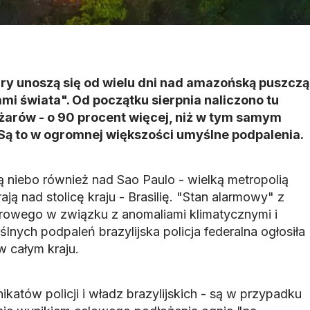
ry unoszą się od wielu dni nad amazońską puszczą
mi świata". Od początku sierpnia naliczono tu
żarów - o 90 procent więcej, niż w tym samym
 Są to w ogromnej większości umyślne podpalenia.
niebo również nad Sao Paulo - wielką metropolią
rają nad stolicę kraju - Brasilię. "Stan alarmowy" z
owego w związku z anomaliami klimatycznymi i
lnych podpaleń brazylijska policja federalna ogłosiła
w całym kraju.
katów policji i władz brazylijskich - są w przypadku