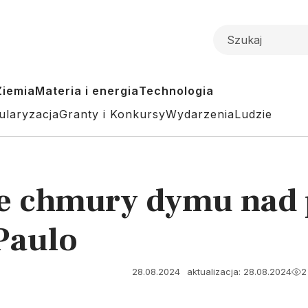
Ziemia
Materia i energia
Technologia
ularyzacja
Granty i Konkursy
Wydarzenia
Ludzie
te chmury dymu nad
Paulo
28.08.2024
aktualizacja: 28.08.2024
2