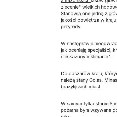
amazońskich
lasów główn
zlecenie" wielkich hodow
Stanowią one jedną z gł
jakości powietrza w kraju
przyrody.
W następstwie nieodwrac
jak oceniają specjaliści, 
nieskażonym klimacie".
Do obszarów kraju, któryc
należą stany Goias, Minas 
brazylijskich miast.
W samym tylko stanie Sao
pożarna była wzywana do 
roku.