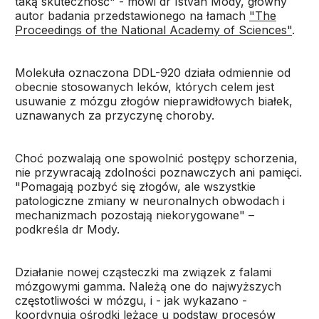
taką skuteczność" - mówi dr Istvan Mody, główny
autor badania przedstawionego na łamach
"The
Proceedings of the National Academy of Sciences"
.
Molekuła oznaczona DDL-920 działa odmiennie od
obecnie stosowanych leków, których celem jest
usuwanie z mózgu złogów nieprawidłowych białek,
uznawanych za przyczynę choroby.
Choć pozwalają one spowolnić postępy schorzenia,
nie przywracają zdolności poznawczych ani pamięci.
"Pomagają pozbyć się złogów, ale wszystkie
patologiczne zmiany w neuronalnych obwodach i
mechanizmach pozostają niekorygowane" –
podkreśla dr Mody.
Działanie nowej cząsteczki ma związek z falami
mózgowymi gamma. Należą one do najwyższych
częstotliwości w mózgu, i - jak wykazano -
koordynują ośrodki leżące u podstaw procesów