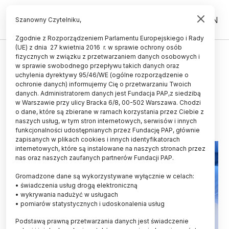
PL
EN
Szanowny Czytelniku,
Zgodnie z Rozporządzeniem Parlamentu Europejskiego i Rady
(UE) z dnia 27 kwietnia 2016 r. w sprawie ochrony osób
ŚWIAT
fizycznych w związku z przetwarzaniem danych osobowych i
w sprawie swobodnego przepływu takich danych oraz
Udało się przywrócić pamięć
uchylenia dyrektywy 95/46/WE (ogólne rozporządzenie o
myszom z chorobą Alzheimera
ochronie danych) informujemy Cię o przetwarzaniu Twoich
danych. Administratorem danych jest Fundacja PAP,z siedzibą
w Warszawie przy ulicy Bracka 6/8, 00-502 Warszawa. Chodzi
15.08.2024
aktualizacja: 15.08.2024
o dane, które są zbierane w ramach korzystania przez Ciebie z
2 minuty czytania
naszych usług, w tym stron internetowych, serwisów i innych
funkcjonalności udostępnianych przez Fundację PAP, głównie
zapisanych w plikach cookies i innych identyfikatorach
internetowych, które są instalowane na naszych stronach przez
nas oraz naszych zaufanych partnerów Fundacji PAP.
Gromadzone dane są wykorzystywane wyłącznie w celach:
• świadczenia usług drogą elektroniczną
• wykrywania nadużyć w usługach
• pomiarów statystycznych i udoskonalenia usług
Podstawą prawną przetwarzania danych jest świadczenie