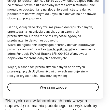
usługi i jej doskonalenie, a także zapewnienie bezpieczeństwa
co stanowi prawnie uzasadniony interes administratora Dane
mogą być udostępniane na zlecenie administratora danych
podmiotom uprawnionym do uzyskania danych na podstawie
Fot. Adobe Stock
obowiązującego prawa.
Naukowcy odkryli cząsteczkę, która - podana
Osoba, której dane dotyczą, ma prawo dostępu do danych,
myszom z odpowiednikiem choroby Alzheimera -
sprostowania i usunięcia danych, ograniczenia ich
przetwarzania. Osoba może też wycofać zgodę na
zamiast usuwać złogi wadliwych białek,
przetwarzanie danych osobowych.
przywróciła pracę ośrodków związanych z
Wszelkie zgłoszenia dotyczące ochrony danych osobowych
pamięcią. Jeśli podobnie zadziała u ludzi, może to
prosimy kierować na adres
fundacja@pap.pl
lub pisemnie na
oznaczać szansę na nowe podejście do terapii
adres Fundacja PAP, ul. Bracka 6/8, 00-502 Warszawa z
także innych chorób - sugerują badacze.
dopiskiem "ochrona danych osobowych"
Więcej o zasadach przetwarzania danych osobowych i
Zespół z University of California, Los Angeles opisał
przysługujących Użytkownikowi prawach znajduje się w
cząsteczkę, z której pomocą udało się przywrócić
Polityce prywatności.
Dowiedz się więcej.
działanie pamięci i funkcje poznawcze myszy z
odpowiednikiem choroby Alzheimera.
Wyrażam zgodę
"Na rynku ani w laboratoriach badawczych
naprawdę nie ma nic podobnego, co wykazałoby