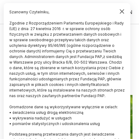
PL
EN
Szanowny Czytelniku,
Zgodnie z Rozporządzeniem Parlamentu Europejskiego i Rady
(UE) z dnia 27 kwietnia 2016 r. w sprawie ochrony osób
ŻYCIE
fizycznych w związku z przetwarzaniem danych osobowych i
w sprawie swobodnego przepływu takich danych oraz
Łódź/ Błękitne motyle z Amazonii
uchylenia dyrektywy 95/46/WE (ogólne rozporządzenie o
w Palmiarni; niezwykły pokaz
ochronie danych) informujemy Cię o przetwarzaniu Twoich
danych. Administratorem danych jest Fundacja PAP,z siedzibą
przekształcania się poczwarki
w Warszawie przy ulicy Bracka 6/8, 00-502 Warszawa. Chodzi
o dane, które są zbierane w ramach korzystania przez Ciebie z
30.07.2024
aktualizacja: 30.07.2024
naszych usług, w tym stron internetowych, serwisów i innych
2 minuty czytania
funkcjonalności udostępnianych przez Fundację PAP, głównie
zapisanych w plikach cookies i innych identyfikatorach
internetowych, które są instalowane na naszych stronach przez
nas oraz naszych zaufanych partnerów Fundacji PAP.
Gromadzone dane są wykorzystywane wyłącznie w celach:
• świadczenia usług drogą elektroniczną
• wykrywania nadużyć w usługach
• pomiarów statystycznych i udoskonalenia usług
Podstawą prawną przetwarzania danych jest świadczenie