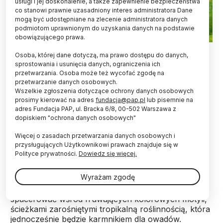
usługi i jej doskonalenie, a także zapewnienie bezpieczeństwa
co stanowi prawnie uzasadniony interes administratora Dane
mogą być udostępniane na zlecenie administratora danych
podmiotom uprawnionym do uzyskania danych na podstawie
obowiązującego prawa.
Fot. Adobe Stock
Osoba, której dane dotyczą, ma prawo dostępu do danych,
sprostowania i usunięcia danych, ograniczenia ich
Palmiarnia w Łodzi przez cały sierpień będzie
przetwarzania. Osoba może też wycofać zgodę na
prezentować żywe motyle z różnych części
przetwarzanie danych osobowych.
świata. Specjalnie dla nich przygotowano w
Wszelkie zgłoszenia dotyczące ochrony danych osobowych
palmiarni pomieszczenie, w którym odtworzono
prosimy kierować na adres
fundacja@pap.pl
lub pisemnie na
specyficzny klimat Ameryki Środkowej.
adres Fundacja PAP, ul. Bracka 6/8, 00-502 Warszawa z
dopiskiem "ochrona danych osobowych"
Zgromadzono tam też gatunki roślin, których
nektar stanowi pokarm dla motyli.
Więcej o zasadach przetwarzania danych osobowych i
przysługujących Użytkownikowi prawach znajduje się w
Polityce prywatności.
Dowiedz się więcej.
Wystawa żywych motyli w Palmiarni w Łodzi (Park
Źródliska, Piłsudskiego 61) trwać będzie przez cały
Wyrażam zgodę
sierpień. Począwszy od 1 sierpnia od wtorku do
niedzieli w godz. 10-18 w Palmiarni będzie można
spacerować wśród fruwających kolorowych motyli,
ścieżkami zarośniętymi tropikalną roślinnością, która
jednocześnie będzie karmnikiem dla owadów.