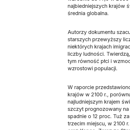
najbiedniejszych krajów ś
średnia globalna.
Autorzy dokumentu szacują
starszych przewyższy licz
niektórych krajach imigr
liczby ludności. Twierdz
tym równość płci i wzmoc
wzrostowi populacji.
W raporcie przedstawiono
krajów w 2100 r., porównu
najludniejszym krajem świ
szczyt prognozowany na o
spadnie o 12 proc. Tuż za
trzecim miejscu, w 2100 r