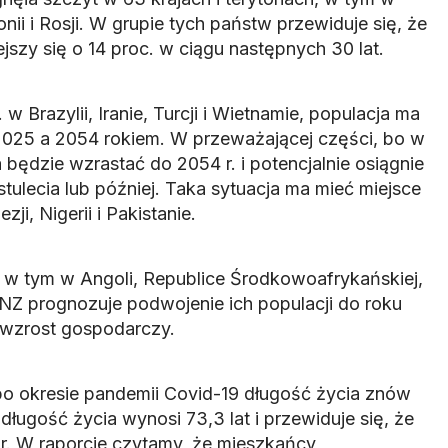
ii i Rosji. W grupie tych państw przewiduje się, że
jszy się o 14 proc. w ciągu następnych 30 lat.
 w Brazylii, Iranie, Turcji i Wietnamie, populacja ma
2025 a 2054 rokiem. W przeważającej części, bo w
będzie wzrastać do 2054 r. i potencjalnie osiągnie
stulecia lub później. Taka sytuacja ma mieć miejsce
ji, Nigerii i Pakistanie.
 w tym w Angoli, Republice Środkowoafrykańskiej,
 ONZ prognozuje podwojenie ich populacji do roku
 wzrost gospodarczy.
o okresie pandemii Covid-19 długość życia znów
długość życia wynosi 73,3 lat i przewiduje się, że
r. W raporcie czytamy, że mieszkańcy