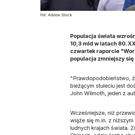
Fot. Adobe Stock
Populacja świata wzrośn
10,3 mld w latach 80. 
czwartek raporcie "Worl
populacja zmniejszy się
"Prawdopodobieństwo, że 
bieżącym stuleciu jest d
John Wilmoth, jeden z au
Wcześniejsze, niż przewi
wiąże się m.in. z niższy
ludnych krajach świata. 