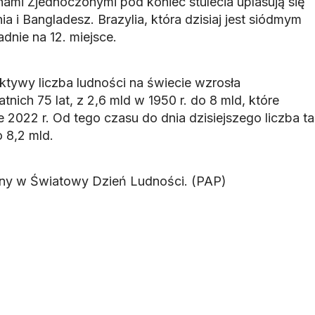
nami Zjednoczonymi pod koniec stulecia uplasują się
ia i Bangladesz. Brazylia, która dzisiaj jest siódmym
dnie na 12. miejsce.
ktywy liczba ludności na świecie wzrosła
nich 75 lat, z 2,6 mld w 1950 r. do 8 mld, które
2022 r. Od tego czasu do dnia dzisiejszego liczba ta
o 8,2 mld.
any w Światowy Dzień Ludności. (PAP)