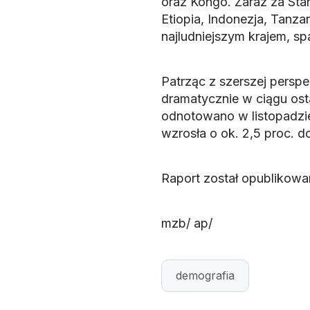
oraz Kongo. Zaraz za Sta
Etiopia, Indonezja, Tanzan
najludniejszym krajem, spa
Patrząc z szerszej perspe
dramatycznie w ciągu ostat
odnotowano w listopadzie 
wzrosła o ok. 2,5 proc. d
Raport został opublikow
mzb/ ap/
demografia