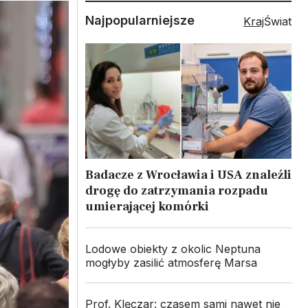
Najpopularniejsze
Kraj
Świat
Badacze z Wrocławia i USA znaleźli
drogę do zatrzymania rozpadu
umierającej komórki
Lodowe obiekty z okolic Neptuna
mogłyby zasilić atmosferę Marsa
Prof. Klęczar: czasem sami nawet nie