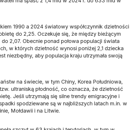
ywateli ma spaść z 1,4 mld w 2024 r. do 633 mld w
okiem 1990 a 2024 światowy współczynnik dzietności
kobietę do 2,25. Oczekuje się, że między bieżącym
 do 2,07. Obecnie ponad połowa populacji świata
ach, w których dzietność wynosi poniżej 2,1 dziecka
est niezbędny, aby populacja kraju utrzymała swoją
państw na świecie, w tym Chiny, Korea Południowa,
tzw. ultraniską płodność, co oznacza, że dzietność
etę. Jeśli utrzymają się silne trendy emigracyjne i
spadki spodziewane są w najbliższych latach m.in. w
nie, Mołdawii i na Litwie.
nęła szczyt w 63 krajach i terytoriach, w tym w