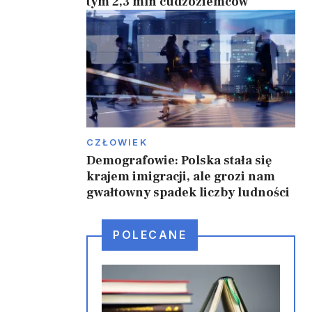
tym 2,3 mln cudzoziemców
CZŁOWIEK
Demografowie: Polska stała się
krajem imigracji, ale grozi nam
gwałtowny spadek liczby ludności
POLECANE