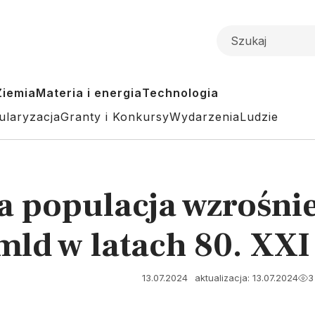
Ziemia
Materia i energia
Technologia
ularyzacja
Granty i Konkursy
Wydarzenia
Ludzie
 populacja wzrośnie
 mld w latach 80. XX
13.07.2024
aktualizacja: 13.07.2024
3