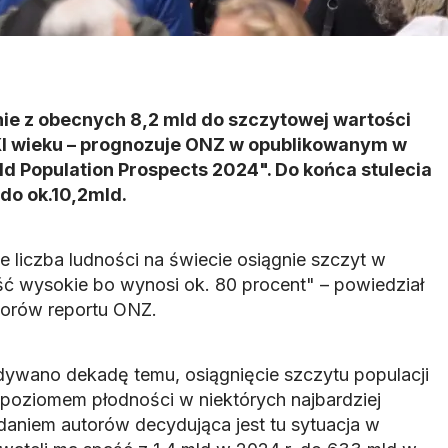
ie z obecnych 8,2 mld do szczytowej wartości
XXI wieku – prognozuje ONZ w opublikowanym w
d Population Prospects 2024". Do końca stulecia
 do ok.10,2mld.
liczba ludności na świecie osiągnie szczyt w
ość wysokie bo wynosi ok. 80 procent" – powiedział
torów reportu ONZ.
dywano dekadę temu, osiągnięcie szczytu populacji
m poziomem płodności w niektórych najbardziej
Zdaniem autorów decydująca jest tu sytuacja w