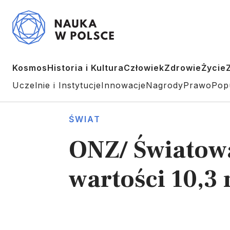
Kosmos
Historia i Kultura
Człowiek
Zdrowie
Życie
Uczelnie i Instytucje
Innowacje
Nagrody
Prawo
Pop
ŚWIAT
ONZ/ Światowa
wartości 10,3