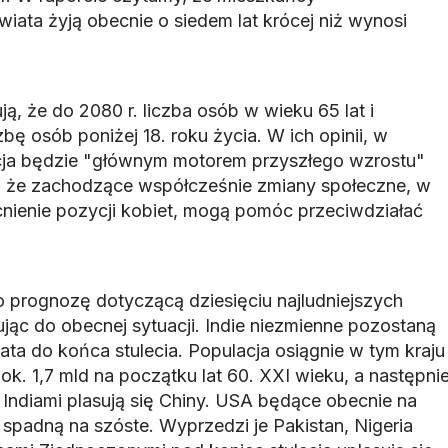
wiata żyją obecnie o siedem lat krócej niż wynosi
, że do 2080 r. liczba osób w wieku 65 lat i
bę osób poniżej 18. roku życia. W ich opinii, w
acja będzie "głównym motorem przyszłego wzrostu"
ą, że zachodzące współcześnie zmiany społeczne, w
nienie pozycji kobiet, mogą pomóc przeciwdziałać
 prognozę dotyczącą dziesięciu najludniejszych
jąc do obecnej sytuacji. Indie niezmienne pozostaną
ata do końca stulecia. Populacja osiągnie w tym kraju
k. 1,7 mld na początku lat 60. XXI wieku, a następni
 Indiami plasują się Chiny. USA będące obecnie na
. spadną na szóste. Wyprzedzi je Pakistan, Nigeria