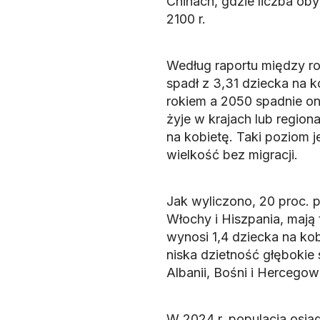
Chinach, gdzie liczba ob
2100 r.
Według raportu między r
spadł z 3,31 dziecka na 
rokiem a 2050 spadnie on
żyje w krajach lub region
na kobietę. Taki poziom j
wielkość bez migracji.
Jak wyliczono, 20 proc. 
Włochy i Hiszpania, mają 
wynosi 1,4 dziecka na kobi
niska dzietność głębokie 
Albanii, Bośni i Hercegowi
W 2024 r. populacja osiąg