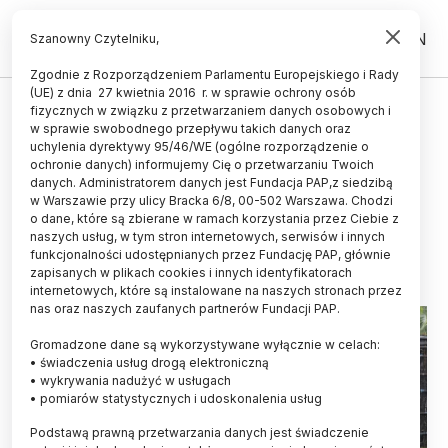
PL
EN
Szanowny Czytelniku,
Zgodnie z Rozporządzeniem Parlamentu Europejskiego i Rady
(UE) z dnia 27 kwietnia 2016 r. w sprawie ochrony osób
ŚWIAT
fizycznych w związku z przetwarzaniem danych osobowych i
w sprawie swobodnego przepływu takich danych oraz
Cyklon Freddy został oficjalnie
uchylenia dyrektywy 95/46/WE (ogólne rozporządzenie o
najdłuższym cyklonem w historii
ochronie danych) informujemy Cię o przetwarzaniu Twoich
danych. Administratorem danych jest Fundacja PAP,z siedzibą
pomiarów
w Warszawie przy ulicy Bracka 6/8, 00-502 Warszawa. Chodzi
o dane, które są zbierane w ramach korzystania przez Ciebie z
03.07.2024
aktualizacja: 03.07.2024
naszych usług, w tym stron internetowych, serwisów i innych
2 minuty czytania
funkcjonalności udostępnianych przez Fundację PAP, głównie
zapisanych w plikach cookies i innych identyfikatorach
internetowych, które są instalowane na naszych stronach przez
nas oraz naszych zaufanych partnerów Fundacji PAP.
Gromadzone dane są wykorzystywane wyłącznie w celach:
• świadczenia usług drogą elektroniczną
• wykrywania nadużyć w usługach
• pomiarów statystycznych i udoskonalenia usług
Podstawą prawną przetwarzania danych jest świadczenie