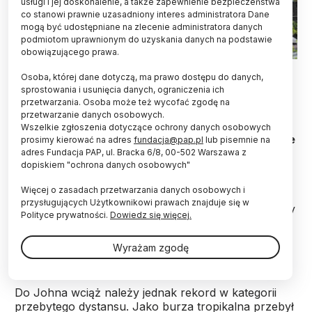
usługi i jej doskonalenie, a także zapewnienie bezpieczeństwa
co stanowi prawnie uzasadniony interes administratora Dane
mogą być udostępniane na zlecenie administratora danych
podmiotom uprawnionym do uzyskania danych na podstawie
obowiązującego prawa.
12.03.2023 EPA/ANDRE CATUEIRA
Osoba, której dane dotyczą, ma prawo dostępu do danych,
sprostowania i usunięcia danych, ograniczenia ich
Cyklon Freddy, który na przełomie lutego i marca
przetwarzania. Osoba może też wycofać zgodę na
2023 roku siał spustoszenie w południowej części
przetwarzanie danych osobowych.
Afryki, został uznany za najdłużej utrzymujący się
Wszelkie zgłoszenia dotyczące ochrony danych osobowych
cyklon tropikalny w historii pomiarów – ogłosiła we
prosimy kierować na adres
fundacja@pap.pl
lub pisemnie na
wtorek Światowa Organizacja Meteorologiczna
adres Fundacja PAP, ul. Bracka 6/8, 00-502 Warszawa z
dopiskiem "ochrona danych osobowych"
(WMO), agencja ONZ z siedzibą w Genewie.
Więcej o zasadach przetwarzania danych osobowych i
przysługujących Użytkownikowi prawach znajduje się w
Status Freddy’ego utrzymywał się na poziomie burzy
Polityce prywatności.
Dowiedz się więcej.
tropikalnej lub wyższym przez 36 dni, co oznacza,
że o ponad sześć dni pobił rekord należący do
Wyrażam zgodę
cyklonu John z 1994 roku.
Do Johna wciąż należy jednak rekord w kategorii
przebytego dystansu. Jako burza tropikalna przebył