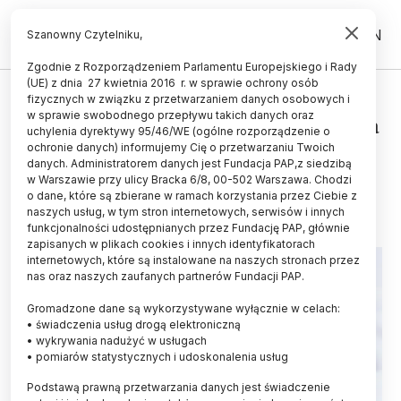
PL
EN
Szanowny Czytelniku,
Zgodnie z Rozporządzeniem Parlamentu Europejskiego i Rady
(UE) z dnia 27 kwietnia 2016 r. w sprawie ochrony osób
ZDROWIE
fizycznych w związku z przetwarzaniem danych osobowych i
w sprawie swobodnego przepływu takich danych oraz
Eksperci: czeka nas epidemia raka
uchylenia dyrektywy 95/46/WE (ogólne rozporządzenie o
wątroby; możemy temu zapobiec
ochronie danych) informujemy Cię o przetwarzaniu Twoich
danych. Administratorem danych jest Fundacja PAP,z siedzibą
w Warszawie przy ulicy Bracka 6/8, 00-502 Warszawa. Chodzi
29.05.2024
aktualizacja: 29.05.2024
o dane, które są zbierane w ramach korzystania przez Ciebie z
5 minut czytania
naszych usług, w tym stron internetowych, serwisów i innych
funkcjonalności udostępnianych przez Fundację PAP, głównie
zapisanych w plikach cookies i innych identyfikatorach
internetowych, które są instalowane na naszych stronach przez
nas oraz naszych zaufanych partnerów Fundacji PAP.
Gromadzone dane są wykorzystywane wyłącznie w celach:
• świadczenia usług drogą elektroniczną
• wykrywania nadużyć w usługach
• pomiarów statystycznych i udoskonalenia usług
Podstawą prawną przetwarzania danych jest świadczenie