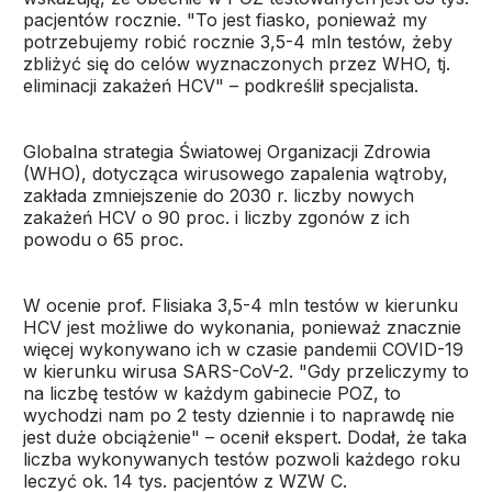
pacjentów rocznie. "To jest fiasko, ponieważ my
potrzebujemy robić rocznie 3,5-4 mln testów, żeby
zbliżyć się do celów wyznaczonych przez WHO, tj.
eliminacji zakażeń HCV" – podkreślił specjalista.
Globalna strategia Światowej Organizacji Zdrowia
(WHO), dotycząca wirusowego zapalenia wątroby,
zakłada zmniejszenie do 2030 r. liczby nowych
zakażeń HCV o 90 proc. i liczby zgonów z ich
powodu o 65 proc.
W ocenie prof. Flisiaka 3,5-4 mln testów w kierunku
HCV jest możliwe do wykonania, ponieważ znacznie
więcej wykonywano ich w czasie pandemii COVID-19
w kierunku wirusa SARS-CoV-2. "Gdy przeliczymy to
na liczbę testów w każdym gabinecie POZ, to
wychodzi nam po 2 testy dziennie i to naprawdę nie
jest duże obciążenie" – ocenił ekspert. Dodał, że taka
liczba wykonywanych testów pozwoli każdego roku
leczyć ok. 14 tys. pacjentów z WZW C.