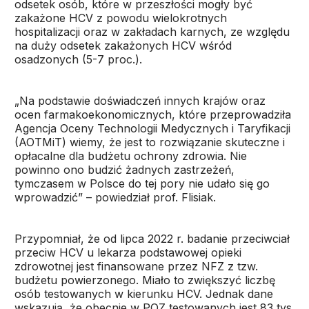
odsetek osób, które w przeszłości mogły być
zakażone HCV z powodu wielokrotnych
hospitalizacji oraz w zakładach karnych, ze względu
na duży odsetek zakażonych HCV wśród
osadzonych (5-7 proc.).
„Na podstawie doświadczeń innych krajów oraz
ocen farmakoekonomicznych, które przeprowadziła
Agencja Oceny Technologii Medycznych i Taryfikacji
(AOTMiT) wiemy, że jest to rozwiązanie skuteczne i
opłacalne dla budżetu ochrony zdrowia. Nie
powinno ono budzić żadnych zastrzeżeń,
tymczasem w Polsce do tej pory nie udało się go
wprowadzić” – powiedział prof. Flisiak.
Przypomniał, że od lipca 2022 r. badanie przeciwciał
przeciw HCV u lekarza podstawowej opieki
zdrowotnej jest finansowane przez NFZ z tzw.
budżetu powierzonego. Miało to zwiększyć liczbę
osób testowanych w kierunku HCV. Jednak dane
wskazują, że obecnie w POZ testowanych jest 83 tys.