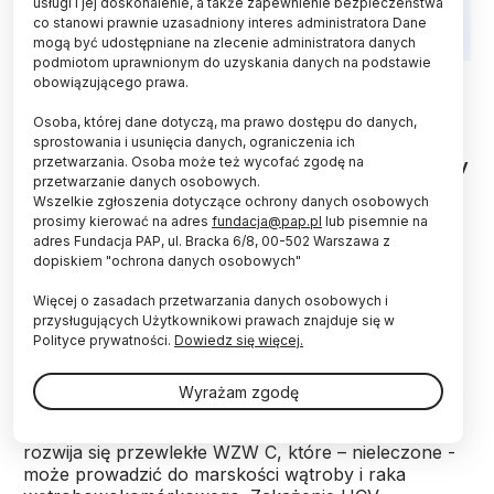
usługi i jej doskonalenie, a także zapewnienie bezpieczeństwa
co stanowi prawnie uzasadniony interes administratora Dane
mogą być udostępniane na zlecenie administratora danych
podmiotom uprawnionym do uzyskania danych na podstawie
Fot. Adobe Stock
obowiązującego prawa.
Czeka nas epidemia zachorowań na marskość
Osoba, której dane dotyczą, ma prawo dostępu do danych,
wątroby i raka wątrobowokomórkowego; ma to
sprostowania i usunięcia danych, ograniczenia ich
przetwarzania. Osoba może też wycofać zgodę na
związek z zakażeniami wirusem zapalenia wątroby
przetwarzanie danych osobowych.
typu C – alarmują eksperci. Epidemię można
Wszelkie zgłoszenia dotyczące ochrony danych osobowych
powstrzymać tylko wprowadzając badania
prosimy kierować na adres
fundacja@pap.pl
lub pisemnie na
przesiewowe w kierunku zakażenia HCV –
adres Fundacja PAP, ul. Bracka 6/8, 00-502 Warszawa z
oceniają.
dopiskiem "ochrona danych osobowych"
Więcej o zasadach przetwarzania danych osobowych i
Wirusowe zapalenie wątroby typu C (WZW C) jest
przysługujących Użytkownikowi prawach znajduje się w
wywołane przez wirusa HCV (wirus zapalenia
Polityce prywatności.
Dowiedz się więcej.
wątroby typu C). Do zakażenia nim dochodzi w
wyniku przerwania ciągłości tkanek i kontakt z krwią
Wyrażam zgodę
lub zanieczyszczonymi nią płynami ustrojowymi
osoby zakażonej. U większości zakażonych osób
rozwija się przewlekłe WZW C, które – nieleczone -
może prowadzić do marskości wątroby i raka