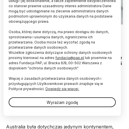
usługi i jej doskonalenie, a także zapewnienie bezpieczeństwa
co stanowi prawnie uzasadniony interes administratora Dane
mogą być udostępniane na zlecenie administratora danych
podmiotom uprawnionym do uzyskania danych na podstawie
obowiązującego prawa.
Fot. Adobe Stock
Osoba, której dane dotyczą, ma prawo dostępu do danych,
sprostowania i usunięcia danych, ograniczenia ich
Pierwszy przypadek zachorowania na ptasią
przetwarzania. Osoba może też wycofać zgodę na
grypę H5N1 wśród ludzi został odnotowany w
przetwarzanie danych osobowych.
Australii – poinformował w środę departament
Wszelkie zgłoszenia dotyczące ochrony danych osobowych
zdrowia australijskiego stanu Wiktoria. Jak podaje
prosimy kierować na adres
fundacja@pap.pl
lub pisemnie na
Reuters nie stwierdzono żadnych oznak transmisji
adres Fundacja PAP, ul. Bracka 6/8, 00-502 Warszawa z
dopiskiem "ochrona danych osobowych"
wirusa.
Więcej o zasadach przetwarzania danych osobowych i
przysługujących Użytkownikowi prawach znajduje się w
W oświadczeniu napisano, że przypadek dotyczy
Polityce prywatności.
Dowiedz się więcej.
dziecka, które miało zakazić się podczas pobytu w
Indiach. Mały pacjent wrócił już do zdrowia.
Wyrażam zgodę
Departament zdrowia zaznaczył, że ryzyko
zakażenia innych osób jest bardzo niskie.
Australia była dotychczas jedynym kontynentem,