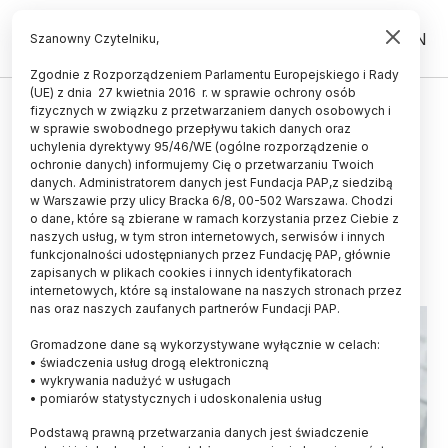
PL
EN
Szanowny Czytelniku,
Zgodnie z Rozporządzeniem Parlamentu Europejskiego i Rady
(UE) z dnia 27 kwietnia 2016 r. w sprawie ochrony osób
ŚWIAT
fizycznych w związku z przetwarzaniem danych osobowych i
w sprawie swobodnego przepływu takich danych oraz
Australia/ Pierwszy przypadek
uchylenia dyrektywy 95/46/WE (ogólne rozporządzenie o
zachorowania na ptasią grypę
ochronie danych) informujemy Cię o przetwarzaniu Twoich
danych. Administratorem danych jest Fundacja PAP,z siedzibą
wśród ludzi
w Warszawie przy ulicy Bracka 6/8, 00-502 Warszawa. Chodzi
o dane, które są zbierane w ramach korzystania przez Ciebie z
22.05.2024
aktualizacja: 22.05.2024
naszych usług, w tym stron internetowych, serwisów i innych
1 minuta czytania
funkcjonalności udostępnianych przez Fundację PAP, głównie
zapisanych w plikach cookies i innych identyfikatorach
internetowych, które są instalowane na naszych stronach przez
nas oraz naszych zaufanych partnerów Fundacji PAP.
Gromadzone dane są wykorzystywane wyłącznie w celach:
• świadczenia usług drogą elektroniczną
• wykrywania nadużyć w usługach
• pomiarów statystycznych i udoskonalenia usług
Podstawą prawną przetwarzania danych jest świadczenie