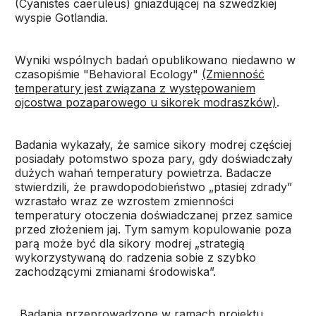
(Cyanistes caeruleus) gniazdującej na szwedzkiej
wyspie Gotlandia.
Wyniki wspólnych badań opublikowano niedawno w
czasopiśmie "Behavioral Ecology"
(Zmienność
temperatury jest związana z występowaniem
ojcostwa pozaparowego u sikorek modraszków)
.
Badania wykazały, że samice sikory modrej częściej
posiadały potomstwo spoza pary, gdy doświadczały
dużych wahań temperatury powietrza. Badacze
stwierdzili, że prawdopodobieństwo „ptasiej zdrady”
wzrastało wraz ze wzrostem zmienności
temperatury otoczenia doświadczanej przez samice
przed złożeniem jaj. Tym samym kopulowanie poza
parą może być dla sikory modrej „strategią
wykorzystywaną do radzenia sobie z szybko
zachodzącymi zmianami środowiska”.
„Badania przeprowadzone w ramach projektu