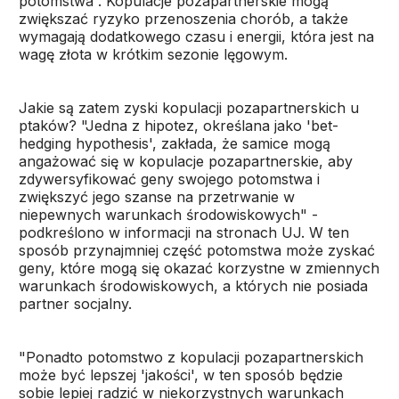
potomstwa”. Kopulacje pozapartnerskie mogą
zwiększać ryzyko przenoszenia chorób, a także
wymagają dodatkowego czasu i energii, która jest na
wagę złota w krótkim sezonie lęgowym.
Jakie są zatem zyski kopulacji pozapartnerskich u
ptaków? "Jedna z hipotez, określana jako 'bet-
hedging hypothesis', zakłada, że samice mogą
angażować się w kopulacje pozapartnerskie, aby
zdywersyfikować geny swojego potomstwa i
zwiększyć jego szanse na przetrwanie w
niepewnych warunkach środowiskowych" -
podkreślono w informacji na stronach UJ. W ten
sposób przynajmniej część potomstwa może zyskać
geny, które mogą się okazać korzystne w zmiennych
warunkach środowiskowych, a których nie posiada
partner socjalny.
"Ponadto potomstwo z kopulacji pozapartnerskich
może być lepszej 'jakości', w ten sposób będzie
sobie lepiej radzić w niekorzystnych warunkach