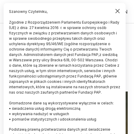
PL
EN
Szanowny Czytelniku,
Zgodnie z Rozporządzeniem Parlamentu Europejskiego i Rady
(UE) z dnia 27 kwietnia 2016 r. w sprawie ochrony osób
ŻYCIE
fizycznych w związku z przetwarzaniem danych osobowych i
w sprawie swobodnego przepływu takich danych oraz
Ptasie samice częściej zdradzają
uchylenia dyrektywy 95/46/WE (ogólne rozporządzenie o
swoich partnerów w niepewnych
ochronie danych) informujemy Cię o przetwarzaniu Twoich
danych. Administratorem danych jest Fundacja PAP,z siedzibą
warunkach
w Warszawie przy ulicy Bracka 6/8, 00-502 Warszawa. Chodzi
o dane, które są zbierane w ramach korzystania przez Ciebie z
19.03.2024
aktualizacja: 19.03.2024
naszych usług, w tym stron internetowych, serwisów i innych
4 minuty czytania
funkcjonalności udostępnianych przez Fundację PAP, głównie
zapisanych w plikach cookies i innych identyfikatorach
Read the English version of this article
internetowych, które są instalowane na naszych stronach przez
nas oraz naszych zaufanych partnerów Fundacji PAP.
Gromadzone dane są wykorzystywane wyłącznie w celach:
• świadczenia usług drogą elektroniczną
• wykrywania nadużyć w usługach
• pomiarów statystycznych i udoskonalenia usług
Podstawą prawną przetwarzania danych jest świadczenie