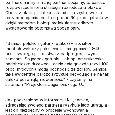
partnerem innym niż jej partner socjalny, to bardzo
rozpowszechniona strategia rozrodcza u ptaków.
Chociaż ptaki, podobnie jak ludzie, często tworzą
pary monogamiczne, to u ponad 90 proc. gatunków
dzięki metodom biologii molekularnej odkryto
występowanie potomstwa spoza pary.
"Samice polskich gatunki ptaków – np. sikor,
muchołówek czy pokrzewek – mogą mieć 10–40
proc. swojego potomstwa z nadprogramowymi
samcami. Są jednak gatunki – jak np. amerykańska
nadobniczka drzewna – gdzie całe gniazda (czyli 100
proc. młodych!) mogą pochodzić ze zdrady. Samica
taka ewidentnie bardzo ryzykuje decydując się na tak
daleko posuniętą niewierność" - czytamy na
stronach "Projektora Jagiellońskiego UJ".
Jak podkreślono w informacji UJ, „samica,
zdradzając swojego partnera ryzykuje jego utratę, a
jest on niezbędny w procesie wychowania