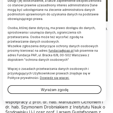
usługi i jej doskonalenie, a także zapewnienie bezpieczeństwa
co stanowi prawnie uzasadniony interes administratora Dane
mogą być udostępniane na zlecenie administratora danych
podmiotom uprawnionym do uzyskania danych na podstawie
obowiązującego prawa.
Spośród ponad 500 gatunków ptaków, jakie występują w
Osoba, której dane dotyczą, ma prawo dostępu do danych,
Szwecji, Haemig widywał w restauracjach i kawiarniach tylko 13.
sprostowania i usunięcia danych, ograniczenia ich
Nigdy nie pojawiły się na przykład sikory modre, które tak
chętnie korzystają z ogrodowych karmników. PAP/Tomasz
przetwarzania. Osoba może też wycofać zgodę na
Waszczuk
przetwarzanie danych osobowych.
Wszelkie zgłoszenia dotyczące ochrony danych osobowych
prosimy kierować na adres
fundacja@pap.pl
lub pisemnie na
Samice sikory modrej częściej posiadały
adres Fundacja PAP, ul. Bracka 6/8, 00-502 Warszawa z
potomstwo spoza pary, gdy doświadczały dużych
dopiskiem "ochrona danych osobowych"
wahań temperatury powietrza – wynika z badań
polskich naukowców.
Więcej o zasadach przetwarzania danych osobowych i
przysługujących Użytkownikowi prawach znajduje się w
Polityce prywatności.
Dowiedz się więcej.
Związek między warunkami środowiska a częstością
występowania kopulacji pozapartnerskich u ptaków
Wyrażam zgodę
bada dr hab. Aneta Arct z Instytutu Nauk o
Środowisku UJ na szwedzkiej wyspie Gotlandia, we
współpracy z prof. dr. hab. Mariuszem Cichoniem i
dr. hab. Szymonem Drobniakiem z Instytutu Nauk o
Środowisku UJ oraz prof. Larsem Gustafsonem z