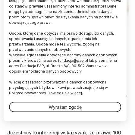
usługi i jej doskonalenie, a także zapewnienie bezpieczeństwa
co stanowi prawnie uzasadniony interes administratora Dane
mogą być udostępniane na zlecenie administratora danych
podmiotom uprawnionym do uzyskania danych na podstawie
obowiązującego prawa.
Fot. Adobe Stock
Osoba, której dane dotyczą, ma prawo dostępu do danych,
sprostowania i usunięcia danych, ograniczenia ich
70 proc. zakażeń RSV występuje u dzieci w
przetwarzania. Osoba może też wycofać zgodę na
pierwszym roku życia; wirus ten odpowiada za 60
przetwarzanie danych osobowych.
proc. ostrych infekcji dróg oddechowych u
Wszelkie zgłoszenia dotyczące ochrony danych osobowych
niemowląt i małych dzieci - poinformowała prezes
prosimy kierować na adres
fundacja@pap.pl
lub pisemnie na
Polskiego Towarzystwa Pediatrycznego prof.
adres Fundacja PAP, ul. Bracka 6/8, 00-502 Warszawa z
dopiskiem "ochrona danych osobowych"
Teresa Jackowska. Dodała, że formą ochrony
przed RSV jest uodpornienie bierne.
Więcej o zasadach przetwarzania danych osobowych i
przysługujących Użytkownikowi prawach znajduje się w
Polityce prywatności.
Dowiedz się więcej.
Polskie Towarzystwo Pediatryczne zorganizowało w
środę w Centrum Prasowym PAP konferencję na
Wyrażam zgodę
temat profilaktyki zakażeń wirusem RS (RSV) u
niemowląt.
Uczestnicy konferencji wskazywali, że prawie 100