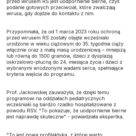
przed wirusem RS jest uodpornienie bierne, czyli
podanie gotowych przeciwciał, które zwalczają
wirusa, gdy dojdzie do kontaktu z nim.
Przypomniała, że od 1 marca 2023 roku ochroną
przed wirusem RS zostały objęte wcześniaki
urodzone w wieku ciążowym do 35. tygodnia ciąży
włącznie oraz z małą masą urodzeniową – mniejszą
lub równą do 1500 gramów, dzieci z dysplazją
oskrzelowo-płucną do 24. miesiąca życia i dzieci z
wybranymi wrodzonymi wadami serca, spełniające
kryteria wejścia do programu.
Prof. Jackowskiej zauważyła, że dzięki temu
programowi na oddziałach pediatrycznych
wcześniaki są bardzo rzadko hospitalizowane z
powodu RSV. "To pokazuje, że uodpornienie bierne
jest naprawdę skuteczne" - powiedziała ekspertka.
"To jest nowa profilaktyka, z której warto