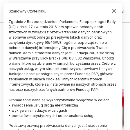
PL
EN
Szanowny Czytelniku,
Zgodnie z Rozporządzeniem Parlamentu Europejskiego i Rady
(UE) z dnia 27 kwietnia 2016 r. w sprawie ochrony osób
ZDROWIE
fizycznych w związku z przetwarzaniem danych osobowych i
w sprawie swobodnego przepływu takich danych oraz
Prof. Jackowska: 70 proc. zakażeń
uchylenia dyrektywy 95/46/WE (ogólne rozporządzenie o
wirusem RS występuje u dzieci w
ochronie danych) informujemy Cię o przetwarzaniu Twoich
danych. Administratorem danych jest Fundacja PAP,z siedzibą
pierwszym roku życia
w Warszawie przy ulicy Bracka 6/8, 00-502 Warszawa. Chodzi
o dane, które są zbierane w ramach korzystania przez Ciebie z
01.03.2024
aktualizacja: 01.03.2024
naszych usług, w tym stron internetowych, serwisów i innych
3 minuty czytania
funkcjonalności udostępnianych przez Fundację PAP, głównie
zapisanych w plikach cookies i innych identyfikatorach
internetowych, które są instalowane na naszych stronach przez
nas oraz naszych zaufanych partnerów Fundacji PAP.
Gromadzone dane są wykorzystywane wyłącznie w celach:
• świadczenia usług drogą elektroniczną
• wykrywania nadużyć w usługach
• pomiarów statystycznych i udoskonalenia usług
Podstawą prawną przetwarzania danych jest świadczenie