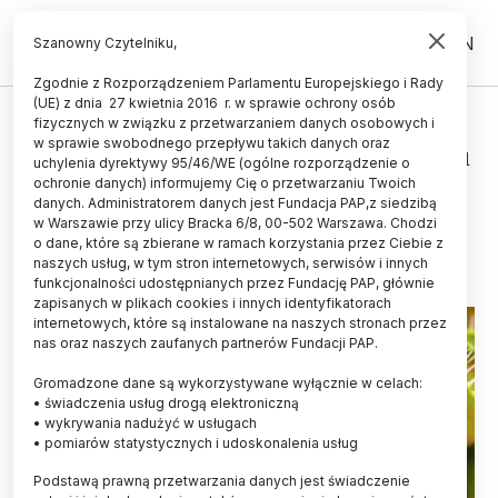
PL
EN
Szanowny Czytelniku,
Zgodnie z Rozporządzeniem Parlamentu Europejskiego i Rady
(UE) z dnia 27 kwietnia 2016 r. w sprawie ochrony osób
ŻYCIE
fizycznych w związku z przetwarzaniem danych osobowych i
w sprawie swobodnego przepływu takich danych oraz
Znieczulenie hamuje fotosyntezę u
uchylenia dyrektywy 95/46/WE (ogólne rozporządzenie o
roślin
ochronie danych) informujemy Cię o przetwarzaniu Twoich
danych. Administratorem danych jest Fundacja PAP,z siedzibą
w Warszawie przy ulicy Bracka 6/8, 00-502 Warszawa. Chodzi
24.01.2024
aktualizacja: 24.01.2024
o dane, które są zbierane w ramach korzystania przez Ciebie z
2 minuty czytania
naszych usług, w tym stron internetowych, serwisów i innych
funkcjonalności udostępnianych przez Fundację PAP, głównie
zapisanych w plikach cookies i innych identyfikatorach
internetowych, które są instalowane na naszych stronach przez
nas oraz naszych zaufanych partnerów Fundacji PAP.
Gromadzone dane są wykorzystywane wyłącznie w celach:
• świadczenia usług drogą elektroniczną
• wykrywania nadużyć w usługach
• pomiarów statystycznych i udoskonalenia usług
Podstawą prawną przetwarzania danych jest świadczenie