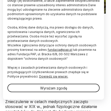
usługi i jej doskonalenie, a także zapewnienie bezpieczeństwa
co stanowi prawnie uzasadniony interes administratora Dane
mogą być udostępniane na zlecenie administratora danych
podmiotom uprawnionym do uzyskania danych na podstawie
Fot. Adobe Stock
obowiązującego prawa.
Naukowcy i studenci SGGW jako pierwsi na
Osoba, której dane dotyczą, ma prawo dostępu do danych,
świecie udowodnili, że pod wpływem środków
sprostowania i usunięcia danych, ograniczenia ich
przetwarzania. Osoba może też wycofać zgodę na
znieczulających u roślin zostaje zahamowana
przetwarzanie danych osobowych.
fotosynteza. Anestetyki obniżają wydajność
Wszelkie zgłoszenia dotyczące ochrony danych osobowych
fotosyntetyczną nawet o 65 procent.
prosimy kierować na adres
fundacja@pap.pl
lub pisemnie na
adres Fundacja PAP, ul. Bracka 6/8, 00-502 Warszawa z
dopiskiem "ochrona danych osobowych"
Eksperymenty na roślinach przeprowadził profesor
Hazem M. Kalaji z Instytutu Biologii
Szkoły Głównej
Więcej o zasadach przetwarzania danych osobowych i
Gospodarstwa Wiejskiego
w Warszawie z zespołem i
przysługujących Użytkownikowi prawach znajduje się w
studentami programu Erasmus (kurs „Plantish”) -
Polityce prywatności.
Dowiedz się więcej.
poinformowała we wtorek uczelnia w przesłanym
PAP komunikacie.
Wyrażam zgodę
Znieczulenie w celach medycznych zaczęto
stosować w XIX w., jednak fizjologiczne działanie