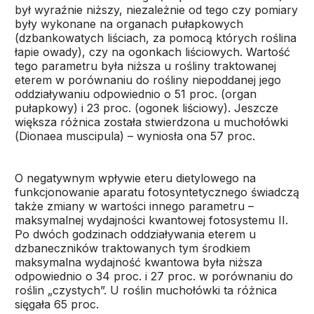
był wyraźnie niższy, niezależnie od tego czy pomiary
były wykonane na organach pułapkowych
(dzbankowatych liściach, za pomocą których roślina
łapie owady), czy na ogonkach liściowych. Wartość
tego parametru była niższa u rośliny traktowanej
eterem w porównaniu do rośliny niepoddanej jego
oddziaływaniu odpowiednio o 51 proc. (organ
pułapkowy) i 23 proc. (ogonek liściowy). Jeszcze
większa różnica została stwierdzona u muchołówki
(
Dionaea muscipula
) – wyniosła ona 57 proc.
O negatywnym wpływie eteru dietylowego na
funkcjonowanie aparatu fotosyntetycznego świadczą
także zmiany w wartości innego parametru –
maksymalnej wydajności kwantowej fotosystemu II.
Po dwóch godzinach oddziaływania eterem u
dzbaneczników traktowanych tym środkiem
maksymalna wydajność kwantowa była niższa
odpowiednio o 34 proc. i 27 proc. w porównaniu do
roślin „czystych”. U roślin muchołówki ta różnica
sięgała 65 proc.