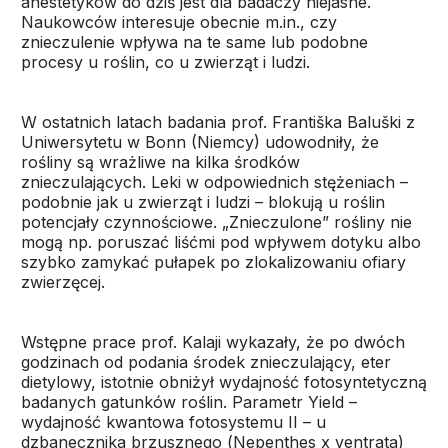
anestetyków do dziś jest dla badaczy niejasne.
Naukowców interesuje obecnie m.in., czy
znieczulenie wpływa na te same lub podobne
procesy u roślin, co u zwierząt i ludzi.
W ostatnich latach badania prof. Františka Baluški z
Uniwersytetu w Bonn (Niemcy) udowodniły, że
rośliny są wrażliwe na kilka środków
znieczulających. Leki w odpowiednich stężeniach –
podobnie jak u zwierząt i ludzi – blokują u roślin
potencjały czynnościowe. „Znieczulone” rośliny nie
mogą np. poruszać liśćmi pod wpływem dotyku albo
szybko zamykać pułapek po zlokalizowaniu ofiary
zwierzęcej.
Wstępne prace prof. Kalaji wykazały, że po dwóch
godzinach od podania środek znieczulający, eter
dietylowy, istotnie obniżył wydajność fotosyntetyczną
badanych gatunków roślin. Parametr Yield –
wydajność kwantowa fotosystemu II – u
dzbanecznika brzusznego (
Nepenthes x ventrata
)