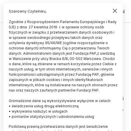
PL
EN
Szanowny Czytelniku,
Zgodnie z Rozporządzeniem Parlamentu Europejskiego i Rady
(UE) z dnia 27 kwietnia 2016 r. w sprawie ochrony osób
HISTORIA I KULTURA
fizycznych w związku z przetwarzaniem danych osobowych i
w sprawie swobodnego przepływu takich danych oraz
Zapomniany żołnierz z
uchylenia dyrektywy 95/46/WE (ogólne rozporządzenie o
Wielkopolski - pierwsza polska
ochronie danych) informujemy Cię o przetwarzaniu Twoich
danych. Administratorem danych jest Fundacja PAP,z siedzibą
ofiara II wojny św.
w Warszawie przy ulicy Bracka 6/8, 00-502 Warszawa. Chodzi
o dane, które są zbierane w ramach korzystania przez Ciebie z
28.08.2009
aktualizacja: 28.08.2009
naszych usług, w tym stron internetowych, serwisów i innych
3 minuty czytania
funkcjonalności udostępnianych przez Fundację PAP, głównie
zapisanych w plikach cookies i innych identyfikatorach
internetowych, które są instalowane na naszych stronach przez
nas oraz naszych zaufanych partnerów Fundacji PAP.
<strong>Kapral Piotr Konieczka, który zginął w
walce z Niemcami w Jeziorkach koło Piły, mógł być
Gromadzone dane są wykorzystywane wyłącznie w celach:
pierwszym polskim żołnierzem zabitym podczas II
• świadczenia usług drogą elektroniczną
wojny światowej</strong>. Poległ 1 września 1939
• wykrywania nadużyć w usługach
roku o godzinie 1.40, trzy godziny przed atakiem
• pomiarów statystycznych i udoskonalenia usług
na Westerplatte. Konieczka samotnie bronił
Podstawą prawną przetwarzania danych jest świadczenie
urzędu celnego w Jeziorkach (Wielkopolskie) na