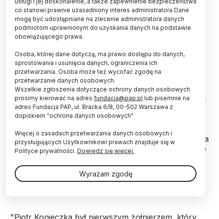
usługi i jej doskonalenie, a także zapewnienie bezpieczeństwa
ówczesnej granicy państwowej.
co stanowi prawnie uzasadniony interes administratora Dane
mogą być udostępniane na zlecenie administratora danych
podmiotom uprawnionym do uzyskania danych na podstawie
1 września w Jeziorkach odsłonięty zostanie obelisk
obowiązującego prawa.
upamiętniający bohaterstwo żołnierza. Do tej pory o
Osoba, której dane dotyczą, ma prawo dostępu do danych,
kapralu Konieczce niewiele wiedzieli nawet
sprostowania i usunięcia danych, ograniczenia ich
mieszkańcy okolicznych miejscowości.
przetwarzania. Osoba może też wycofać zgodę na
Według ustaleń historyków, wiosną 1939 roku rolnik
przetwarzanie danych osobowych.
Piotr Konieczka został powołany do plutonu
Wszelkie zgłoszenia dotyczące ochrony danych osobowych
prosimy kierować na adres
fundacja@pap.pl
lub pisemnie na
granicznego. 31 sierpnia pełnił służbę na posterunku
adres Fundacja PAP, ul. Bracka 6/8, 00-502 Warszawa z
granicznym w Jeziorkach.
dopiskiem "ochrona danych osobowych"
Więcej o zasadach przetwarzania danych osobowych i
1 września po godzinie 1.00 w nocy placówka została
przysługujących Użytkownikowi prawach znajduje się w
zaatakowana przez niemiecką grupę dywersyjną. Po
Polityce prywatności.
Dowiedz się więcej.
krótkiej walce obrońcy postanowili się wycofać.
Pozostał jedynie obsługujący karabin maszynowy
Wyrażam zgodę
Konieczka. W trakcie wymiany ognia żołnierz został
postrzelony, rannego Niemcy zabili kolbami.
"Piotr Konieczka był pierwszym żołnierzem, który