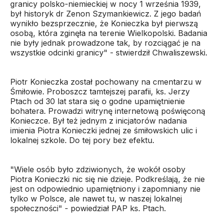
granicy polsko-niemieckiej w nocy 1 września 1939,
był historyk dr Zenon Szymankiewicz. Z jego badań
wynikło bezsprzecznie, że Konieczka był pierwszą
osobą, która zginęła na terenie Wielkopolski. Badania
nie były jednak prowadzone tak, by rozciągać je na
wszystkie odcinki granicy" - stwierdził Chwaliszewski.
Piotr Konieczka został pochowany na cmentarzu w
Śmiłowie. Proboszcz tamtejszej parafii, ks. Jerzy
Ptach od 30 lat stara się o godne upamiętnienie
bohatera. Prowadzi witrynę internetową poświęconą
Konieczce. Był też jednym z inicjatorów nadania
imienia Piotra Konieczki jednej ze śmiłowskich ulic i
lokalnej szkole. Do tej pory bez efektu.
"Wiele osób było zdziwionych, że wokół osoby
Piotra Konieczki nic się nie dzieje. Podkreślają, że nie
jest on odpowiednio upamiętniony i zapomniany nie
tylko w Polsce, ale nawet tu, w naszej lokalnej
społeczności" - powiedział PAP ks. Ptach.