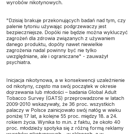
wyrobów nikotynowych.
"Dzisiaj brakuje przekonujących badań nad tym, czy
palenie tytoniu używając podgrzewaczy jest
bezpieczniejsze. Dopóki nie będzie można wykluczyć
zagrożeń dla zdrowia związanych z używaniem
danego produktu, dopóty nawet niewielkie
zagrożenia nadal powinny być nie tylko
uwzględniane, ale i ograniczane" - zauważył
psychiatra.
Inicjacja nikotynowa, a w konsekwencji uzależnienie
od nikotyny, często ma swój początek w okresie
dojrzewania lub młodości – badania Global Adult
Tobacco Survey (GATS) przeprowadzone w latach
2009-2010 wskazywały, że 36 proc. wszystkich
palaczy w Polsce zainicjowało swój nałóg w wieku
poniżej 17 lat, a kolejne 55 proc. między 18. a 24.
rokiem życia. Wynika to m.in. z faktu, że około 40
proc. młodzieży spotyka się z różną formą reklamy