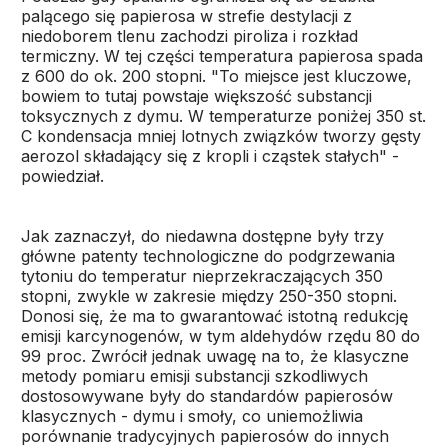
palącego się papierosa w strefie destylacji z
niedoborem tlenu zachodzi piroliza i rozkład
termiczny. W tej części temperatura papierosa spada
z 600 do ok. 200 stopni. "To miejsce jest kluczowe,
bowiem to tutaj powstaje większość substancji
toksycznych z dymu. W temperaturze poniżej 350 st.
C kondensacja mniej lotnych związków tworzy gęsty
aerozol składający się z kropli i cząstek stałych" -
powiedział.
Jak zaznaczył, do niedawna dostępne były trzy
główne patenty technologiczne do podgrzewania
tytoniu do temperatur nieprzekraczających 350
stopni, zwykle w zakresie między 250-350 stopni.
Donosi się, że ma to gwarantować istotną redukcję
emisji karcynogenów, w tym aldehydów rzędu 80 do
99 proc. Zwrócił jednak uwagę na to, że klasyczne
metody pomiaru emisji substancji szkodliwych
dostosowywane były do standardów papierosów
klasycznych - dymu i smoły, co uniemożliwia
porównanie tradycyjnych papierosów do innych