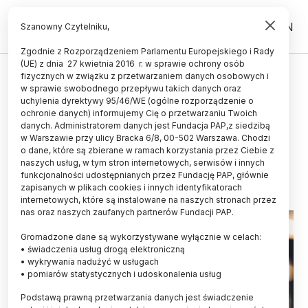
PL
EN
Szanowny Czytelniku,
Zgodnie z Rozporządzeniem Parlamentu Europejskiego i Rady
(UE) z dnia 27 kwietnia 2016 r. w sprawie ochrony osób
ZDROWIE
fizycznych w związku z przetwarzaniem danych osobowych i
w sprawie swobodnego przepływu takich danych oraz
Raport PAN: używanie nikotyny
uchylenia dyrektywy 95/46/WE (ogólne rozporządzenie o
bez udziału tytoniu zwiększa się
ochronie danych) informujemy Cię o przetwarzaniu Twoich
danych. Administratorem danych jest Fundacja PAP,z siedzibą
także wśród młodzieży
w Warszawie przy ulicy Bracka 6/8, 00-502 Warszawa. Chodzi
o dane, które są zbierane w ramach korzystania przez Ciebie z
05.06.2023
aktualizacja: 05.06.2023
naszych usług, w tym stron internetowych, serwisów i innych
4 minuty czytania
funkcjonalności udostępnianych przez Fundację PAP, głównie
zapisanych w plikach cookies i innych identyfikatorach
internetowych, które są instalowane na naszych stronach przez
nas oraz naszych zaufanych partnerów Fundacji PAP.
Gromadzone dane są wykorzystywane wyłącznie w celach:
• świadczenia usług drogą elektroniczną
• wykrywania nadużyć w usługach
• pomiarów statystycznych i udoskonalenia usług
Podstawą prawną przetwarzania danych jest świadczenie