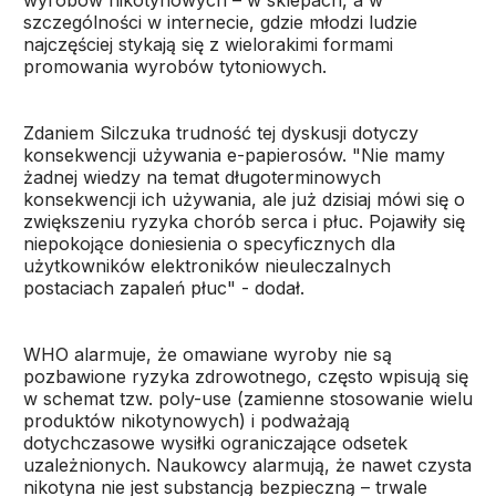
wyrobów nikotynowych – w sklepach, a w
szczególności w internecie, gdzie młodzi ludzie
najczęściej stykają się z wielorakimi formami
promowania wyrobów tytoniowych.
Zdaniem Silczuka trudność tej dyskusji dotyczy
konsekwencji używania e-papierosów. "Nie mamy
żadnej wiedzy na temat długoterminowych
konsekwencji ich używania, ale już dzisiaj mówi się o
zwiększeniu ryzyka chorób serca i płuc. Pojawiły się
niepokojące doniesienia o specyficznych dla
użytkowników elektroników nieuleczalnych
postaciach zapaleń płuc" - dodał.
WHO alarmuje, że omawiane wyroby nie są
pozbawione ryzyka zdrowotnego, często wpisują się
w schemat tzw. poly-use (zamienne stosowanie wielu
produktów nikotynowych) i podważają
dotychczasowe wysiłki ograniczające odsetek
uzależnionych. Naukowcy alarmują, że nawet czysta
nikotyna nie jest substancją bezpieczną – trwale