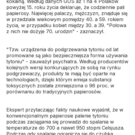
kokainą. Według danych GUS aż 1 na 4 Polaków
powyżej 15. roku życia deklaruje, że codziennie pali
papierosy. Najwięcej palaczy, mężczyzn, znajduje się
w przedziale wiekowym pomiędzy 40. a 59. rokiem
życia, w przypadku kobiet między 30. a 39. "Połowa
z nich nie dożyje 70. urodzin" - zaznaczył.
"Tzw. urządzenia do podgrzewania tytoniu od lat
promowane są jako bezpieczniejsza forma używania
tytoniu" - zauważył psychiatra. Według producentów
kolejnych wersji konkurujących ze sobą na rynku
podgrzewaczy, produkty te mają być oparte na
technologiach, dzięki którym emisja substancji
toksycznych została zmniejszona o 96 proc. w
porównaniu do tradycyjnych papierosów.
Ekspert przytaczając fakty naukowe wyjaśnił, że w
konwencjonalnym papierosie palenie tytoniu
podczas zaciągania się prowadzi do spalania w
temperaturze do 700 a nawet 950 stopni Celsjusza.
Podczas gdy spalanie ogranicza się do czubka