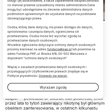
usługi i jej doskonalenie, a także zapewnienie bezpieczeństwa
co stanowi prawnie uzasadniony interes administratora Dane
mogą być udostępniane na zlecenie administratora danych
podmiotom uprawnionym do uzyskania danych na podstawie
obowiązującego prawa.
Fot. Adobe Stock
Osoba, której dane dotyczą, ma prawo dostępu do danych,
sprostowania i usunięcia danych, ograniczenia ich
Używanie nikotyny bez udziału tytoniu zwiększa
przetwarzania. Osoba może też wycofać zgodę na
się także wśród młodzieży - wynika z raportu PAN
przetwarzanie danych osobowych.
"Polskie zdrowie 2.0". Nikotyna podawana bez
Wszelkie zgłoszenia dotyczące ochrony danych osobowych
udziału tytoniu budzi zaniepokojenie specjalistów
prosimy kierować na adres
fundacja@pap.pl
lub pisemnie na
od uzależnień - powiedział PAP psychiatra i
adres Fundacja PAP, ul. Bracka 6/8, 00-502 Warszawa z
dopiskiem "ochrona danych osobowych"
ekspert od uzależnień dr Andrzej Silczuk.
Więcej o zasadach przetwarzania danych osobowych i
przysługujących Użytkownikowi prawach znajduje się w
"Opracowaliśmy różne metody przyjmowania
Polityce prywatności.
Dowiedz się więcej.
nikotyny. Palimy, a ostatnio +podgrzewamy+
suszony lub jeszcze wilgotny tytoń, wciągamy
Wyrażam zgodę
donosowo sproszkowany w formie tabaki, żujemy
go, ssiemy saszetki z tytoniem nasączając śluzówki
dziąseł" - powiedział dr Silczuk. Jak podkreślił, choć
przez lata to tytoń zawierający nikotynę był głównym
obiektem zainteresowania, w ostatnich kilkunastu